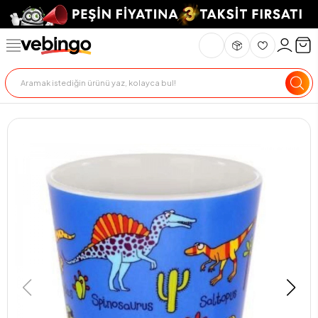
Genel Bakış
Ürün Açıklaması
Teslimat Ve İade
Ödeme Seçenekle