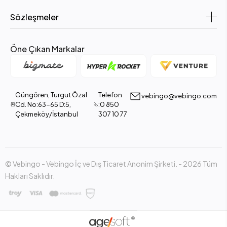
Sözleşmeler
Öne Çıkan Markalar
Güngören, Turgut Özal
Telefon
vebingo@vebingo.com
Cd. No:63-65 D:5,
:0 850
Çekmeköy/İstanbul
307 10 77
© Vebingo - Vebingo İç ve Dış Ticaret Anonim Şirketi. - 2026 Tüm
Hakları Saklıdır.