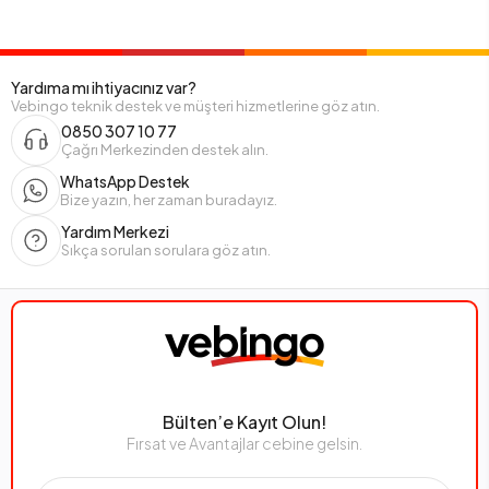
Yardıma mı ihtiyacınız var?
Vebingo teknik destek ve müşteri hizmetlerine göz atın.
0850 307 10 77
Çağrı Merkezinden destek alın.
WhatsApp Destek
Bize yazın, her zaman buradayız.
Yardım Merkezi
Sıkça sorulan sorulara göz atın.
Bülten’e Kayıt Olun!
Fırsat ve Avantajlar cebine gelsin.