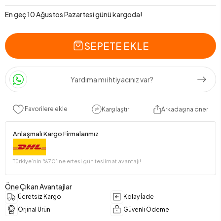
En geç 10 Ağustos Pazartesi günü kargoda!
SEPETE EKLE
Yardıma mı ihtiyacınız var?
Favorilere ekle
Karşılaştır
Arkadaşına öner
Anlaşmalı Kargo Firmalarımız
Türkiye’nin %70’ine ertesi gün teslimat avantajı!
Öne Çıkan Avantajlar
Ücretsiz Kargo
Kolay İade
Orjinal Ürün
Güvenli Ödeme