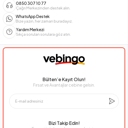
0850 307 10 77
Çağrı Merkezinden destek alın.
WhatsApp Destek
Bize yazın, her zaman buradayız.
Yardım Merkezi
Sıkça sorulan sorulara göz atın.
Bülten’e Kayıt Olun!
Fırsat ve Avantajlar cebine gelsin.
Bizi Takip Edin!