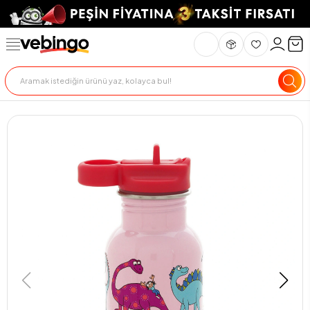
Genel Bakış
Ürün Açıklaması
Teknik Özellikler
Teslimat Ve İade