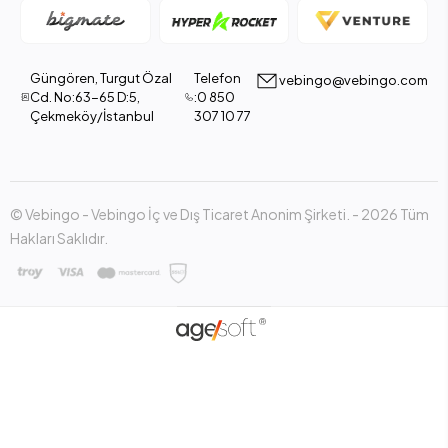
Güngören, Turgut Özal
Telefon
vebingo@vebingo.com
Cd. No:63-65 D:5,
:0 850
Çekmeköy/İstanbul
307 10 77
© Vebingo - Vebingo İç ve Dış Ticaret Anonim Şirketi. - 2026 Tüm
Hakları Saklıdır.