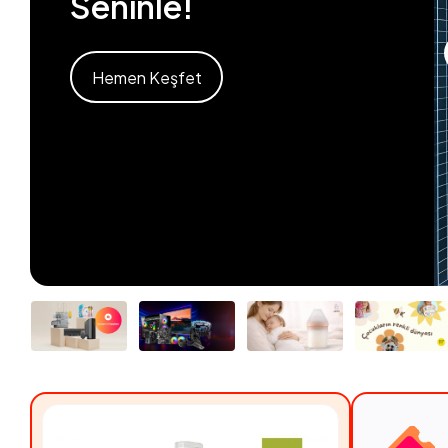
Seninle!
Hemen Keşfet