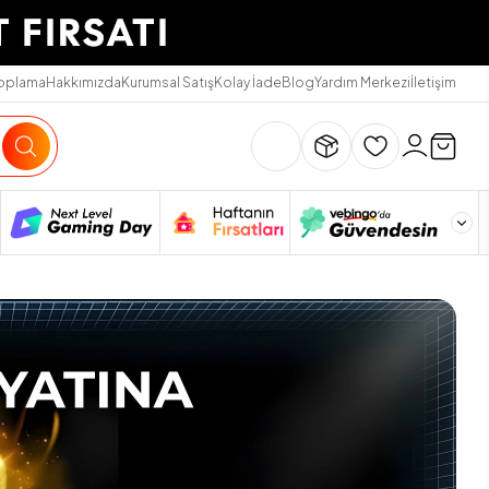
Toplama
Hakkımızda
Kurumsal Satış
Kolay İade
Blog
Yardım Merkezi
İletişim