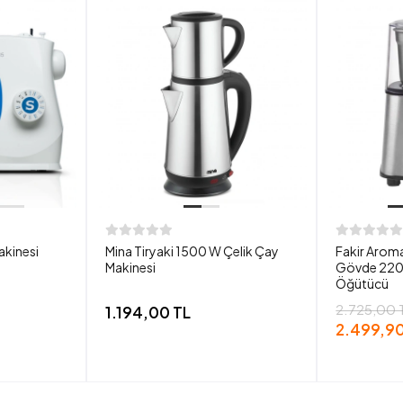
akinesi
Mina Tiryaki 1500 W Çelik Çay
Fakir Aroma
Makinesi
Gövde 220
Öğütücü
2.725,00 
1.194,00 TL
2.499,90