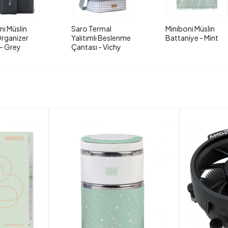
ni Müslin
Saro Termal
Miniboni Müslin
rganizer
Yalıtımlı Beslenme
Battaniye - Mint
- Grey
Çantası - Vichy