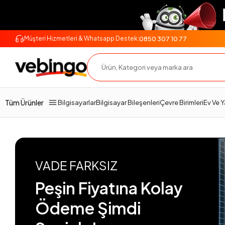
0850 307 10 77
Müşteri Hizmetleri & Whatsapp Destek:
Tüm Ürünler
Bilgisayarlar
Bilgisayar Bileşenleri
Çevre Birimleri
Ev Ve 
VADE FARKSIZ
Peşin Fiyatına Kolay
Ödeme Şimdi