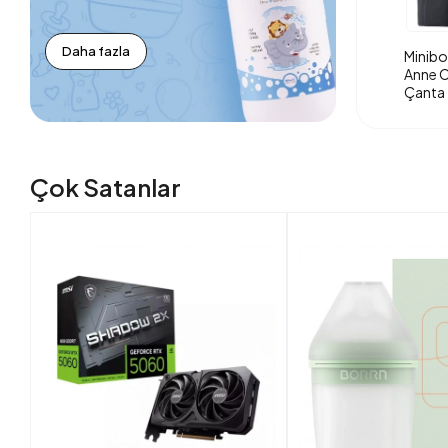
Daha fazla
Minibo
Anne O
Çanta 
Çok Satanlar