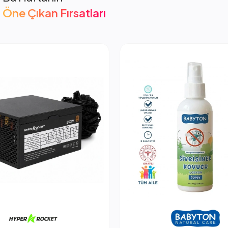
Öne Çıkan Fırsatları
cket 850W PSU Güç Kaynağı
2.053,66 TL