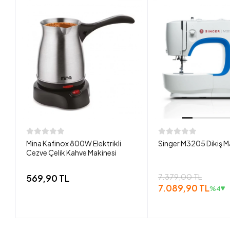
Mina Kafinox 800W Elektrikli
Singer M3205 Dikiş M
Cezve Çelik Kahve Makinesi
7.379,00 TL
569,90 TL
7.089,90 TL
%4