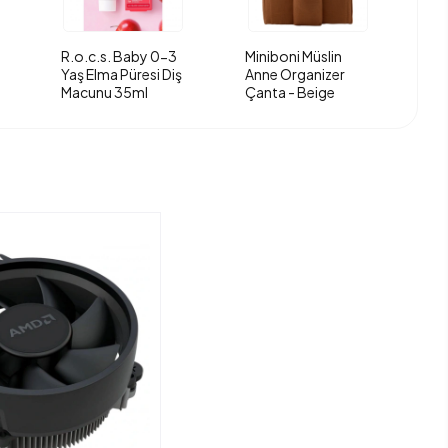
R.o.c.s. Baby 0-3
Miniboni Müslin
Yaş Elma Püresi Diş
Anne Organizer
Macunu 35ml
Çanta - Beige