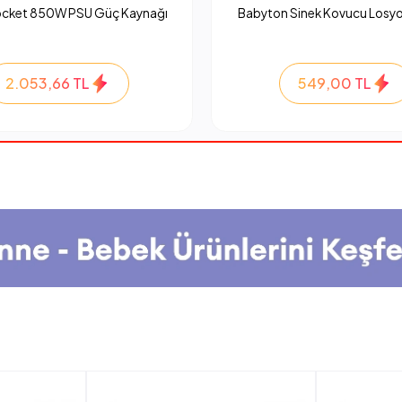
ocket 850W PSU Güç Kaynağı
Babyton Sinek Kovucu Losyo
2.053,66 TL
549,00 TL