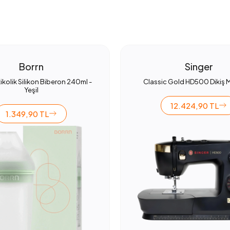
Borrn
Singer
ikolik Silikon Biberon 240ml -
Classic Gold HD500 Dikiş 
Yeşil
12.424,90 TL
1.349,90 TL