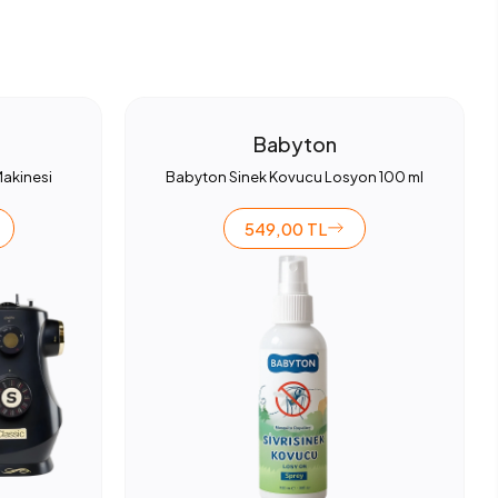
Babyton
Makinesi
Babyton Sinek Kovucu Losyon 100 ml
549,00 TL