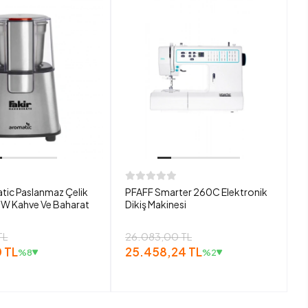
tic Paslanmaz Çelik
PFAFF Smarter 260C Elektronik
W Kahve Ve Baharat
Dikiş Makinesi
TL
26.083,00 TL
 TL
25.458,24 TL
%8
%2