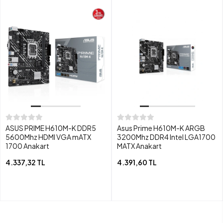
ASUS PRIME H610M-K DDR5
Asus Prime H610M-K ARGB
5600Mhz HDMI VGA mATX
3200Mhz DDR4 Intel LGA1700
1700 Anakart
MATX Anakart
4.337,32 TL
4.391,60 TL