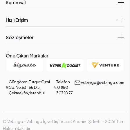
Kurumsal
Boyut: 305 x 244 mm
Avantajları:
Hızlı Erişim
Çok sayıda RAM ve PCIe yuvası
Sözleşmeler
Geniş depolama ve ek kart desteği
Overclock ve güçlü VRM tasarımları için ideal
Öne Çıkan Markalar
Kullanım Alanı: Yüksek performanslı oyun bilgisayarları,
profesyonel iş istasyonları
Micro‑ATX Anakartlar – Kompakt ve Pratik
Güngören, Turgut Özal
Telefon
vebingo@vebingo.com
Boyut: 244 x 244 mm
Cd. No:63-65 D:5,
:0 850
Çekmeköy/İstanbul
307 10 77
Avantajları:
Daha küçük kasalara uyumlu
Yeterli sayıda RAM ve PCIe yuvası
© Vebingo - Vebingo İç ve Dış Ticaret Anonim Şirketi. - 2026 Tüm
Fiyat/performans dengesi yüksek
Hakları Saklıdır.