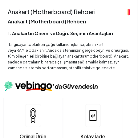
Anakart (Motherboard) Rehberi
Anakart (Motherboard) Rehberi
1. Anakartın Önemi ve Doğru Seçimin Avantajları
Bilgisayar toplarken çoğu kullanıcı işlemci, ekran kartı
veya RAM’e odaklanır. Ancak sisteminizin gerçek beyni ve omurgası,
tüm bileşenleri birbirine bağlayan anakarttır (motherboard). Anakart,
sadece parçaların bir arada çalışmasını sağlamakla kalmaz, aynı
zamanda sistemin performansını, stabilitesini ve gelecekte
yapılacak yükseltmelerin kapasitesini belirler.
Doğru anakart seçimi, hem oyun performansınızı hem de
’da
Güvendesin
profesyonel iş yüklerinizi doğrudan etkiler. Örneğin yüksek hızlı
RAM, PC’le 4.0 ve M.2 NVM’e desteği, modern oyunları ve video
düzenleme yazılımlarını sorunsuz çalıştırmak için kritik öneme
sahiptir. Ayrıca RGB aydınlatma ve soğutma çözümleri gibi ek
özellikler, kullanıcı deneyimini daha da artırır.
2025 yılı itibarıyla Vebingo.com’da, AMD ve Intel işlemcilerle uyumlu,
farklı ihtiyaçlara yönelik yüzlerce anakart modeli bulunuyor.
Orjinal Ürün
Kolay İade
İndir
Bu rehberde,hem teknik detayları hem de Vebingo üzerinden