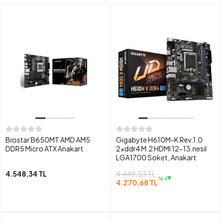
Biostar B650MT AMD AM5
Gigabyte H610M-K Rev.1.0
DDR5 Micro ATX Anakart
2xddr4 M.2 HDMI 12-13.nesil
LGA1700 Soket, Anakart
4.548,34 TL
4.449,33 TL
%4
4.270,68 TL