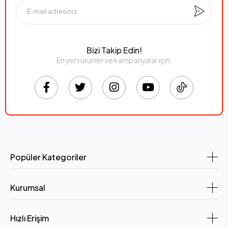
Çocuk Koruma: Evet, güvenlik için tasarlanmış
Maksimum Güç Kapasitesi: 2500W
Bizi Takip Edin!
Giriş Voltajı: 250V
En yeni ürünler ve kampanyalar için,
Renk: Beyaz
Malzeme: PC-ABS dayanıklı plastik gövde
Kablo Tip
4. 3’lü Priz Uzatma Kablosu Alırken Dikkat Edilmesi
Gerekenler:
Güç Kapasitesi: Maksimum 2500W güç taşıyabildiğini kontrol
Popüler Kategoriler
edin; cihazlarınızın toplam gücünün bunu aşmamasına dikkat
edin.
Kurumsal
USB Çıkış Kapasitesi: Toplam 2.1A çıkış gücü, hızlı şarj
gerektiren cihazlar için yeterli olup olmadığını değerlendirin.
Hızlı Erişim
Kablo Uzunluğu: 2 metre kablo, kullanım alanınıza uygun mu,
yeterli mi kontrol edin.