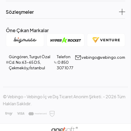
Akım Koruma ve Güvenlik: Termal akım koruması ve çocuk
Sözleşmeler
koruma özelliklerinin bulunduğundan emin olun.
Malzeme Kalitesi: PC-ABS dayanıklı plastik gövde uzun
Öne Çıkan Markalar
ömürlü kullanım için önemlidir; malzeme sağlam mı kontrol
edin.
Priz Tipi ve Uyumluluk: CEE7 Schuko tipi prizler cihazlarınızla
uyumlu mu, buna bakın.
Güngören, Turgut Özal
Telefon
vebingo@vebingo.com
Cd. No:63-65 D:5,
:0 850
Açma/Kapama Anahtarı: LED göstergeli anahtar kullanım
Çekmeköy/İstanbul
307 10 77
kolaylığı sağlar, ihtiyacınıza uygun olup olmadığını
değerlendirin.
Kullanım Alanı: Ev, ofis veya seyahat için uygun mu, taşınabilirlik
ve esneklik göz önünde bulundurulmalı.
© Vebingo - Vebingo İç ve Dış Ticaret Anonim Şirketi. - 2026 Tüm
5.Neden Vebingo’dan 3’lü Priz Uzatma Kablosu
Hakları Saklıdır.
Almalısın?
FLY FLY-3393-01 Akım Korumalı 3’lü Priz 2 USB 2m 2.1A
Uzatma Kablosu’nu
Vebingo
’dan almak, güvenli ve avantajlı bir
alışveriş deneyimi sağlar.
Vebingo
, ürünlerinin orijinalliğini ve garanti