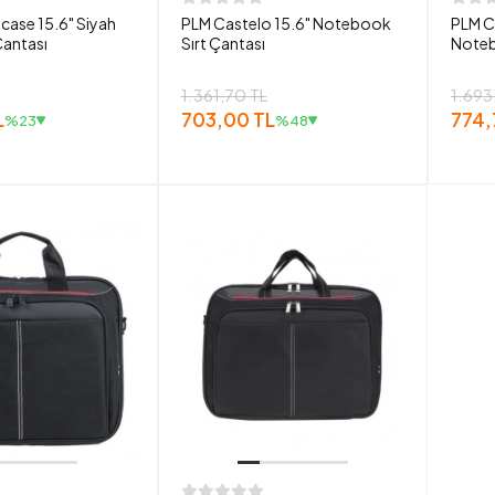
ase 15.6" Siyah
PLM Castelo 15.6" Notebook
PLM C
antası
Sırt Çantası
Noteb
1.361,70 TL
1.693
L
703,00 TL
774,
%23
%48