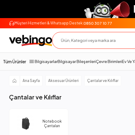
0850 307 10 77
Müşteri Hizmetleri & Whatsapp Destek:
Tüm Ürünler
Bilgisayarlar
Bilgisayar Bileşenleri
Çevre Birimleri
Ev Ve 
Ana Sayfa
Aksesuar Ürünleri
Çantalar ve Kılıflar
Çantalar ve Kılıflar
Notebook
Çantaları