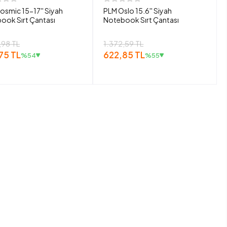
osmic 15-17'' Siyah
PLM Oslo 15.6'' Siyah
ook Sırt Çantası
Notebook Sırt Çantası
,98 TL
1.372,59 TL
75 TL
622,85 TL
%54
%55