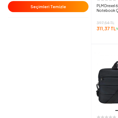
PLM Drexel 6
Seçimleri Temizle
Notebook Ç
397,54 TL
311,37 TL