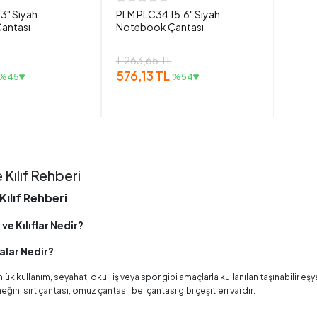
3" Siyah
PLM PLC34 15.6" Siyah
antası
Notebook Çantası
1.263,65 TL
576,13 TL
%45
%54
 Kılıf Rehberi
Kılıf Rehberi
 ve Kılıflar Nedir?
alar Nedir?
lük kullanım, seyahat, okul, iş veya spor gibi amaçlarla kullanılan taşınabilir 
rneğin; sırt çantası, omuz çantası, bel çantası gibi çeşitleri vardır.