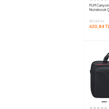
PLM Canyonc
Notebook Ç
811,53 TL
620,84 T