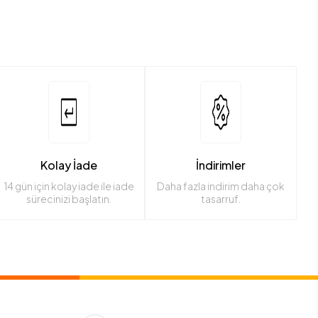
adar farklı boyutlarda bulunur.
a veya taşıma ürünleridir. Örneğin; telefon kılıfı, laptop kılıfı, tablet
Kolay İade
İndirimler
14 gün için kolay iade ile iade
Daha fazla indirim daha çok
sürecinizi başlatın.
tasarruf.
 bulunabilir.