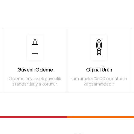
 kolaylığı: Omuz askısı, sap veya sırt askısı ile rahat taşınır.
 boyut ve hacim: Küçük kişisel eşyalardan büyük spor veya seyahat eşyalarına k
e: Kumaş, deri, polyester veya sentetik malzemelerden üretilir.
meler: Eşyaları düzenli tutmak için cepler ve bölmeler bulunur.
lar Nedir?
z veya ürünleri çizilmelere, darbelere ve toza karşı korumak için kullanılan kaplam
Güvenli Ödeme
Orjinal Ürün
Ödemeler yüksek güvenlik
Tüm ürünler %100 orjinal ürün
standartlarıyla korunur.
kapsamındadır.
 sağlar: Çizik, darbe ve su sıçramalarına karşı korur.
kolaylığı: Hafif ve taşınabilir şekilde tasarlanır.
e: Silikon, deri, kumaş veya sert plastikten üretilebilir.
 fonksiyonlar: Stand, askı veya cepler gibi kullanım kolaylığı sağlayan özellikler
 ve Kılıflar Kullanım Alanları