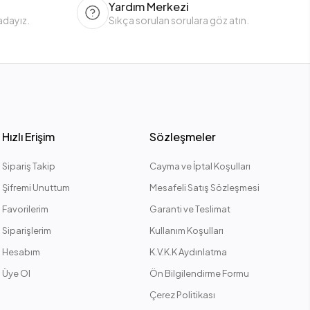
Yardım Merkezi
adayız.
Sıkça sorulan sorulara göz atın.
sı.
alar.
çantaları.
Hızlı Erişim
Sözleşmeler
Sipariş Takip
Cayma ve İptal Koşulları
 korumak için.
Şifremi Unuttum
Mesafeli Satış Sözleşmesi
Favorilerim
Garanti ve Teslimat
Siparişlerim
Kullanım Koşulları
Hesabım
K.V.K.K Aydınlatma
Üye Ol
Ön Bilgilendirme Formu
Çerez Politikası