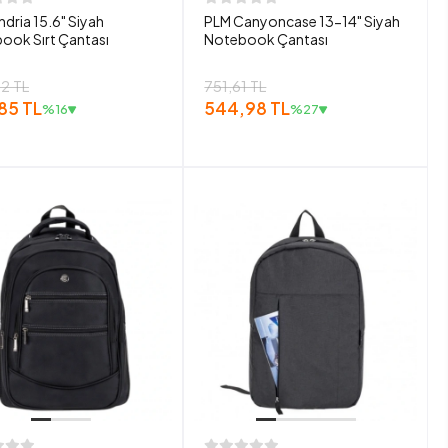
dria 15.6" Siyah
PLM Canyoncase 13-14" Siyah
ook Sırt Çantası
Notebook Çantası
2 TL
751,61 TL
85 TL
544,98 TL
%16
%27