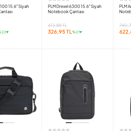
100 15.6" Siyah
PLM Drexel 6300 15.6" Siyah
PLM An
antası
Notebook Çantası
Noteb
413,88 TL
740,7
326,95 TL
622,
%22
%21