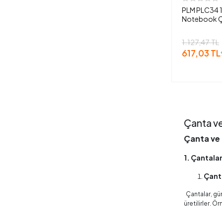
PLM PLC34 1
Notebook Ç
1.127,47 TL
617,03 TL
Çanta ve
Çanta ve 
1. Çantalar
Çant
Çantalar, gün
üretilirler. Ö
Özellikleri: