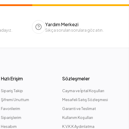
Yardım Merkezi
adayız.
Sıkça sorulan sorulara göz atın.
Hızlı Erişim
Sözleşmeler
Sipariş Takip
Cayma ve İptal Koşulları
Şifremi Unuttum
Mesafeli Satış Sözleşmesi
Favorilerim
Garanti ve Teslimat
Siparişlerim
Kullanım Koşulları
Hesabım
K.V.K.K Aydınlatma