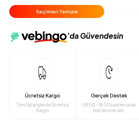
Seçimleri Temizle
’da
Güvendesin
Ücretsiz Kargo
Gerçek Destek
Tüm Siparişlerde Ücretsiz
09:00 - 18:00 saatleri arası
Kargo
hızlı destek alın.