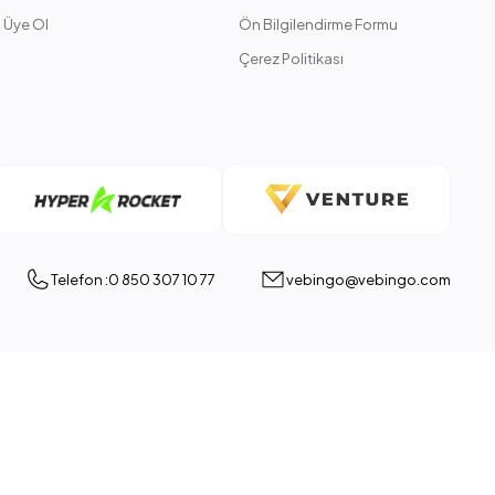
Üye Ol
Ön Bilgilendirme Formu
Çerez Politikası
Telefon :0 850 307 10 77
vebingo@vebingo.com