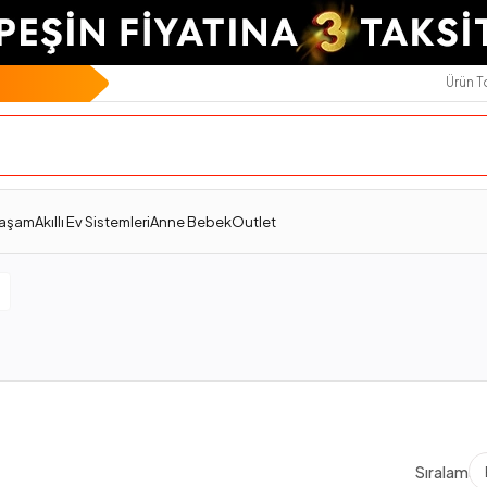
Ürün 
Yaşam
Akıllı Ev Sistemleri
Anne Bebek
Outlet
ı
Sıralama