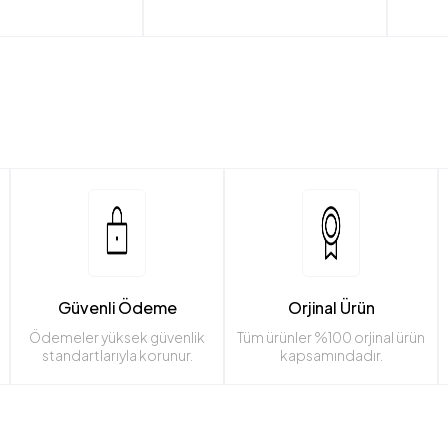
Güvenli Ödeme
Orjinal Ürün
Ödemeler yüksek güvenlik
Tüm ürünler %100 orjinal ürün
standartlarıyla korunur.
kapsamındadır.