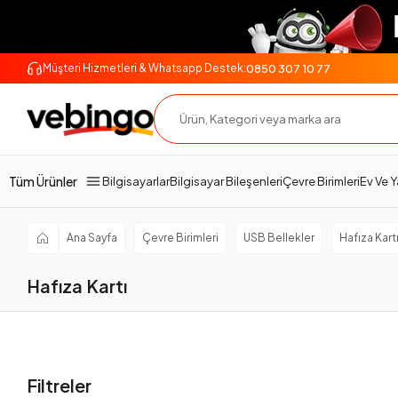
0850 307 10 77
Müşteri Hizmetleri & Whatsapp Destek:
Tüm Ürünler
Bilgisayarlar
Bilgisayar Bileşenleri
Çevre Birimleri
Ev Ve 
Ana Sayfa
Çevre Birimleri
USB Bellekler
Hafıza Kart
Hafıza Kartı
Filtreler