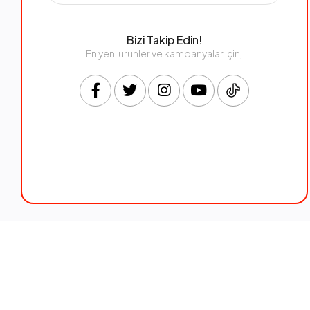
Bizi Takip Edin!
En yeni ürünler ve kampanyalar için,
© Vebingo - Vebingo İç ve Dış Ticaret Anonim Şirketi. - 2026 Tüm H