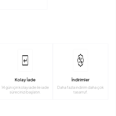
Kolay İade
İndirimler
14 gün için kolay iade ile iade
Daha fazla indirim daha çok
sürecinizi başlatın.
tasarruf.