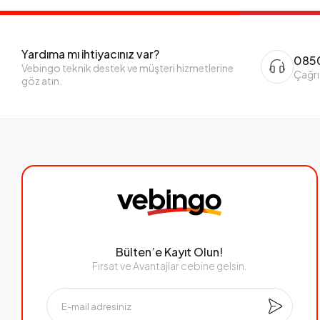
Yardıma mı ihtiyacınız var?
0850
Vebingo teknik destek ve müşteri hizmetlerine
Çağrı
göz atın.
Bülten’e Kayıt Olun!
Fırsat ve Avantajlar cebine gelsin.