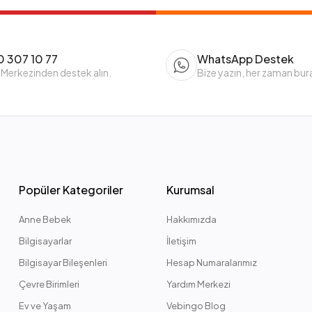
 307 10 77
WhatsApp Destek
 Merkezinden destek alın.
Bize yazın, her zaman bur
Popüler Kategoriler
Kurumsal
Anne Bebek
Hakkımızda
Bilgisayarlar
İletişim
Bilgisayar Bileşenleri
Hesap Numaralarımız
Çevre Birimleri
Yardım Merkezi
Ev ve Yaşam
Vebingo Blog