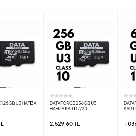
128GB U3 HAFIZA
DATAFORCE 256GB U3
DATA
HAFIZA KARTI 7/24
KARTI
TL
2.529,60 TL
1.03