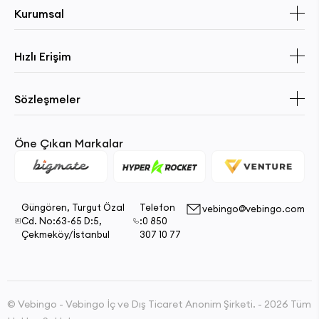
Kurumsal
Hızlı Erişim
Sözleşmeler
Öne Çıkan Markalar
Güngören, Turgut Özal
Telefon
vebingo@vebingo.com
Cd. No:63-65 D:5,
:0 850
Çekmeköy/İstanbul
307 10 77
© Vebingo - Vebingo İç ve Dış Ticaret Anonim Şirketi. - 2026 Tüm