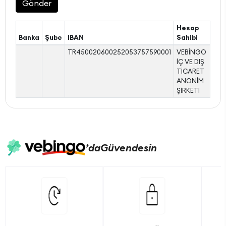
Gönder
Hesap
Banka
Şube
IBAN
Sahibi
TR450020600252053757590001
VEBİNGO
İÇ VE DIŞ
TİCARET
ANONİM
ŞİRKETİ
’da
Güvendesin