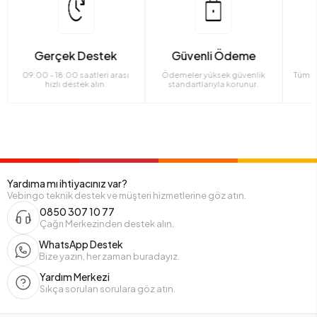
Gerçek Destek
Güvenli Ödeme
09:00 - 18:00 saatleri arası
Ödemeler yüksek güvenlik
Tüm ü
hızlı destek alın.
standartlarıyla korunur.
Yardıma mı ihtiyacınız var?
Vebingo teknik destek ve müşteri hizmetlerine göz atın.
0850 307 10 77
Çağrı Merkezinden destek alın.
WhatsApp Destek
Bize yazın, her zaman buradayız.
Yardım Merkezi
Sıkça sorulan sorulara göz atın.