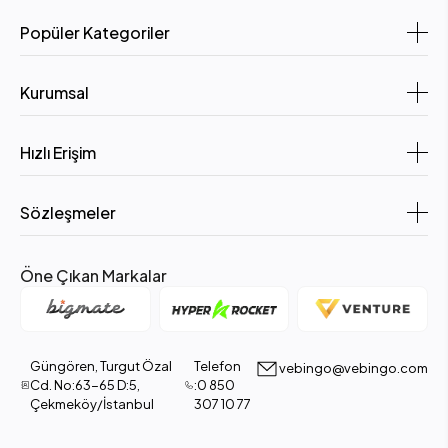
Popüler Kategoriler
Kurumsal
Hızlı Erişim
Sözleşmeler
Öne Çıkan Markalar
Güngören, Turgut Özal
Telefon
vebingo@vebingo.com
Cd. No:63-65 D:5,
:0 850
Çekmeköy/İstanbul
307 10 77