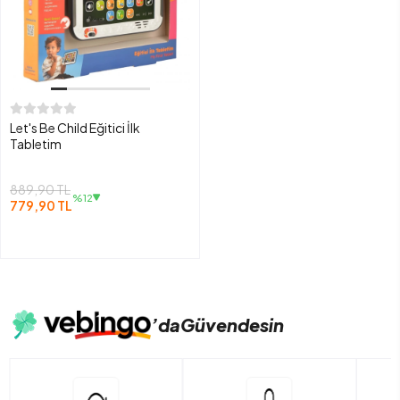
Let's Be Child Eğitici İlk
Tabletim
889,90 TL
%12
779,90 TL
’da
Güvendesin