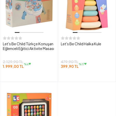
Let's Be Child Türkçe Konuşan
Let's Be Child Halka Kule
Eğlenceli Eğitici Aktivite Masası
2.129,90 TL
479,90 TL
%6
%17
1.999,00 TL
399,90 TL