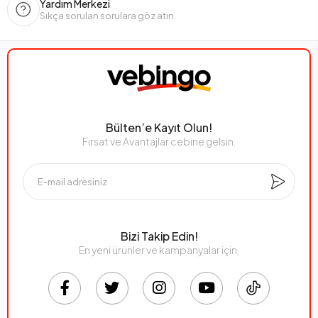
Yardım Merkezi
Sıkça sorulan sorulara göz atın.
Bülten’e Kayıt Olun!
Fırsat ve Avantajlar cebine gelsin.
Bizi Takip Edin!
En yeni ürünler ve kampanyalar için,