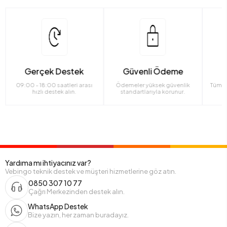
Gerçek Destek
Güvenli Ödeme
09:00 - 18:00 saatleri arası
Ödemeler yüksek güvenlik
Tüm ü
hızlı destek alın.
standartlarıyla korunur.
Yardıma mı ihtiyacınız var?
Vebingo teknik destek ve müşteri hizmetlerine göz atın.
0850 307 10 77
Çağrı Merkezinden destek alın.
WhatsApp Destek
Bize yazın, her zaman buradayız.