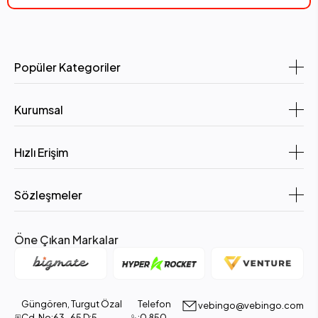
Popüler Kategoriler
Kurumsal
Hızlı Erişim
Sözleşmeler
Öne Çıkan Markalar
Güngören, Turgut Özal
Telefon
vebingo@vebingo.com
Cd. No:63-65 D:5,
:0 850