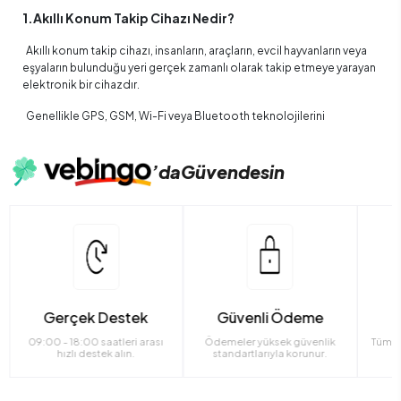
1.Akıllı Konum Takip Cihazı Nedir?
Akıllı konum takip cihazı, insanların, araçların, evcil hayvanların veya
eşyaların bulunduğu yeri gerçek zamanlı olarak takip etmeye yarayan
elektronik bir cihazdır.
Genellikle GPS, GSM, Wi-Fi veya Bluetooth teknolojilerini
kullanarak konum bilgisini belirler ve bu bilgiyi bir mobil uygulama ya
da web arayüzü üzerinden kullanıcıya iletir. Böylece cihazı taktığınız
ya da yerleştirdiğiniz nesnenin veya kişinin anlık nerede olduğunu
’da
Güvendesin
görebilirsiniz.
2.Kullanım Alanları
Araç takip sistemleri
Çocuk ve yaşlıların güvenliği
Evcil hayvanların kaybolmasını önleme
Gerçek Destek
Güvenli Ödeme
09:00 - 18:00 saatleri arası
Ödemeler yüksek güvenlik
Tüm ü
Çanta, valiz veya değerli eşyaların konumunu izleme
hızlı destek alın.
standartlarıyla korunur.
3.Sağladığı Avantajlar