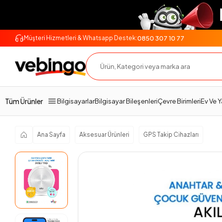
0850 307 10 77
Müşteri Hizmetleri & Whatsapp Destek:
Genel Bakış
Ürün Açıklaması
Teknik Özellikler
Tüm Ürünler
Bilgisayarlar
Bilgisayar Bileşenleri
Çevre Birimleri
Ev Ve 
Ana Sayfa
Aksesuar Ürünleri
GPS Takip Cihazları