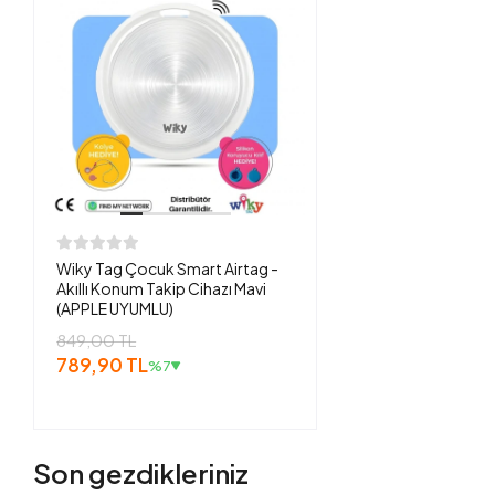
Wiky Tag Çocuk Smart Airtag -
Akıllı Konum Takip Cihazı Mavi
(APPLE UYUMLU)
849,00 TL
789,90 TL
%7
Son gezdikleriniz