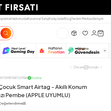
Toplama
Hakkımızda
Kurumsal Satış
Kolay İade
Blog
Yardım Merkezi
İletişim
Önceki
Sonraki
GWKYSMRTARTGPNK
Stokta
Çocuk Smart Airtag - Akıllı Konum
hazı Pembe (APPLE UYUMLU)
Değerlendirme