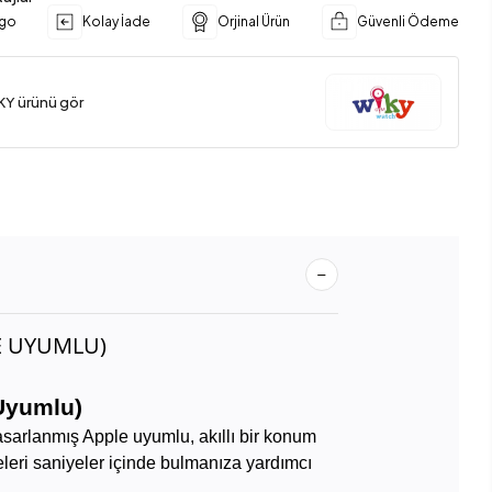
rgo
Kolay İade
Orjinal Ürün
Güvenli Ödeme
KY ürünü gör
LE UYUMLU)
Uyumlu)
asarlanmış Apple uyumlu, akıllı bir konum
leri saniyeler içinde bulmanıza yardımcı