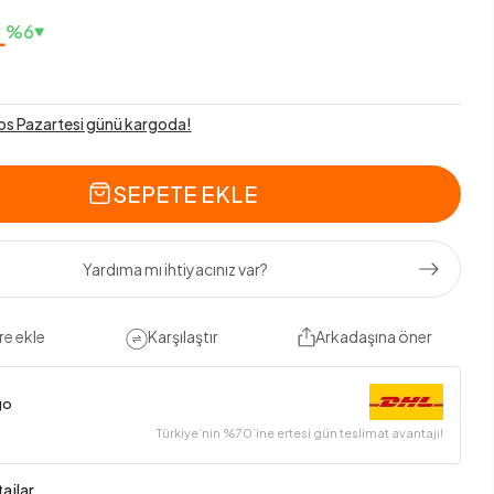
L
%6
os Pazartesi günü kargoda!
SEPETE EKLE
Yardıma mı ihtiyacınız var?
re ekle
Karşılaştır
Arkadaşına öner
go
Türkiye’nin %70’ine ertesi gün teslimat avantajı!
ajlar