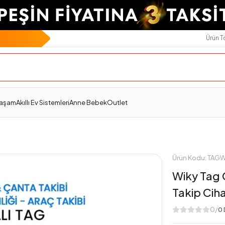
Ürün 
Teslimat Ve İade
Ödeme Seçenekleri
Değerlendirmeler
Yaşam
Akıllı Ev Sistemleri
Anne Bebek
Outlet
Ürün Kodu: TA
Wiky Tag 
Takip Ci
0/
0 