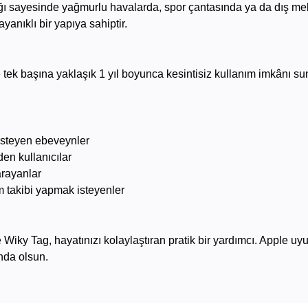
lığı sayesinde yağmurlu havalarda, spor çantasında ya da dış me
anıklı bir yapıya sahiptir.
’e tek başına yaklaşık 1 yıl boyunca kesintisiz kullanım imkânı s
.
isteyen ebeveynler
en kullanıcılar
arayanlar
 takibi yapmak isteyenler
 Wiky Tag, hayatınızı kolaylaştıran pratik bir yardımcı. Apple uyu
nda olsun.