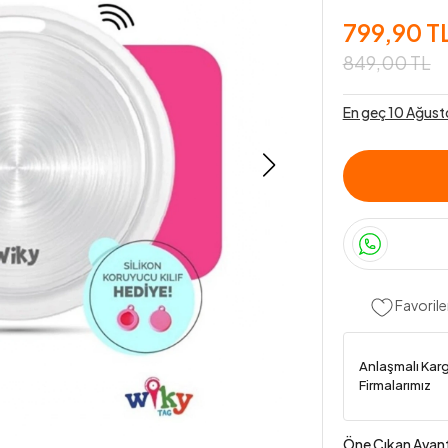
799,90 T
849,00 TL
En geç 10 Ağust
Favorile
Anlaşmalı Kar
Firmalarımız
Öne Çıkan Avant