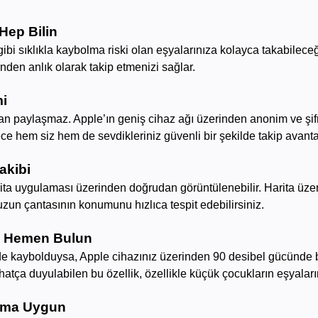
Hep Bilin
ibi sıklıkla kaybolma riski olan eşyalarınıza kolayca takabilece
nden anlık olarak takip etmenizi sağlar.
mi
aman paylaşmaz. Apple’ın geniş cihaz ağı üzerinden anonim ve şifre
ce hem siz hem de sevdikleriniz güvenli bir şekilde takip avanta
akibi
ta uygulaması üzerinden doğrudan görüntülenebilir. Harita üz
zun çantasının konumunu hızlıca tespit edebilirsiniz.
ızı Hemen Bulun
rde kaybolduysa, Apple cihazınız üzerinden 90 desibel gücünde b
ahatça duyulabilen bu özellik, özellikle küçük çocukların eşyalar
tama Uygun