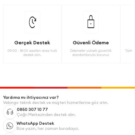
Gerçek Destek
Güvenli Ödeme
09:00 - 18:00 saatleri arası hızlı
Ödemeler yüksek güvenlik
Tüm ü
destek alın.
standartlarıyla korunur.
Yardıma mı ihtiyacınız var?
Vebingo teknik destek ve müşteri hizmetlerine göz atın.
0850 307 10 77
Çağrı Merkezinden destek alın.
WhatsApp Destek
Bize yazın, her zaman buradayız.