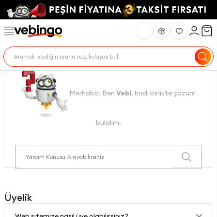
Merhaba! Ben
Vebi
, hadi birlikte çözüm
bulalım.
Üyelik
Web sitemize nasıl üye olabilirsiniz?