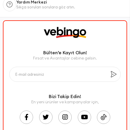
Yardım Merkezi
Sıkça sorulan sorulara göz atın.
Bülten’e Kayıt Olun!
Fırsat ve Avantajlar cebine gelsin.
Bizi Takip Edin!
En yeni ürünler ve kampanyalar için,