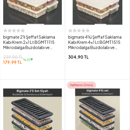
bigmate 2'li Şeffaf Saklama
bigmate 4'lü Şeffaf Saklama
Kabı Krem 2x1 Lt BGMT1115
Kabı Krem 4x1 Lt BGMT1515
Mikrodalga Buzdolabı ve
Mikrodalga Buzdolabı ve
Dondurucu Uyumlu Düzenleyici
Dondurucu Uyumlu Düzenleyici
239,90 TL
304,90 TL
%25
179,99 TL
Haftanın Ürünü