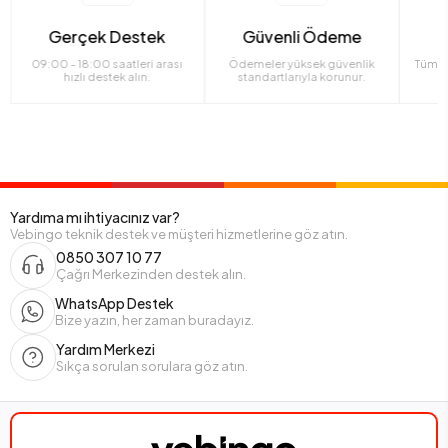
Gerçek Destek
Güvenli Ödeme
09:00 - 18:00 saatleri arası
Ödemeler yüksek güvenlik
Tüm ü
hızlı destek alın.
standartlarıyla korunur.
Yardıma mı ihtiyacınız var?
Vebingo teknik destek ve müşteri hizmetlerine göz atın.
0850 307 10 77
Çağrı Merkezinden destek alın.
WhatsApp Destek
Bize yazın, her zaman buradayız.
Yardım Merkezi
Sıkça sorulan sorulara göz atın.