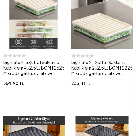
bigmate 4'lü Şeffaf Saklama
bigmate 2'li Şeffaf Saklama
Kabı Krem 4x2,5 Lt BGMT2525
Kabı Krem 2x2,5 Lt BGMT2225
Mikrodalga Buzdolabı ve
Mikrodalga Buzdolabı ve
Dondurucu Uyumlu Düzenleyici
Dondurucu Uyumlu Düzenleyici
354,90 TL
233,41 TL