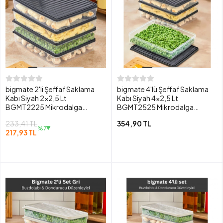
bigmate 2'li Şeffaf Saklama
bigmate 4'lü Şeffaf Saklama
Kabı Siyah 2x2,5 Lt
Kabı Siyah 4x2,5 Lt
BGMT2225 Mikrodalga
BGMT2525 Mikrodalga
Buzdolabı ve Dondurucu
Buzdolabı ve Dondurucu
233,41 TL
354,90 TL
Uyumlu Düzenleyici
Uyumlu Düzenleyici
%7
217,93 TL