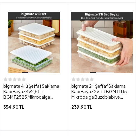
bigmate 4'lü Şeffaf Saklama
bigmate 2'li Şeffaf Saklama
Kabı Beyaz 4x2,5 Lt
Kabı Beyaz 2x1 Lt BGMT1115
BGMT2525 Mikrodalga
Mikrodalga Buzdolabı ve
Buzdolabı ve Dondurucu
Dondurucu Uyumlu Düzenleyici
354,90 TL
239,90 TL
Uyumlu Düzenleyici