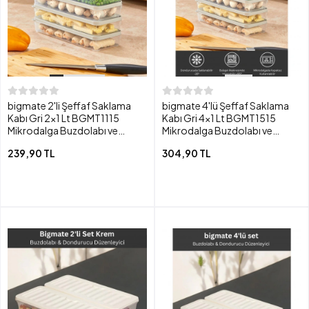
bigmate 2'li Şeffaf Saklama
bigmate 4'lü Şeffaf Saklama
Kabı Gri 2x1 Lt BGMT1115
Kabı Gri 4x1 Lt BGMT1515
Mikrodalga Buzdolabı ve
Mikrodalga Buzdolabı ve
Dondurucu Uyumlu Düzenleyici
Dondurucu Uyumlu Düzenleyici
239,90 TL
304,90 TL