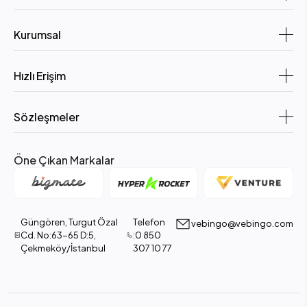
Kurumsal
Hızlı Erişim
Sözleşmeler
Öne Çıkan Markalar
Güngören, Turgut Özal
Telefon
vebingo@vebingo.com
Cd. No:63-65 D:5,
:0 850
Çekmeköy/İstanbul
307 10 77