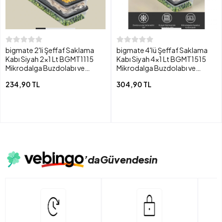
bigmate 2'li Şeffaf Saklama
bigmate 4'lü Şeffaf Saklama
Kabı Siyah 2x1 Lt BGMT1115
Kabı Siyah 4x1 Lt BGMT1515
Mikrodalga Buzdolabı ve
Mikrodalga Buzdolabı ve
Dondurucu Uyumlu Düzenleyici
Dondurucu Uyumlu Düzenleyici
234,90 TL
304,90 TL
’da
Güvendesin