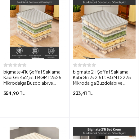
bigmate 4'lü Şeffaf Saklama
bigmate 2'li Şeffaf Saklama
Kabı Gri 4x2,5 Lt BGMT2525
Kabı Gri 2x2,5 Lt BGMT2225
Mikrodalga Buzdolabı ve
Mikrodalga Buzdolabı ve
Dondurucu Uyumlu Düzenleyici
Dondurucu Uyumlu Düzenleyici
354,90 TL
233,41 TL