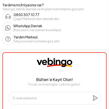
Yardıma mı ihtiyacınız var?
Vebingo teknik destek ve müşteri hizmetlerine göz atın.
0850 307 10 77
Çağrı Merkezinden destek alın.
WhatsApp Destek
Bize yazın, her zaman buradayız.
Yardım Merkezi
Sıkça sorulan sorulara göz atın.
Bülten’e Kayıt Olun!
Fırsat ve Avantajlar cebine gelsin.