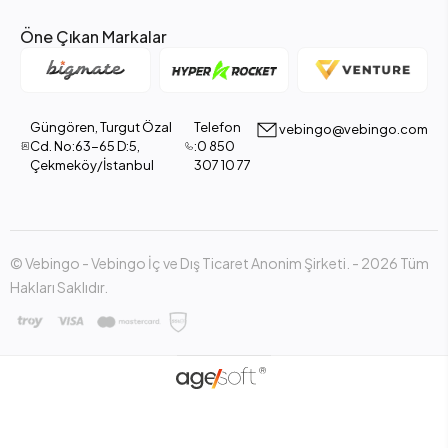
Öne Çıkan Markalar
Güngören, Turgut Özal
Telefon
vebingo@vebingo.com
Cd. No:63-65 D:5,
:0 850
Çekmeköy/İstanbul
307 10 77
© Vebingo - Vebingo İç ve Dış Ticaret Anonim Şirketi. - 2026 Tüm
Hakları Saklıdır.