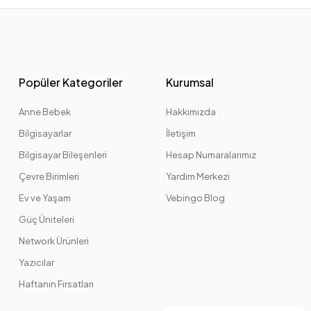
Popüler Kategoriler
Kurumsal
Anne Bebek
Hakkımızda
Bilgisayarlar
İletişim
Bilgisayar Bileşenleri
Hesap Numaralarımız
Çevre Birimleri
Yardım Merkezi
Ev ve Yaşam
Vebingo Blog
Güç Üniteleri
Network Ürünleri
Yazıcılar
Haftanın Fırsatları