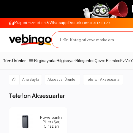
0850 307 10 77
Müşteri Hizmetleri & Whatsapp Destek:
Tüm Ürünler
Bilgisayarlar
Bilgisayar Bileşenleri
Çevre Birimleri
Ev Ve 
Ana Sayfa
Aksesuar Ürünleri
Telefon Aksesuarlar
Telefon Aksesuarlar
Powerbank /
Piller / Şarj
Cihazları