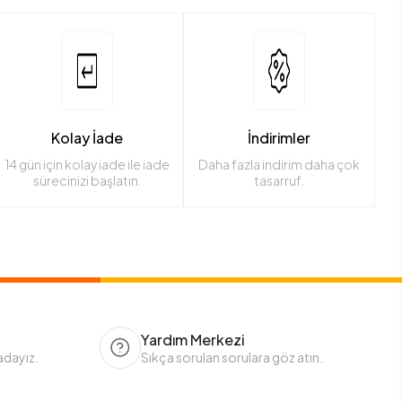
Kolay İade
İndirimler
14 gün için kolay iade ile iade
Daha fazla indirim daha çok
sürecinizi başlatın.
tasarruf.
Yardım Merkezi
adayız.
Sıkça sorulan sorulara göz atın.