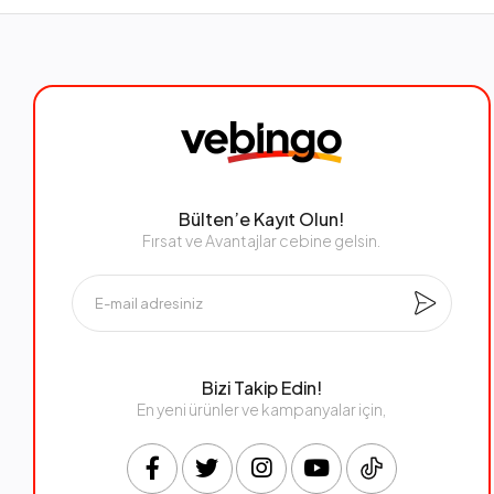
Bülten’e Kayıt Olun!
Fırsat ve Avantajlar cebine gelsin.
Bizi Takip Edin!
En yeni ürünler ve kampanyalar için,