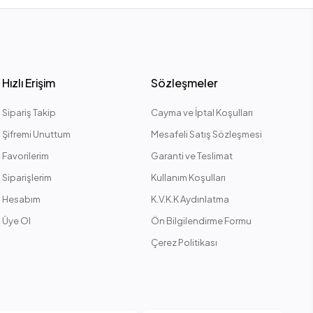
Hızlı Erişim
Sözleşmeler
Sipariş Takip
Cayma ve İptal Koşulları
Şifremi Unuttum
Mesafeli Satış Sözleşmesi
Favorilerim
Garanti ve Teslimat
Siparişlerim
Kullanım Koşulları
Hesabım
K.V.K.K Aydınlatma
Üye Ol
Ön Bilgilendirme Formu
Çerez Politikası