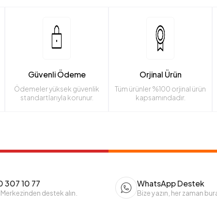
Güvenli Ödeme
Orjinal Ürün
Ödemeler yüksek güvenlik
Tüm ürünler %100 orjinal ürün
standartlarıyla korunur.
kapsamındadır.
 307 10 77
WhatsApp Destek
 Merkezinden destek alın.
Bize yazın, her zaman bur