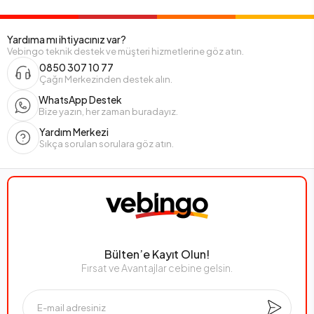
Yardıma mı ihtiyacınız var?
Vebingo teknik destek ve müşteri hizmetlerine göz atın.
0850 307 10 77
Çağrı Merkezinden destek alın.
WhatsApp Destek
Bize yazın, her zaman buradayız.
Yardım Merkezi
Sıkça sorulan sorulara göz atın.
Bülten’e Kayıt Olun!
Fırsat ve Avantajlar cebine gelsin.