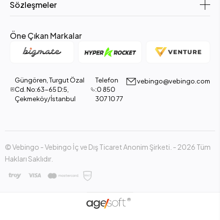
Sözleşmeler
Öne Çıkan Markalar
Güngören, Turgut Özal
Telefon
vebingo@vebingo.com
Cd. No:63-65 D:5,
:0 850
Çekmeköy/İstanbul
307 10 77
© Vebingo - Vebingo İç ve Dış Ticaret Anonim Şirketi. - 2026 Tüm
Hakları Saklıdır.