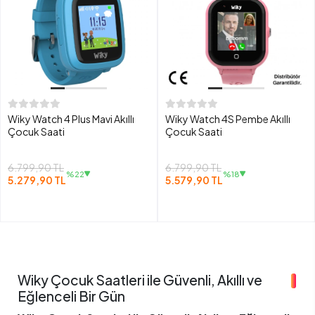
Wiky Watch 4 Plus Mavi Akıllı
Wiky Watch 4S Pembe Akıllı
Çocuk Saati
Çocuk Saati
6.799,90 TL
6.799,90 TL
%22
%18
5.279,90 TL
5.579,90 TL
Wiky Çocuk Saatleri ile Güvenli, Akıllı ve
Eğlenceli Bir Gün