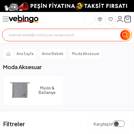
Ana Sayfa
Anne Bebek
Moda Aksesuar
Moda Aksesuar
Müslin &
Battaniye
Filtreler
Karşılaştır