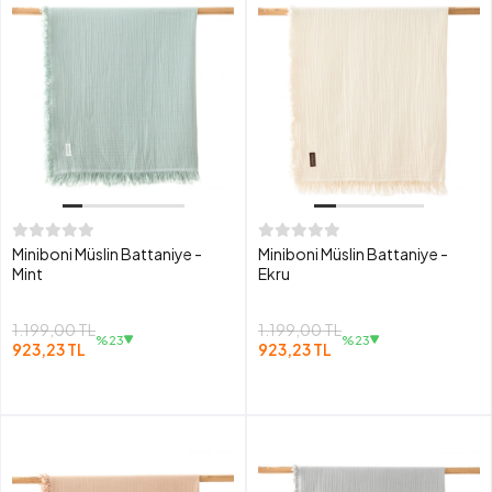
Miniboni Müslin Battaniye -
Miniboni Müslin Battaniye -
Mint
Ekru
1.199,00 TL
1.199,00 TL
%23
%23
923,23 TL
923,23 TL