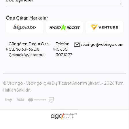
kumaşın sunduğu avantajlar şunlardır:
Hava geçirgen yapısı sayesinde terlemeyi önler
Öne Çıkan Markalar
Yumuşak dokusu ile cilt dostudur
Hafif olduğu için taşınması kolaydır
Güngören, Turgut Özal
Telefon
vebingo@vebingo.com
Doğal yapısı sayesinde uzun süreli kullanımda rahatsızlık
Cd. No:63-65 D:5,
:0 850
vermez
Çekmeköy/İstanbul
307 10 77
Bu özellikler, emzirme sırasında hem anne hem de bebeğin rahat
etmesini sağlar.
Emzirme Sırasında Güven ve Rahatlık
© Vebingo - Vebingo İç ve Dış Ticaret Anonim Şirketi. - 2026 Tüm
Miniboni emzirme örtüsü
, geniş yapısı sayesinde anneye yeterli
Hakları Saklıdır.
mahremiyet sunar. Ayarlanabilir askı yapısı, örtünün sabit durmasını
sağlar ve emzirme sırasında kayma yapmasını engeller.
Bu sayede anne, bebeğine odaklanabilir ve çevresel faktörlerden
etkilenmeden emzirme deneyimini sürdürebilir.