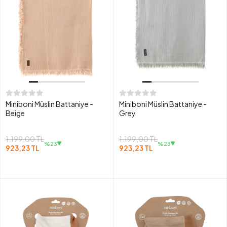
Miniboni Müslin Battaniye -
Miniboni Müslin Battaniye -
Beige
Grey
1.199,00 TL
1.199,00 TL
%23
%23
923,23 TL
923,23 TL