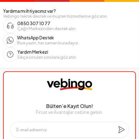
Yardıma mı ihtiyacınız var?
Vebingo teknik destek ve müşteri hizmetlerine göz atın.
0850 307 10 77
Çağrı Merkezinden destek alın.
WhatsApp Destek
Bize yazın, her zaman buradayız.
Yardım Merkezi
Sıkça sorulan sorulara göz atın.
Bülten’e Kayıt Olun!
Fırsat ve Avantajlar cebine gelsin.