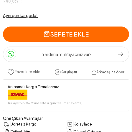
789,90 TL
Aynı gün kargoda!
SEPETE EKLE
Yardıma mı ihtiyacınız var?
Favorilere ekle
Karşılaştır
Arkadaşına öner
Anlaşmalı Kargo Firmalarımız
Türkiye’nin %70’ine ertesi gün teslimat avantajı!
Öne Çıkan Avantajlar
Ücretsiz Kargo
Kolay İade
Orjinal Ürün
Güvenli Ödeme