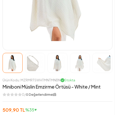
Ürün Kodu: MZRMRTSWHTMNTMNBN
Stokta
Miniboni Müslin Emzirme Örtüsü - White / Mint
0/
0 Değerlendirme
509,90 TL
%35