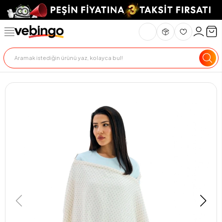
Genel Bakış
Ürün Açıklaması
Teknik Özellikler
Teslimat Ve İade