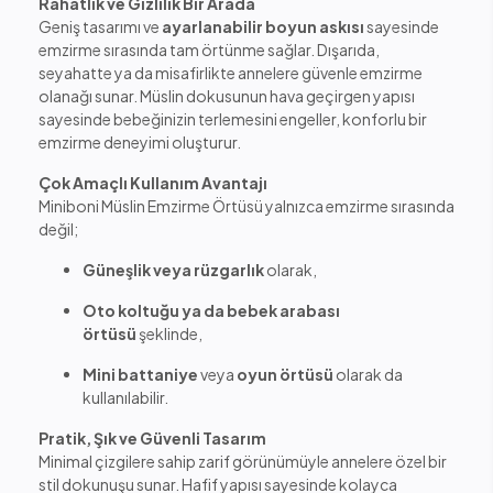
Rahatlık ve Gizlilik Bir Arada
Geniş tasarımı ve
ayarlanabilir boyun askısı
sayesinde
emzirme sırasında tam örtünme sağlar. Dışarıda,
seyahatte ya da misafirlikte annelere güvenle emzirme
olanağı sunar. Müslin dokusunun hava geçirgen yapısı
sayesinde bebeğinizin terlemesini engeller, konforlu bir
emzirme deneyimi oluşturur.
Çok Amaçlı Kullanım Avantajı
Miniboni Müslin Emzirme Örtüsü yalnızca emzirme sırasında
değil;
Güneşlik veya rüzgarlık
olarak,
Oto koltuğu ya da bebek arabası
örtüsü
şeklinde,
Mini battaniye
veya
oyun örtüsü
olarak da
kullanılabilir.
Pratik, Şık ve Güvenli Tasarım
Minimal çizgilere sahip zarif görünümüyle annelere özel bir
stil dokunuşu sunar. Hafif yapısı sayesinde kolayca