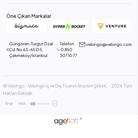
Öne Çıkan Markalar
Güngören, Turgut Özal
Telefon
vebingo@vebingo.com
Cd. No:63-65 D:5,
:0 850
Çekmeköy/İstanbul
307 10 77
© Vebingo - Vebingo İç ve Dış Ticaret Anonim Şirketi. - 2026 Tüm
Hakları Saklıdır.