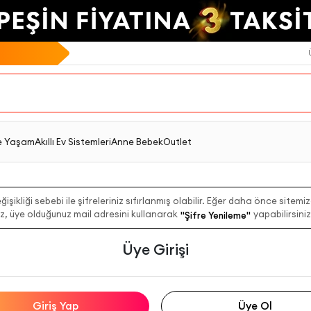
e Yaşam
Akıllı Ev Sistemleri
Anne Bebek
Outlet
işikliği sebebi ile şifreleriniz sıfırlanmış olabilir. Eğer daha önce sitemi
z, üye olduğunuz mail adresini kullanarak
yapabilirsiniz
"Şifre Yenileme"
Üye Girişi
Giriş Yap
Üye Ol