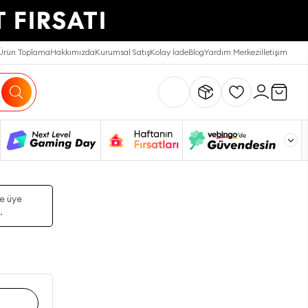
Ürün Toplama
Hakkımızda
Kurumsal Satış
Kolay İade
Blog
Yardım Merkezi
İletişim
ze üye
.