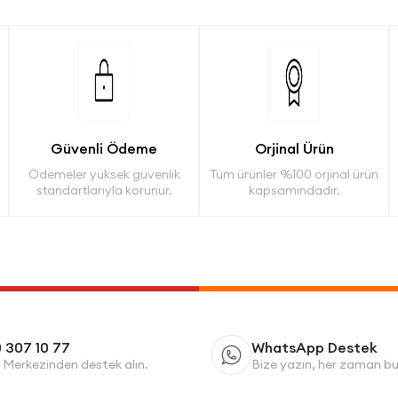
Güvenli Ödeme
Orjinal Ürün
Ödemeler yüksek güvenlik
Tüm ürünler %100 orjinal ürün
standartlarıyla korunur.
kapsamındadır.
 307 10 77
WhatsApp Destek
 Merkezinden destek alın.
Bize yazın, her zaman b