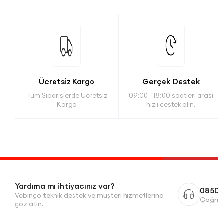
Ücretsiz Kargo
Gerçek Destek
Tüm Siparişlerde Ücretsiz
09:00 - 18:00 saatleri arası
Kargo
hızlı destek alın.
Yardıma mı ihtiyacınız var?
0850
Vebingo teknik destek ve müşteri hizmetlerine
Çağrı
göz atın.