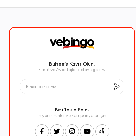
Bülten’e Kayıt Olun!
Fırsat ve Avantajlar cebine gelsin.
Bizi Takip Edin!
En yeni ürünler ve kampanyalar için,