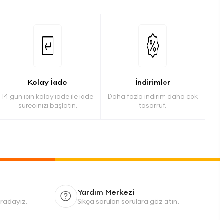
Kolay İade
İndirimler
14 gün için kolay iade ile iade
Daha fazla indirim daha çok
sürecinizi başlatın.
tasarruf.
Yardım Merkezi
uradayız.
Sıkça sorulan sorulara göz atın.