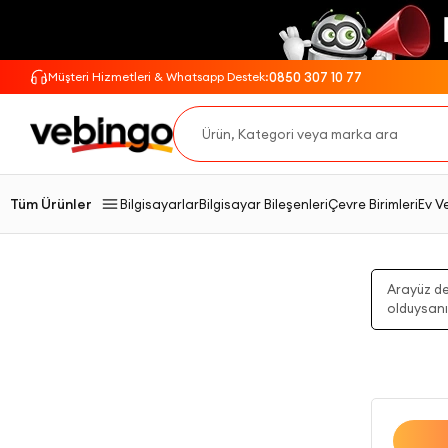
0850 307 10 77
Müşteri Hizmetleri & Whatsapp Destek:
Tüm Ürünler
Bilgisayarlar
Bilgisayar Bileşenleri
Çevre Birimleri
Ev V
Arayüz değ
olduysanı