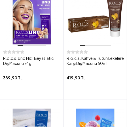
R.o.c.s. Uno Hızlı Beyazlatıcı
R.o.c.s. Kahve & Tütün Lekelere
Diş Macunu 74g
Karşı Diş Macunu 60ml
389,90 TL
419,90 TL