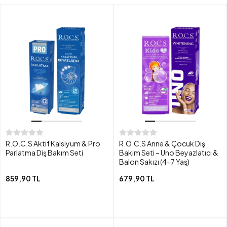
R.O.C.S Aktif Kalsiyum & Pro
R.O.C.S Anne & Çocuk Diş
Parlatma Diş Bakım Seti
Bakım Seti – Uno Beyazlatıcı &
Balon Sakızı (4-7 Yaş)
859,90 TL
679,90 TL