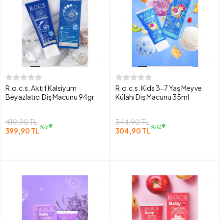
R.o.c.s. Aktif Kalsiyum
R.o.c.s. Kids 3-7 Yaş Meyve
Beyazlatıcı Diş Macunu 94gr
Külahı Diş Macunu 35ml
419,90 TL
344,90 TL
%5
%12
399,90 TL
304,90 TL