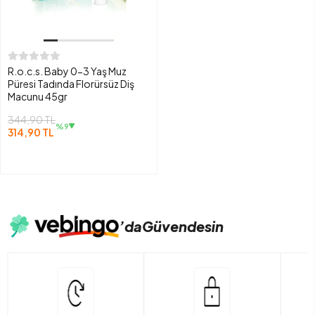
R.o.c.s. Baby 0-3 Yaş Muz
Püresi Tadında Florürsüz Diş
Macunu 45gr
344,90 TL
%9
314,90 TL
’da
Güvendesin