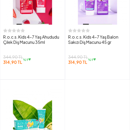
R.o.c.s. Kids 4-7 Yaş Ahududu
R.o.c.s. Kids 4-7 Yaş Balon
Çilek Diş Macunu 35ml
Sakızı Diş Macunu 45 gr
344,90 TL
344,90 TL
%9
%9
314,90 TL
314,90 TL