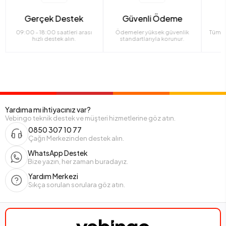
Gerçek Destek
Güvenli Ödeme
09:00 - 18:00 saatleri arası
Ödemeler yüksek güvenlik
Tüm ü
hızlı destek alın.
standartlarıyla korunur.
Yardıma mı ihtiyacınız var?
Vebingo teknik destek ve müşteri hizmetlerine göz atın.
0850 307 10 77
Çağrı Merkezinden destek alın.
WhatsApp Destek
Bize yazın, her zaman buradayız.
Yardım Merkezi
Sıkça sorulan sorulara göz atın.