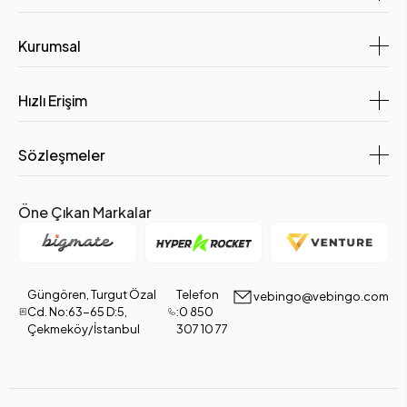
Kurumsal
Hızlı Erişim
Sözleşmeler
Öne Çıkan Markalar
Güngören, Turgut Özal
Telefon
vebingo@vebingo.com
Cd. No:63-65 D:5,
:0 850
Çekmeköy/İstanbul
307 10 77