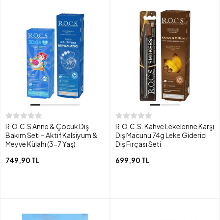
R.O.C.S Anne & Çocuk Diş
R.O.C.S. Kahve Lekelerine Karşı
Bakım Seti – Aktif Kalsiyum &
Diş Macunu 74g Leke Giderici
Meyve Külahı (3-7 Yaş)
Diş Fırçası Seti
749,90 TL
699,90 TL