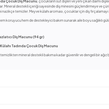
ında Çocuk Diş Macunu
, çocukların süt dişleri ve yeni çıkan daimi dişler
kar. Mineral destekli içeriği sayesinde diş minesini güçlendirmeye ve ç
ni nazikçe temizler. Meyve külahı aroması, çocuklar için diş fırçalamayı k
, hem koruyucu hem de destekleyici bakım sunarak aile boyu sağlıklı gü
zlatıcı Diş Macunu (94 gr)
e Külahı Tadında Çocuk Diş Macunu
mizlikten mineral destekli bakıma kadar güvenilir ve dengeli bir ağız b