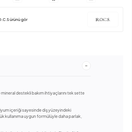
O.C.S ürünü gör
 mineral destekli bakım ihtiyaçlarını tek sette
lsiyum içeriği sayesinde diş yüzeyindeki
nlük kullanıma uygun formülüyle daha parlak,