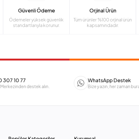
Güvenli Ödeme
Orjinal Ürün
Ödemeler yüksek güvenlik
Tüm ürünler %100 orjinal ürün
standartlarıyla korunur.
kapsamındadır.
 307 10 77
WhatsApp Destek
 Merkezinden destek alın.
Bize yazın, her zaman bur
Popüler Kategoriler
Kurumsal