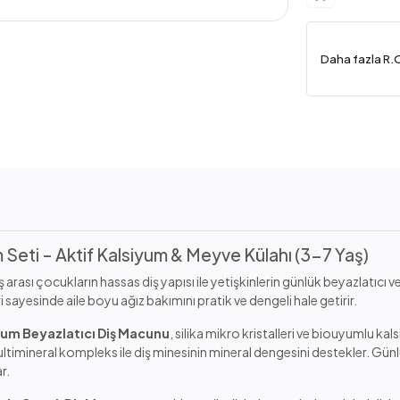
Daha fazla R.
Seti – Aktif Kalsiyum & Meyve Külahı (3-7 Yaş)
ası çocukların hassas diş yapısı ile yetişkinlerin günlük beyazlatıcı ve
leri sayesinde aile boyu ağız bakımını pratik ve dengeli hale getirir.
yum Beyazlatıcı Diş Macunu
, silika mikro kristalleri ve biouyumlu ka
ltimineral kompleks ile diş minesinin mineral dengesini destekler. Gü
r.