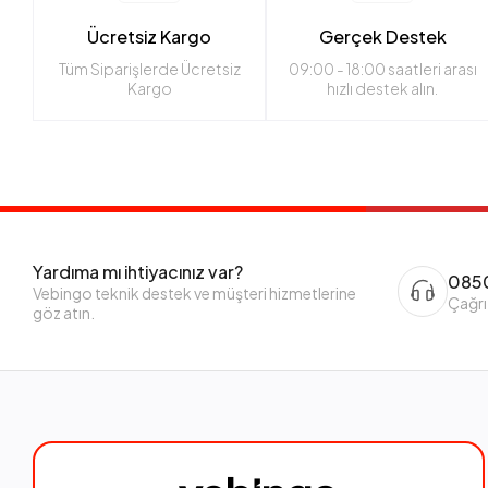
Ücretsiz Kargo
Gerçek Destek
Tüm Siparişlerde Ücretsiz
09:00 - 18:00 saatleri arası
Kargo
hızlı destek alın.
Yardıma mı ihtiyacınız var?
0850
Vebingo teknik destek ve müşteri hizmetlerine
Çağrı
göz atın.