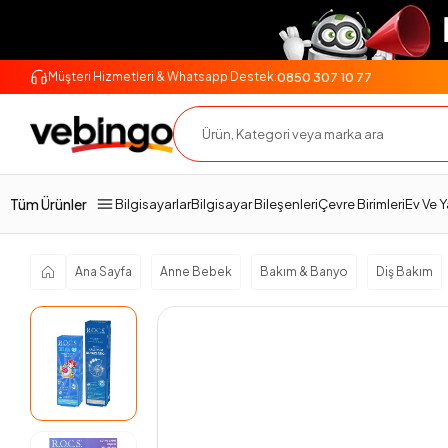
0850 307 10 77
Müşteri Hizmetleri & Whatsapp Destek:
Genel Bakış
Ürün Açıklaması
Teslimat Ve İade
Tüm Ürünler
Bilgisayarlar
Bilgisayar Bileşenleri
Çevre Birimleri
Ev Ve 
Ana Sayfa
Anne Bebek
Bakım & Banyo
Diş Bakım