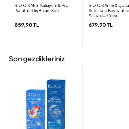
R.O.C.S Aktif Kalsiyum & Pro
R.O.C.S Anne & Çocu
Parlatma Diş Bakım Seti
Seti – Uno Beyazlatıc
Sakızı (4-7 Yaş)
859,90 TL
679,90 TL
Son gezdikleriniz