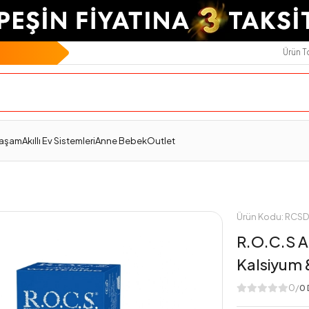
Ürün 
Ödeme Seçenekleri
Değerlendirmeler
Yaşam
Akıllı Ev Sistemleri
Anne Bebek
Outlet
Ürün Kodu: RC
R.O.C.S A
Kalsiyum 
0/
0 