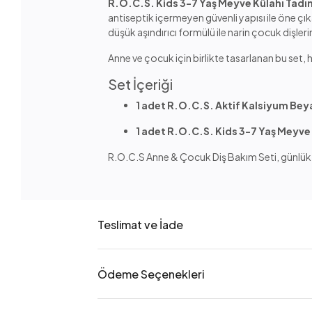
R.O.C.S. Kids 3-7 Yaş Meyve Külahı Tad
antiseptik içermeyen güvenli yapısı ile öne çı
düşük aşındırıcı formülü ile narin çocuk dişleri
Anne ve çocuk için birlikte tasarlanan bu set
Set İçeriği
1 adet R.O.C.S. Aktif Kalsiyum Beya
1 adet R.O.C.S. Kids 3-7 Yaş Meyv
R.O.C.S Anne & Çocuk Diş Bakım Seti, günlük te
Teslimat ve İade
Ödeme Seçenekleri