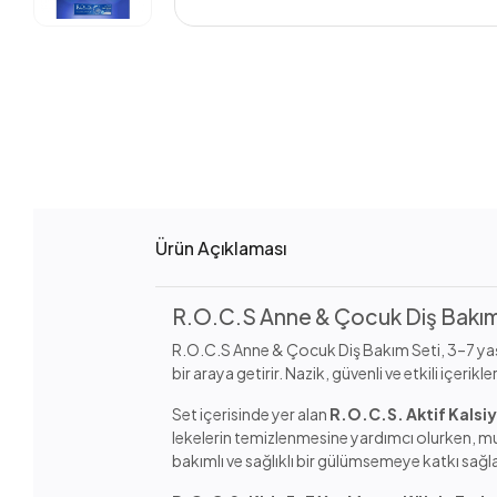
Ürün Açıklaması
R.O.C.S Anne & Çocuk Diş Bakım 
R.O.C.S Anne & Çocuk Diş Bakım Seti, 3–7 yaş ar
bir araya getirir. Nazik, güvenli ve etkili içerik
Set içerisinde yer alan
R.O.C.S. Aktif Kalsi
lekelerin temizlenmesine yardımcı olurken, mu
bakımlı ve sağlıklı bir gülümsemeye katkı sağla