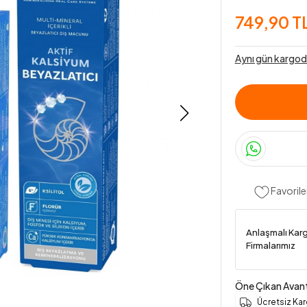
749,90 T
Aynı gün kargod
Favorile
Anlaşmalı Kar
Firmalarımız
Öne Çıkan Avant
Ücretsiz Ka