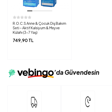
R.O.C.S Anne & Çocuk Diş Bakım
Seti – Aktif Kalsiyum & Meyve
Külahı (3-7 Yaş)
749,90 TL
’da
Güvendesin