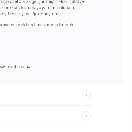
i için özel olarak geliştirilmiştir. Florür, SLS ve
ürüklere karşı korumaya yardımcı olurken,
eyifli bir alışkanlığa dönüştürür.
lümsemeler elde edilmesine yardımcı olur.
akım rutini sunar.