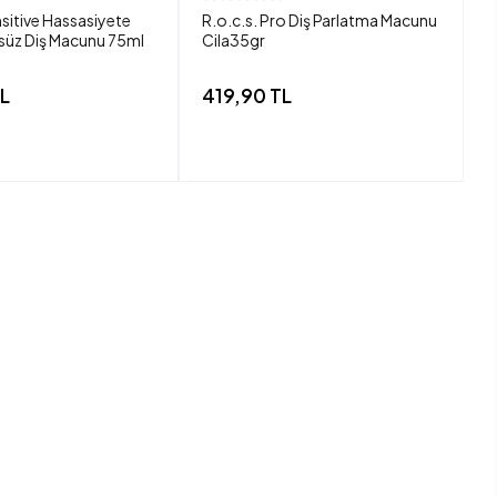
nsitive Hassasiyete
R.o.c.s. Pro Diş Parlatma Macunu
R
rsüz Diş Macunu 75ml
Cila35gr
M
L
419,90 TL
3