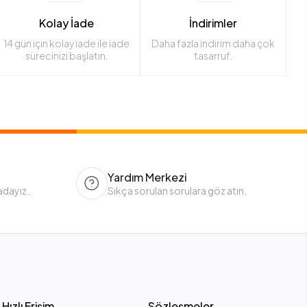
Kolay İade
İndirimler
14 gün için kolay iade ile iade
Daha fazla indirim daha çok
sürecinizi başlatın.
tasarruf.
Yardım Merkezi
adayız.
Sıkça sorulan sorulara göz atın.
Hızlı Erişim
Sözleşmeler