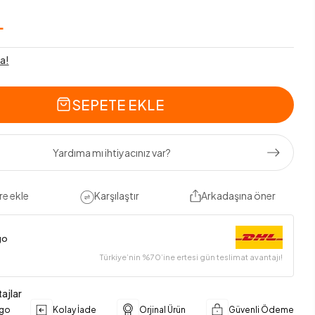
L
a!
SEPETE EKLE
Yardıma mı ihtiyacınız var?
re ekle
Karşılaştır
Arkadaşına öner
go
Türkiye’nin %70’ine ertesi gün teslimat avantajı!
ajlar
rgo
Kolay İade
Orjinal Ürün
Güvenli Ödeme