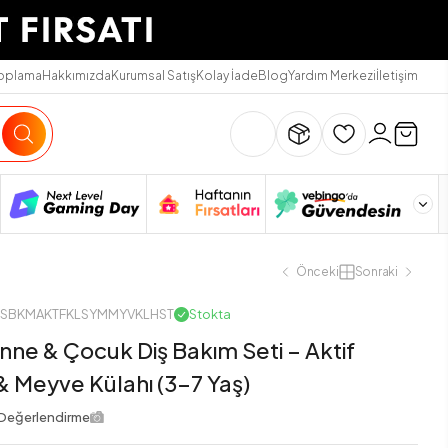
Toplama
Hakkımızda
Kurumsal Satış
Kolay İade
Blog
Yardım Merkezi
İletişim
Önceki
Sonraki
SDSBKMAKTFKLSYMMYVKLHST
Stokta
nne & Çocuk Diş Bakım Seti – Aktif
& Meyve Külahı (3-7 Yaş)
Değerlendirme