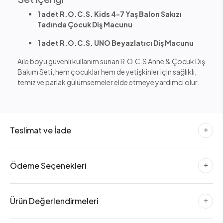
1 adet R.O.C.S. Kids 4-7 Yaş Balon Sakızı
Tadında Çocuk Diş Macunu
1 adet R.O.C.S. UNO Beyazlatıcı Diş Macunu
Aile boyu güvenli kullanım sunan R.O.C.S Anne & Çocuk Diş
Bakım Seti, hem çocuklar hem de yetişkinler için sağlıklı,
temiz ve parlak gülümsemeler elde etmeye yardımcı olur.
Teslimat ve İade
Ödeme Seçenekleri
Ürün Değerlendirmeleri