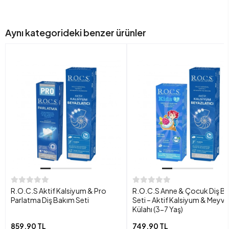
Aynı kategorideki benzer ürünler
R.O.C.S Aktif Kalsiyum & Pro
R.O.C.S Anne & Çocuk Diş B
Parlatma Diş Bakım Seti
Seti – Aktif Kalsiyum & Meyve
Külahı (3-7 Yaş)
859,90 TL
749,90 TL