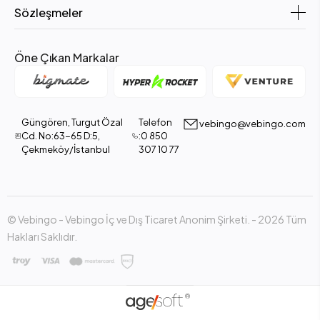
Sözleşmeler
Öne Çıkan Markalar
Güngören, Turgut Özal
Telefon
vebingo@vebingo.com
Cd. No:63-65 D:5,
:0 850
Çekmeköy/İstanbul
307 10 77
© Vebingo - Vebingo İç ve Dış Ticaret Anonim Şirketi. - 2026 Tüm
Hakları Saklıdır.