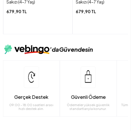
Sakızı (4-7 Yaş)
Sakızı (4-7 Yaş)
679,90 TL
679,90 TL
’da
Güvendesin
Gerçek Destek
Güvenli Ödeme
09:00 - 18:00 saatleri arası
Ödemeler yüksek güvenlik
Tüm ü
hızlı destek alın.
standartlarıyla korunur.