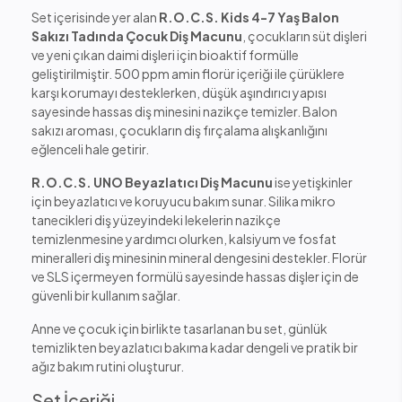
Set içerisinde yer alan
R.O.C.S. Kids 4-7 Yaş Balon
Sakızı Tadında Çocuk Diş Macunu
, çocukların süt dişleri
ve yeni çıkan daimi dişleri için bioaktif formülle
geliştirilmiştir. 500 ppm amin florür içeriği ile çürüklere
karşı korumayı desteklerken, düşük aşındırıcı yapısı
sayesinde hassas diş minesini nazikçe temizler. Balon
sakızı aroması, çocukların diş fırçalama alışkanlığını
eğlenceli hale getirir.
R.O.C.S. UNO Beyazlatıcı Diş Macunu
ise yetişkinler
için beyazlatıcı ve koruyucu bakım sunar. Silika mikro
tanecikleri diş yüzeyindeki lekelerin nazikçe
temizlenmesine yardımcı olurken, kalsiyum ve fosfat
mineralleri diş minesinin mineral dengesini destekler. Florür
ve SLS içermeyen formülü sayesinde hassas dişler için de
güvenli bir kullanım sağlar.
Anne ve çocuk için birlikte tasarlanan bu set, günlük
temizlikten beyazlatıcı bakıma kadar dengeli ve pratik bir
ağız bakım rutini oluşturur.
Set İçeriği