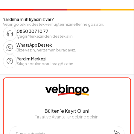
Yardıma mı ihtiyacınız var?
Vebingo teknik destek ve müşteri hizmetlerine göz atın.
0850 307 10 77
Çağrı Merkezinden destek alın.
WhatsApp Destek
Bize yazın, her zaman buradayız.
Yardım Merkezi
Sıkça sorulan sorulara göz atın.
Bülten’e Kayıt Olun!
Fırsat ve Avantajlar cebine gelsin.