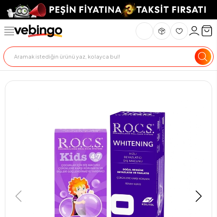
Genel Bakış
Ürün Açıklaması
Teslimat Ve İade
Ödeme Seçenekle