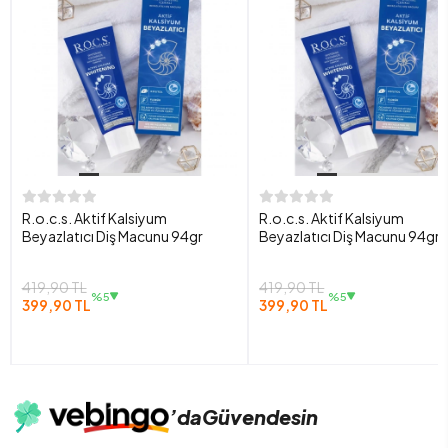
R.o.c.s. Aktif Kalsiyum
R.o.c.s. Aktif Kalsiyum
Beyazlatıcı Diş Macunu 94gr
Beyazlatıcı Diş Macunu 94gr
419,90 TL
419,90 TL
%5
%5
399,90 TL
399,90 TL
’da
Güvendesin