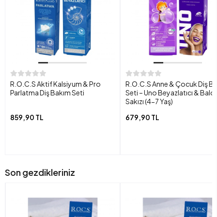
R.O.C.S Aktif Kalsiyum & Pro
R.O.C.S Anne & Çocuk Diş B
Parlatma Diş Bakım Seti
Seti – Uno Beyazlatıcı & Balo
Sakızı (4-7 Yaş)
859,90 TL
679,90 TL
Son gezdikleriniz