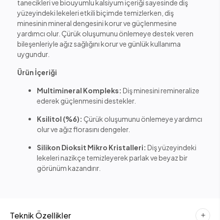
tanecikleri ve biouyumlu kalsiyum içeriği sayesinde diş
yüzeyindeki lekeleri etkili biçimde temizlerken, diş
minesinin mineral dengesini korur ve güçlenmesine
yardımcı olur. Çürük oluşumunu önlemeye destek veren
bileşenleriyle ağız sağlığını korur ve günlük kullanıma
uygundur.
Ürün İçeriği
Multimineral Kompleks:
Diş minesini remineralize
ederek güçlenmesini destekler.
Ksilitol (%6):
Çürük oluşumunu önlemeye yardımcı
olur ve ağız florasını dengeler.
Silikon Dioksit Mikro Kristalleri:
Diş yüzeyindeki
lekeleri nazikçe temizleyerek parlak ve beyaz bir
görünüm kazandırır.
Teknik Özellikler