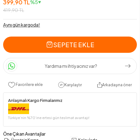
399,90 TL
%5
419,90 TL
Aynı gün kargoda!
SEPETE EKLE
Yardıma mı ihtiyacınız var?
Favorilere ekle
Karşılaştır
Arkadaşına öner
Anlaşmalı Kargo Firmalarımız
Türkiye’nin %70’ine ertesi gün teslimat avantajı!
Öne Çıkan Avantajlar