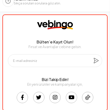
Sıkça sorulan sorulara göz atın.
Bülten’e Kayıt Olun!
Fırsat ve Avantajlar cebine gelsin.
Bizi Takip Edin!
En yeni ürünler ve kampanyalar için,