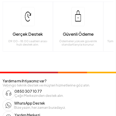
Gerçek Destek
Güvenli Ödeme
09:00 - 18:00 saatleri arası
Ödemeler yüksek güvenlik
Tüm ü
hızlı destek alın.
standartlarıyla korunur.
Yardıma mı ihtiyacınız var?
Vebingo teknik destek ve müşteri hizmetlerine göz atın.
0850 307 10 77
Çağrı Merkezinden destek alın.
WhatsApp Destek
Bize yazın, her zaman buradayız.
Yardım Merkezi