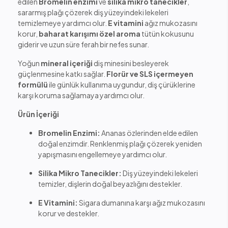
edilen
Bromelin enzimi
ve
silika mikro tanecikler
,
sararmış plağı çözerek diş yüzeyindeki lekeleri
temizlemeye yardımcı olur.
E vitamini
ağız mukozasını
korur,
baharat karışımı özel aroma
tütün kokusunu
giderir ve uzun süre ferah bir nefes sunar.
Yoğun
mineral içeriği
diş minesini besleyerek
güçlenmesine katkı sağlar.
Florür ve SLS içermeyen
formülü
ile günlük kullanıma uygundur, diş çürüklerine
karşı koruma sağlamaya yardımcı olur.
Ürün İçeriği
Bromelin Enzimi:
Ananas özlerinden elde edilen
doğal enzimdir. Renklenmiş plağı çözerek yeniden
yapışmasını engellemeye yardımcı olur.
Silika Mikro Tanecikler:
Diş yüzeyindeki lekeleri
temizler, dişlerin doğal beyazlığını destekler.
E Vitamini:
Sigara dumanına karşı ağız mukozasını
korur ve destekler.