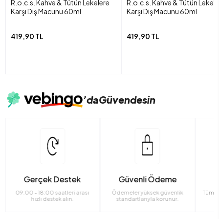
R.o.c.s. Kahve & Tütün Lekelere
R.o.c.s. Kahve & Tütün Lekel
Karşı Diş Macunu 60ml
Karşı Diş Macunu 60ml
419,90 TL
419,90 TL
’da
Güvendesin
Gerçek Destek
Güvenli Ödeme
09:00 - 18:00 saatleri arası
Ödemeler yüksek güvenlik
Tüm ü
hızlı destek alın.
standartlarıyla korunur.