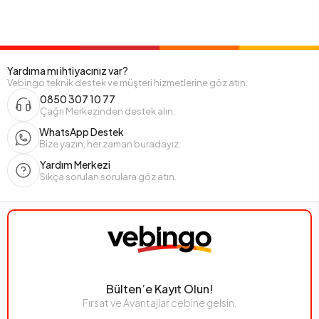
Yardıma mı ihtiyacınız var?
Vebingo teknik destek ve müşteri hizmetlerine göz atın.
0850 307 10 77
Çağrı Merkezinden destek alın.
WhatsApp Destek
Bize yazın, her zaman buradayız.
Yardım Merkezi
Sıkça sorulan sorulara göz atın.
Bülten’e Kayıt Olun!
Fırsat ve Avantajlar cebine gelsin.