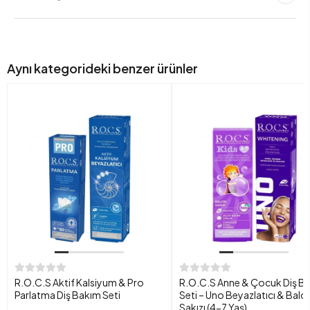
Aynı kategorideki benzer ürünler
R.O.C.S Aktif Kalsiyum & Pro
R.O.C.S Anne & Çocuk Diş B
Parlatma Diş Bakım Seti
Seti – Uno Beyazlatıcı & Balo
Sakızı (4-7 Yaş)