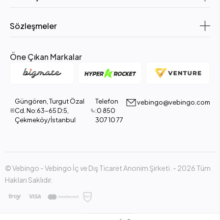
Sözleşmeler
Öne Çıkan Markalar
Güngören, Turgut Özal
Telefon
vebingo@vebingo.com
Cd. No:63-65 D:5,
:0 850
Çekmeköy/İstanbul
307 10 77
© Vebingo - Vebingo İç ve Dış Ticaret Anonim Şirketi. - 2026 Tüm
Hakları Saklıdır.