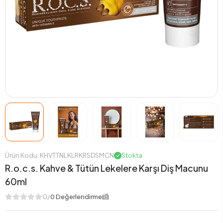
Ürün Kodu: KHVTTNLKLRKRSDSMCN
Stokta
R.o.c.s. Kahve & Tütün Lekelere Karşı Diş Macunu
60ml
0/
0 Değerlendirme