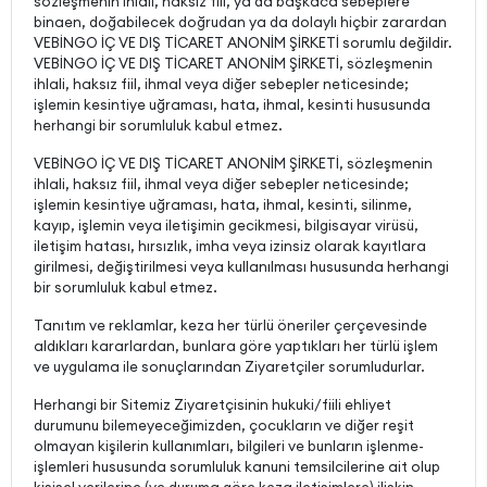
sözleşmenin ihlali, haksız fiil, ya da başkaca sebeplere
binaen, doğabilecek doğrudan ya da dolaylı hiçbir zarardan
VEBİNGO İÇ VE DIŞ TİCARET ANONİM ŞİRKETİ sorumlu değildir.
VEBİNGO İÇ VE DIŞ TİCARET ANONİM ŞİRKETİ, sözleşmenin
ihlali, haksız fiil, ihmal veya diğer sebepler neticesinde;
işlemin kesintiye uğraması, hata, ihmal, kesinti hususunda
herhangi bir sorumluluk kabul etmez.
VEBİNGO İÇ VE DIŞ TİCARET ANONİM ŞİRKETİ, sözleşmenin
ihlali, haksız fiil, ihmal veya diğer sebepler neticesinde;
işlemin kesintiye uğraması, hata, ihmal, kesinti, silinme,
kayıp, işlemin veya iletişimin gecikmesi, bilgisayar virüsü,
iletişim hatası, hırsızlık, imha veya izinsiz olarak kayıtlara
girilmesi, değiştirilmesi veya kullanılması hususunda herhangi
bir sorumluluk kabul etmez.
Tanıtım ve reklamlar, keza her türlü öneriler çerçevesinde
aldıkları kararlardan, bunlara göre yaptıkları her türlü işlem
ve uygulama ile sonuçlarından Ziyaretçiler sorumludurlar.
Herhangi bir Sitemiz Ziyaretçisinin hukuki/fiili ehliyet
durumunu bilemeyeceğimizden, çocukların ve diğer reşit
olmayan kişilerin kullanımları, bilgileri ve bunların işlenme-
işlemleri hususunda sorumluluk kanuni temsilcilerine ait olup