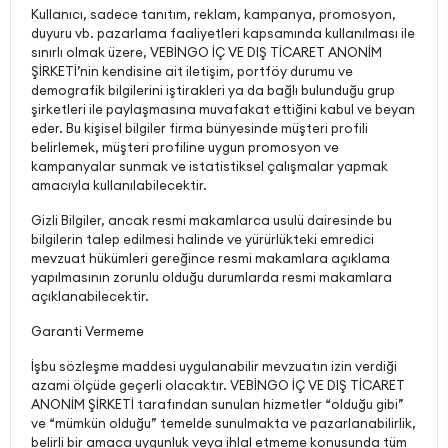
Kullanıcı, sadece tanıtım, reklam, kampanya, promosyon,
duyuru vb. pazarlama faaliyetleri kapsamında kullanılması ile
sınırlı olmak üzere, VEBİNGO İÇ VE DIŞ TİCARET ANONİM
ŞİRKETİ’nin kendisine ait iletişim, portföy durumu ve
demografik bilgilerini iştirakleri ya da bağlı bulunduğu grup
şirketleri ile paylaşmasına muvafakat ettiğini kabul ve beyan
eder. Bu kişisel bilgiler firma bünyesinde müşteri profili
belirlemek, müşteri profiline uygun promosyon ve
kampanyalar sunmak ve istatistiksel çalışmalar yapmak
amacıyla kullanılabilecektir.
Gizli Bilgiler, ancak resmi makamlarca usulü dairesinde bu
bilgilerin talep edilmesi halinde ve yürürlükteki emredici
mevzuat hükümleri gereğince resmi makamlara açıklama
yapılmasının zorunlu olduğu durumlarda resmi makamlara
açıklanabilecektir.
Garanti Vermeme
İşbu sözleşme maddesi uygulanabilir mevzuatın izin verdiği
azami ölçüde geçerli olacaktır. VEBİNGO İÇ VE DIŞ TİCARET
ANONİM ŞİRKETİ tarafından sunulan hizmetler “olduğu gibi”
ve “mümkün olduğu” temelde sunulmakta ve pazarlanabilirlik,
belirli bir amaca uygunluk veya ihlal etmeme konusunda tüm