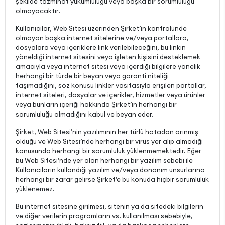
şekilde tazminat yükümlülüğü veya başka bir sorumluluğu
olmayacaktır.
Kullanıcılar, Web Sitesi üzerinden Şirket’in kontrolünde
olmayan başka internet sitelerine ve/veya portallara,
dosyalara veya içeriklere link verilebileceğini, bu linkin
yöneldiği internet sitesini veya işleten kişisini desteklemek
amacıyla veya internet sitesi veya içerdiği bilgilere yönelik
herhangi bir türde bir beyan veya garanti niteliği
taşımadığını, söz konusu linkler vasıtasıyla erişilen portallar,
internet siteleri, dosyalar ve içerikler, hizmetler veya ürünler
veya bunların içeriği hakkında Şirket’in herhangi bir
sorumluluğu olmadığını kabul ve beyan eder.
Şirket, Web Sitesi’nin yazılımının her türlü hatadan arınmış
olduğu ve Web Sitesi’nde herhangi bir virüs yer alıp almadığı
konusunda herhangi bir sorumluluk yüklenmemektedir. Eğer
bu Web Sitesi’nde yer alan herhangi bir yazılım sebebi ile
Kullanıcıların kullandığı yazılım ve/veya donanım unsurlarına
herhangi bir zarar gelirse Şirket’e bu konuda hiçbir sorumluluk
yüklenemez.
Bu internet sitesine girilmesi, sitenin ya da sitedeki bilgilerin
ve diğer verilerin programların vs. kullanılması sebebiyle,