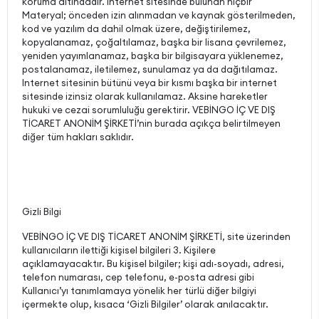
koruma altındadır. Internet sitesinde bulunan hiçbir
Materyal; önceden izin alınmadan ve kaynak gösterilmeden,
kod ve yazılım da dahil olmak üzere, değiştirilemez,
kopyalanamaz, çoğaltılamaz, başka bir lisana çevrilemez,
yeniden yayımlanamaz, başka bir bilgisayara yüklenemez,
postalanamaz, iletilemez, sunulamaz ya da dağıtılamaz.
Internet sitesinin bütünü veya bir kısmı başka bir internet
sitesinde izinsiz olarak kullanılamaz. Aksine hareketler
hukuki ve cezai sorumluluğu gerektirir. VEBİNGO İÇ VE DIŞ
TİCARET ANONİM ŞİRKETİ’nin burada açıkça belirtilmeyen
diğer tüm hakları saklıdır.
Gizli Bilgi
VEBİNGO İÇ VE DIŞ TİCARET ANONİM ŞİRKETİ, site üzerinden
kullanıcıların ilettiği kişisel bilgileri 3. Kişilere
açıklamayacaktır. Bu kişisel bilgiler; kişi adı-soyadı, adresi,
telefon numarası, cep telefonu, e-posta adresi gibi
Kullanıcı’yı tanımlamaya yönelik her türlü diğer bilgiyi
içermekte olup, kısaca ‘Gizli Bilgiler’ olarak anılacaktır.