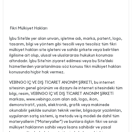
Fikri Mülkiyet Hakları
İşbu Site’de yer alan unvan, işletme adı, marka, patent, logo,
tasarım, bilgi ve yöntem gibi tescilli veya tescilsiz tüm fikri
mülkiyet hakları site işleteni ve sahibi şirkete veya belirtilen
ilgilisine ait olup, ulusal ve uluslararası hukukun koruması
altındadır. İşbu Site’nin ziyaret edilmesi veya bu Site’deki
hizmetlerden yararlanılması söz konusu fikri mülkiyet hakları
konusunda hiçbir hak vermez.
VEBİNGO İÇ VE DIŞ TİCARET ANONİM ŞİRKETİ, bu internet
sitesinin genel görünüm ve dizaynı ile internet sitesindeki tüm
bilgi, resim, VEBİNGO İÇ VE DIŞ TİCARET ANONİM ŞİRKETİ
markası, www.vebingo.com alan adı, logo, ikon,
demonstratif, yazılı, elektronik, grafik veya makinede
okunabilir şekilde sunulan teknik veriler, bilgisayar yazılımları,
uygulanan satış sistemi, iş metodu ve iş modeli de dahil tüm
materyallerin (“Materyaller”) ve bunlara ilişkin fikri ve sınai
mülkiyet haklarının sahibi veya lisans sahibidir ve yasal