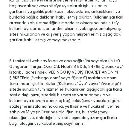
Kullanıcılar, site’yi ve site’de verilen hizmetleri kullanmaya
başlayarak ve/veya site’ye üye olarak işbu kullanım
şartlarını ve gizlilik politikasını okuduklarını, anladıklarını ve
bunlarla bağlı olduklarını kabul etmiş olurlar. Kullanım şartları
arasında kabul etmediğiniz maddeler olması halinde site’yi
kullanmayı derhal sonlandırmalısınız. vebingo.com alışveriş
sitesini kullanan ve alışveriş yapan müşterilerimiz aşağıdaki
şartları kabul etmiş varsayılmaktadır:
Sitemizdeki web sayfaları ve ona bağlı tüm sayfalar (‘site’)
Güngören, Turgut Özal Cd. No:63-65 D:5, 34788 Çekmeköy/
İstanbul adresindeki VEBİNGO İÇ VE DIŞ TİCARET ANONİM
ŞİRKETİ’nin (“vebingo.com” veya “Şirket”) malıdır ve onun
tarafından işletilir. Sizler (‘Kullanıcı’, “Üye” veya “Ziyaretçi”)
sitede sunulan tüm hizmetleri kullanırken aşağıdaki şartlara
tabi olduğunuzu, sitedeki hizmetten yararlanmakla ve
kullanmaya devam etmekle; bağlı olduğunuz yasalara göre
sözleşme imzalama hakkına, yetkisine ve hukuki ehliyetine
sahip ve 18 yaşın üzerinde olduğunuzu, bu sözleşmeyi
okuduğunuzu, anladığınızı ve sözleşmede yazan şartlarla
bağlı olduğunuzu kabul etmiş sayılırsınız.