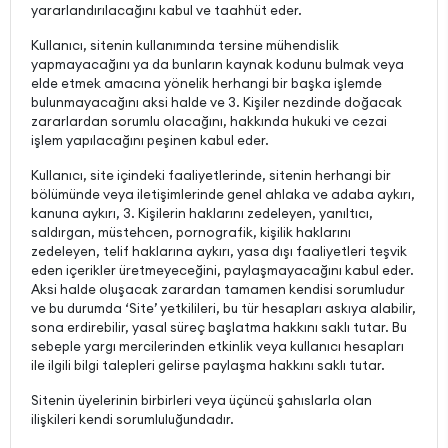
yararlandırılacağını kabul ve taahhüt eder.
Kullanıcı, sitenin kullanımında tersine mühendislik
yapmayacağını ya da bunların kaynak kodunu bulmak veya
elde etmek amacına yönelik herhangi bir başka işlemde
bulunmayacağını aksi halde ve 3. Kişiler nezdinde doğacak
zararlardan sorumlu olacağını, hakkında hukuki ve cezai
işlem yapılacağını peşinen kabul eder.
Kullanıcı, site içindeki faaliyetlerinde, sitenin herhangi bir
bölümünde veya iletişimlerinde genel ahlaka ve adaba aykırı,
kanuna aykırı, 3. Kişilerin haklarını zedeleyen, yanıltıcı,
saldırgan, müstehcen, pornografik, kişilik haklarını
zedeleyen, telif haklarına aykırı, yasa dışı faaliyetleri teşvik
eden içerikler üretmeyeceğini, paylaşmayacağını kabul eder.
Aksi halde oluşacak zarardan tamamen kendisi sorumludur
ve bu durumda ‘Site’ yetkilileri, bu tür hesapları askıya alabilir,
sona erdirebilir, yasal süreç başlatma hakkını saklı tutar. Bu
sebeple yargı mercilerinden etkinlik veya kullanıcı hesapları
ile ilgili bilgi talepleri gelirse paylaşma hakkını saklı tutar.
Sitenin üyelerinin birbirleri veya üçüncü şahıslarla olan
ilişkileri kendi sorumluluğundadır.