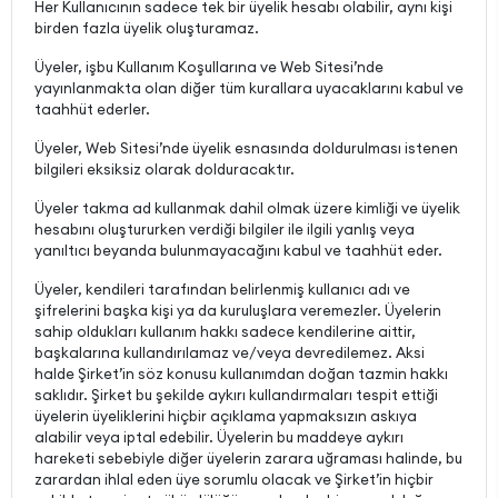
Her Kullanıcının sadece tek bir üyelik hesabı olabilir, aynı kişi
birden fazla üyelik oluşturamaz.
Üyeler, işbu Kullanım Koşullarına ve Web Sitesi’nde
yayınlanmakta olan diğer tüm kurallara uyacaklarını kabul ve
taahhüt ederler.
Üyeler, Web Sitesi’nde üyelik esnasında doldurulması istenen
bilgileri eksiksiz olarak dolduracaktır.
Üyeler takma ad kullanmak dahil olmak üzere kimliği ve üyelik
hesabını oluştururken verdiği bilgiler ile ilgili yanlış veya
yanıltıcı beyanda bulunmayacağını kabul ve taahhüt eder.
Üyeler, kendileri tarafından belirlenmiş kullanıcı adı ve
şifrelerini başka kişi ya da kuruluşlara veremezler. Üyelerin
sahip oldukları kullanım hakkı sadece kendilerine aittir,
başkalarına kullandırılamaz ve/veya devredilemez. Aksi
halde Şirket’in söz konusu kullanımdan doğan tazmin hakkı
saklıdır. Şirket bu şekilde aykırı kullandırmaları tespit ettiği
üyelerin üyeliklerini hiçbir açıklama yapmaksızın askıya
alabilir veya iptal edebilir. Üyelerin bu maddeye aykırı
hareketi sebebiyle diğer üyelerin zarara uğraması halinde, bu
zarardan ihlal eden üye sorumlu olacak ve Şirket’in hiçbir