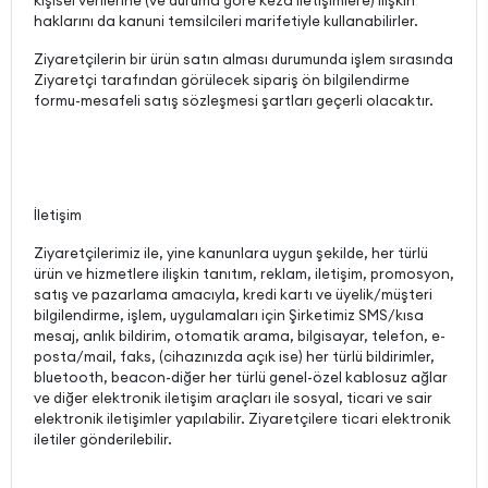
kişisel verilerine (ve duruma göre keza iletişimlere) ilişkin
haklarını da kanuni temsilcileri marifetiyle kullanabilirler.
Ziyaretçilerin bir ürün satın alması durumunda işlem sırasında
Ziyaretçi tarafından görülecek sipariş ön bilgilendirme
formu-mesafeli satış sözleşmesi şartları geçerli olacaktır.
İletişim
Ziyaretçilerimiz ile, yine kanunlara uygun şekilde, her türlü
ürün ve hizmetlere ilişkin tanıtım, reklam, iletişim, promosyon,
satış ve pazarlama amacıyla, kredi kartı ve üyelik/müşteri
bilgilendirme, işlem, uygulamaları için Şirketimiz SMS/kısa
mesaj, anlık bildirim, otomatik arama, bilgisayar, telefon, e-
posta/mail, faks, (cihazınızda açık ise) her türlü bildirimler,
bluetooth, beacon-diğer her türlü genel-özel kablosuz ağlar
ve diğer elektronik iletişim araçları ile sosyal, ticari ve sair
elektronik iletişimler yapılabilir. Ziyaretçilere ticari elektronik
iletiler gönderilebilir.