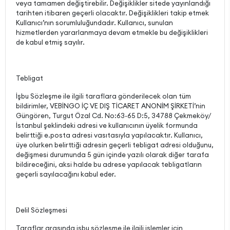
veya tamamen değiştirebilir. Değişiklikler sitede yayınlandığı
tarihten itibaren geçerli olacaktır. Değişiklikleri takip etmek
Kullanıcı’nın sorumluluğundadır. Kullanıcı, sunulan
hizmetlerden yararlanmaya devam etmekle bu değişiklikleri
de kabul etmiş sayılır.
Tebligat
İşbu Sözleşme ile ilgili taraflara gönderilecek olan tüm
bildirimler, VEBİNGO İÇ VE DIŞ TİCARET ANONİM ŞİRKETİ’nin
Güngören, Turgut Özal Cd. No:63-65 D:5, 34788 Çekmeköy/
İstanbul şeklindeki adresi ve kullanıcının üyelik formunda
belirttiği e.posta adresi vasıtasıyla yapılacaktır. Kullanıcı,
üye olurken belirttiği adresin geçerli tebligat adresi olduğunu,
değişmesi durumunda 5 gün içinde yazılı olarak diğer tarafa
bildireceğini, aksi halde bu adrese yapılacak tebligatların
geçerli sayılacağını kabul eder.
Delil Sözleşmesi
Taraflar arasında işbu sözleşme ile ilgili işlemler için