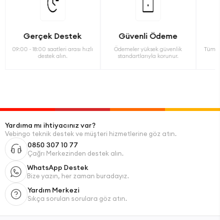
Gerçek Destek
Güvenli Ödeme
09:00 - 18:00 saatleri arası hızlı
Ödemeler yüksek güvenlik
Tüm ü
destek alın.
standartlarıyla korunur.
Yardıma mı ihtiyacınız var?
Vebingo teknik destek ve müşteri hizmetlerine göz atın.
0850 307 10 77
Çağrı Merkezinden destek alın.
WhatsApp Destek
Bize yazın, her zaman buradayız.
Yardım Merkezi
Sıkça sorulan sorulara göz atın.