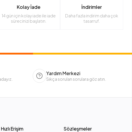
Kolay İade
İndirimler
14 gün için kolay iade ile iade
Daha fazla indirim daha çok
sürecinizi başlatın.
tasarruf.
Yardım Merkezi
adayız.
Sıkça sorulan sorulara göz atın.
Hızlı Erişim
Sözleşmeler