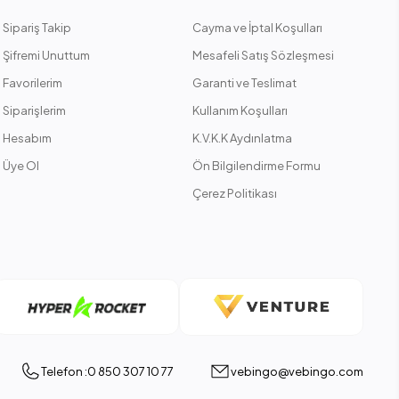
Sipariş Takip
Cayma ve İptal Koşulları
Şifremi Unuttum
Mesafeli Satış Sözleşmesi
Favorilerim
Garanti ve Teslimat
Siparişlerim
Kullanım Koşulları
Hesabım
K.V.K.K Aydınlatma
Üye Ol
Ön Bilgilendirme Formu
Çerez Politikası
Telefon :0 850 307 10 77
vebingo@vebingo.com