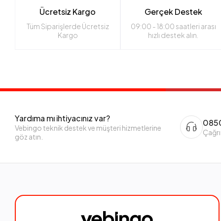
Ücretsiz Kargo
Gerçek Destek
Tüm Siparişlerde Ücretsiz
09:00 - 18:00 saatleri arası
Kargo
hızlı destek alın.
Yardıma mı ihtiyacınız var?
0850
Vebingo teknik destek ve müşteri hizmetlerine
Çağrı
göz atın.