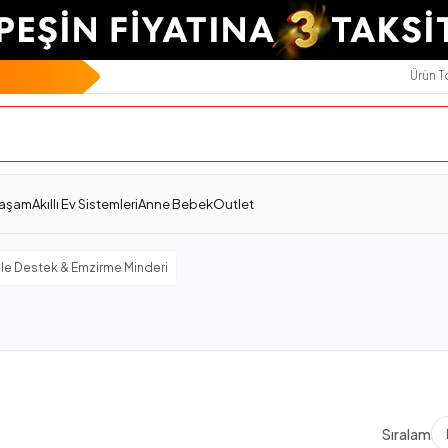
Ürün 
Yaşam
Akıllı Ev Sistemleri
Anne Bebek
Outlet
le Destek & Emzirme Minderi
Sıralama