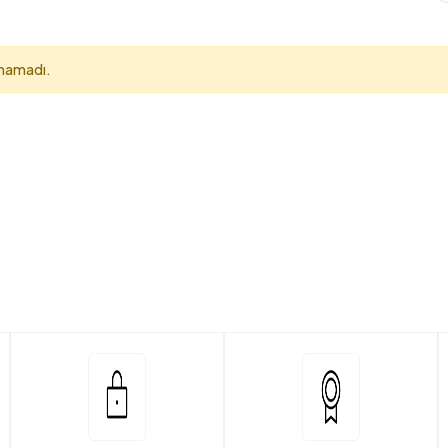
unamadı.