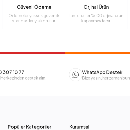
Güvenli Ödeme
Orjinal Ürün
Ödemeler yüksek güvenlik
Tüm ürünler %100 orjinal ürün
standartlarıyla korunur.
kapsamındadır.
 307 10 77
WhatsApp Destek
 Merkezinden destek alın.
Bize yazın, her zaman bur
Popüler Kategoriler
Kurumsal