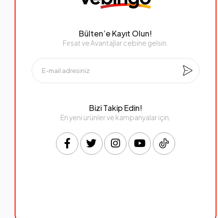
Bülten’e Kayıt Olun!
Fırsat ve Avantajlar cebine gelsin.
Bizi Takip Edin!
En yeni ürünler ve kampanyalar için,