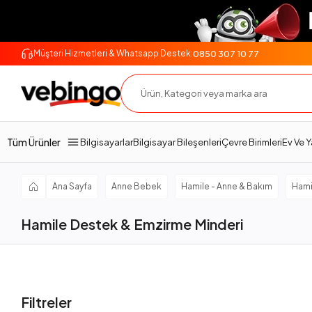
0850 307 10 77
Müşteri Hizmetleri & Whatsapp Destek:
Tüm Ürünler
Bilgisayarlar
Bilgisayar Bileşenleri
Çevre Birimleri
Ev Ve 
Ana Sayfa
Anne Bebek
Hamile - Anne & Bakım
Hami
Hamile Destek & Emzirme Minderi
Filtreler