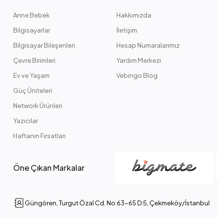
Anne Bebek
Hakkımızda
Bilgisayarlar
İletişim
Bilgisayar Bileşenleri
Hesap Numaralarımız
Çevre Birimleri
Yardım Merkezi
Ev ve Yaşam
Vebingo Blog
Güç Üniteleri
Network Ürünleri
Yazıcılar
Haftanın Fırsatları
Öne Çıkan Markalar
Güngören, Turgut Özal Cd. No:63-65 D:5, Çekmeköy/İstanbul