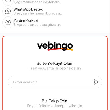
Çağrı Merkezinden destek alın.
WhatsApp Destek
Bize yazın, her zaman buradayız.
Yardım Merkezi
Sıkça sorulan sorulara göz atın.
Bülten’e Kayıt Olun!
Fırsat ve Avantajlar cebine gelsin.
Bizi Takip Edin!
En yeni ürünler ve kampanyalar için,