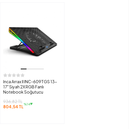
Inca Arrax II INC-609TGS 13-
17" Siyah 2X RGB Fanlı
Notebook Soğutucu
936,82 TL
%14
804,54 TL