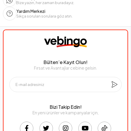
Bize yazın, her zaman buradayız.
Yardım Merkezi
Sıkça sorulan sorulara göz atın.
Bülten’e Kayıt Olun!
Fırsat ve Avantajlar cebine gelsin.
Bizi Takip Edin!
En yeni ürünler ve kampanyalar için,