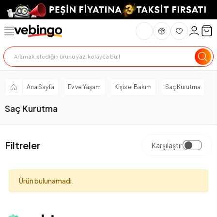
Ana Sayfa
Ev ve Yaşam
Kişisel Bakım
Saç Kurutma
Saç Kurutma
Filtreler
Karşılaştır
Ürün bulunamadı.