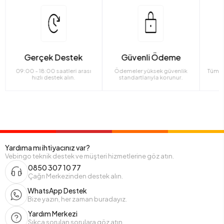
Gerçek Destek
Güvenli Ödeme
09:00 - 18:00 saatleri arası
Ödemeler yüksek güvenlik
Tüm ü
hızlı destek alın.
standartlarıyla korunur.
Yardıma mı ihtiyacınız var?
Vebingo teknik destek ve müşteri hizmetlerine göz atın.
0850 307 10 77
Çağrı Merkezinden destek alın.
WhatsApp Destek
Bize yazın, her zaman buradayız.
Yardım Merkezi
Sıkça sorulan sorulara göz atın.