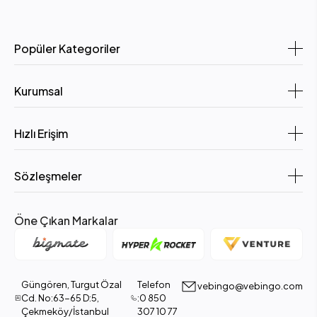
Popüler Kategoriler
Kurumsal
Hızlı Erişim
Sözleşmeler
Öne Çıkan Markalar
Güngören, Turgut Özal
Telefon
vebingo@vebingo.com
Cd. No:63-65 D:5,
:0 850
Çekmeköy/İstanbul
307 10 77