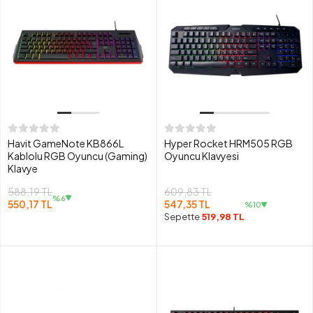
Havit GameNote KB866L
Hyper Rocket HRM505 RGB
Kablolu RGB Oyuncu (Gaming)
Oyuncu Klavyesi
Klavye
588,19 TL
609,83 TL
%6
550,17 TL
547,35 TL
%10
Sepette
519,98 TL