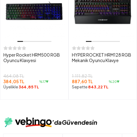
Hyper Rocket HRM500 RGB
HYPER ROCKET HRM128 RGB
Oyuncu Klavyesi
Mekanik Oyuncu Klavye
464,08 TL
1.111,82 TL
384,05 TL
887,60 TL
%17
%20
Üyelikle
364,85 TL
Sepette
843,22 TL
’da
Güvendesin