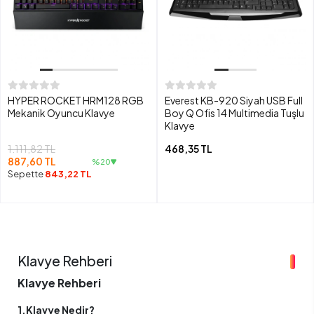
HYPER ROCKET HRM128 RGB
Everest KB-920 Siyah USB Full
Mekanik Oyuncu Klavye
Boy Q Ofis 14 Multimedia Tuşlu
Klavye
1.111,82 TL
468,35 TL
887,60 TL
%20
Sepette
843,22 TL
Klavye Rehberi
Klavye Rehberi
1.Klavye Nedir?