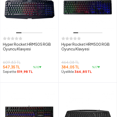
Hyper Rocket HRM505 RGB
Hyper Rocket HRM500 RGB
Oyuncu Klavyesi
Oyuncu Klavyesi
609,83 TL
464,08 TL
547,35 TL
384,05 TL
%10
%17
Sepette
519,98 TL
Üyelikle
364,85 TL