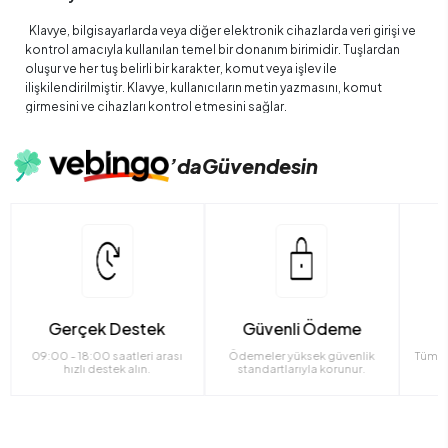
Klavye, bilgisayarlarda veya diğer elektronik cihazlarda veri girişi ve
kontrol amacıyla kullanılan temel bir donanım birimidir. Tuşlardan
oluşur ve her tuş belirli bir karakter, komut veya işlev ile
ilişkilendirilmiştir. Klavye, kullanıcıların metin yazmasını, komut
girmesini ve cihazları kontrol etmesini sağlar.
2.Klavyenin Temel Özellikleri
’da
Güvendesin
Tuş Düzeni: Türkçe Q, Türkçe F veya İngilizce Q gibi farklı
dizilimler vardır.
Bağlantı Tipi: Kablolu (USB) veya kablosuz (Bluetooth, RF)
bağlantı sağlar.
Tuş Mekanizması: Membran veya mekanik olarak farklı tepki
ve dayanıklılık sunar.
Gerçek Destek
Güvenli Ödeme
Ekstra Fonksiyonlar: Multimedya tuşları, makro tuşları ve RGB
09:00 - 18:00 saatleri arası
Ödemeler yüksek güvenlik
Tüm ü
aydınlatma gibi özellikler, kullanım kolaylığı ve oyun deneyimi
hızlı destek alın.
standartlarıyla korunur.
sağlar.
3.Klavyenin Önemi