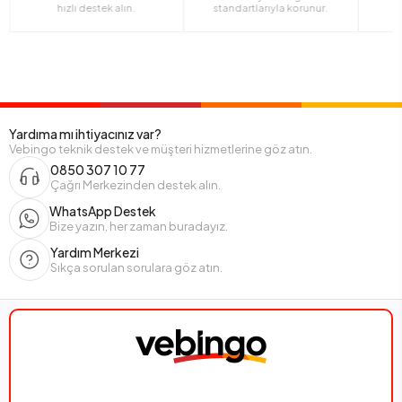
hızlı destek alın.
standartlarıyla korunur.
0–2 Yaş | Eğitici Oyunlarla Keşif Zamanı
Bu yaş grubunda çocukların dünyaya bakışı, duyular aracılığıyla
öğrenme temelindedir. Onlara verilen oyuncaklar; dokunsal
farkındalık, işitsel algı, renk ve şekil tanıma gibi temel becerilerin
gelişimini doğrudan etkiler.
Yardıma mı ihtiyacınız var?
Aktivite 1: Dokunma ve Hissi Keşfet
Vebingo teknik destek ve müşteri hizmetlerine göz atın.
0850 307 10 77
Amaç: Çocuğun dokunsal farkındalığını ve dikkat becerisini
Çağrı Merkezinden destek alın.
geliştirmek.
Bu yaş için farklı doku ve seslerden oluşan oyuncaklarla basit
WhatsApp Destek
dokunma-hissetme oyunları oluşturmamız gerekiyor.
Bize yazın, her zaman buradayız.
Yardım Merkezi
Oyun Akışı:
Sıkça sorulan sorulara göz atın.
Çeşitli yüzeylere sahip oyuncakları yere veya bir örtü üzerine
dizin.
Çocuğa tek tek oyuncakları tanıtın ve “yumuşak”, “sert”,
“sesli” gibi nitelikleri birlikte söyleyin.
Oyuncakları dokunarak eşleştirme aktivitesi yapın: “Küçük
top mu büyük top mu daha sert?” gibi sorular yöneltin.