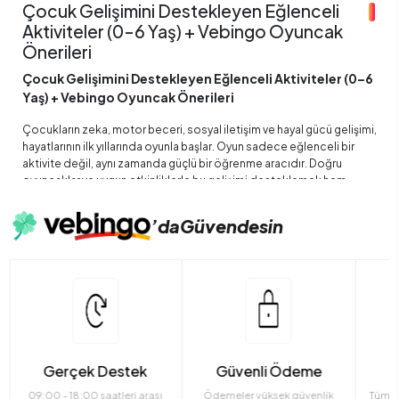
Çocuk Gelişimini Destekleyen Eğlenceli
Aktiviteler (0–6 Yaş) + Vebingo Oyuncak
Önerileri
Çocuk Gelişimini Destekleyen Eğlenceli Aktiviteler (0–6
Yaş) + Vebingo Oyuncak Önerileri
Çocukların zeka, motor beceri, sosyal iletişim ve hayal gücü gelişimi,
hayatlarının ilk yıllarında oyunla başlar. Oyun sadece eğlenceli bir
aktivite değil, aynı zamanda güçlü bir öğrenme aracıdır. Doğru
oyuncaklar ve uygun etkinliklerle bu gelişimi desteklemek hem
ebeveynler hem de çocuklar için keyifli bir deneyim olur.
’da
Güvendesin
Bu yazıda;
0–2 yaş grubu için eğitici aktiviteler,
3–6 yaş grubu için serbest oyun aktiviteleri
sunacağım ve her etkinliğe
vebingo.com
’da satılan oyuncak
önerileri ekleyeceğim.
Tüm öneriler, çocukların genel gelişim ihtiyaçlarına
Gerçek Destek
Güvenli Ödeme
göre hazırlanmıştır.
09:00 - 18:00 saatleri arası
Ödemeler yüksek güvenlik
Tüm ü