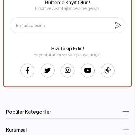
Bülten’e Kayıt Olun!
Fırsat ve Avantajlar cebine gelsin.
Vebingo
Oyuncak Önerileri:
Let’s Be Child Halka Kule (Eğitici Renkli Halkalar)
– Renkleri ve
farklı yüzey hissini tanımaya yardımcı olur.
Let’s Be Child Eğitici İlk Tabletim
– Sesli ve dokunsal
etkileşimler sunarak öğrenmeyi eğlenceli hâle getirir.
Bizi Takip Edin!
Bu oyuncaklar, çocuğun merak duygusunu tetikler ve duyular
En yeni ürünler ve kampanyalar için,
arasında bağlantı kurmasını kolaylaştırır.
Aktivite 2: Renk ve Şekil Dünyasını Tanıyalım
Amaç: Temel renk ve şekil kavramlarını öğretmek.
0–2 yaş arası çocuklar renkleri ve şekilleri tanımaya başlar. Bu
aktiviteyi ilginç hâle getirmek için renkleri eşleştirme ve şekilleri
sınıflandırma oyunları kullanabiliriz.
Popüler Kategoriler
Oyun Akışı:
Renkli halkaları yere koyun ve çocuğa “kırmızı mı sarı mı?” diye
Kurumsal
sorun.