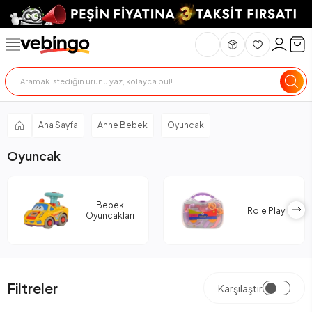
Ana Sayfa
Anne Bebek
Oyuncak
Oyuncak
Bebek
Role Play
Oyuncakları
Filtreler
Karşılaştır