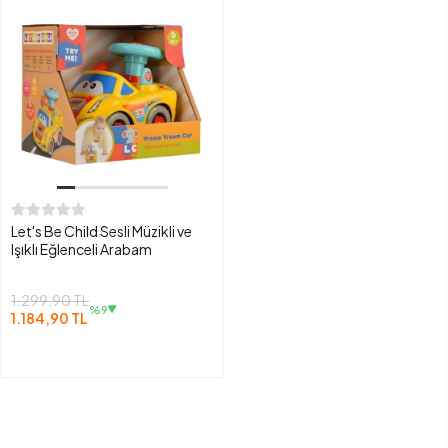
Let's Be Child Sesli Müzikli ve
Işıklı Eğlenceli Arabam
1.299,90 TL
%9
1.184,90 TL