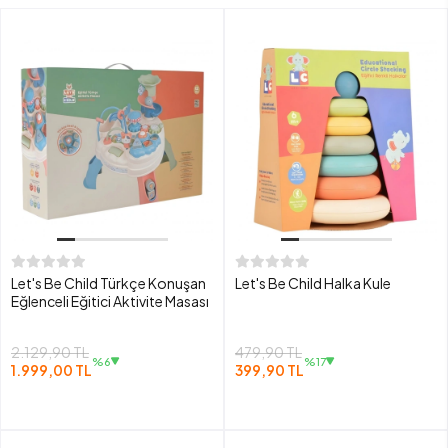
Let's Be Child Türkçe Konuşan
Let's Be Child Halka Kule
Eğlenceli Eğitici Aktivite Masası
2.129,90 TL
479,90 TL
%6
%17
1.999,00 TL
399,90 TL