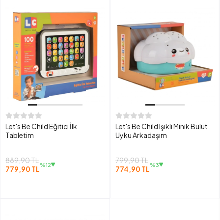
Let's Be Child Eğitici İlk
Let's Be Child Işıklı Minik Bulut
Tabletim
Uyku Arkadaşım
889,90 TL
799,90 TL
%12
%3
779,90 TL
774,90 TL