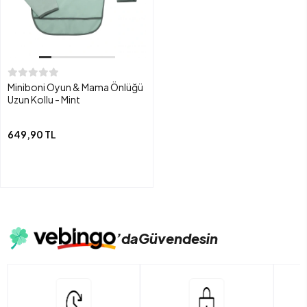
Miniboni Oyun & Mama Önlüğü
Uzun Kollu - Mint
649,90 TL
’da
Güvendesin