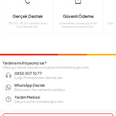
Gerçek Destek
Güvenli Ödeme
09:00 - 18:00 saatleri arası
Ödemeler yüksek güvenlik
Tüm ü
hızlı destek alın.
standartlarıyla korunur.
Yardıma mı ihtiyacınız var?
Vebingo teknik destek ve müşteri hizmetlerine göz atın.
0850 307 10 77
Çağrı Merkezinden destek alın.
WhatsApp Destek
Bize yazın, her zaman buradayız.
Yardım Merkezi
Sıkça sorulan sorulara göz atın.