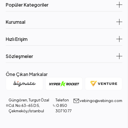
Popüler Kategoriler
Kurumsal
Hızlı Erişim
Sözleşmeler
Öne Çıkan Markalar
Güngören, Turgut Özal
Telefon
vebingo@vebingo.com
Cd. No:63-65 D:5,
:0 850
Çekmeköy/İstanbul
307 10 77