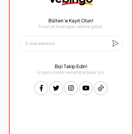
Bülten’e Kayıt Olun!
Fırsat ve Avantajlar cebine gelsin.
Bizi Takip Edin!
En yeni ürünler ve kampanyalar için,