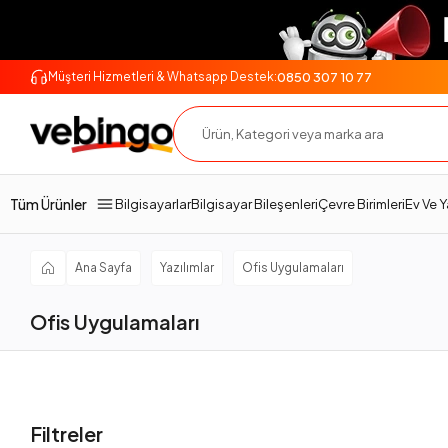
0850 307 10 77
Müşteri Hizmetleri & Whatsapp Destek:
Tüm Ürünler
Bilgisayarlar
Bilgisayar Bileşenleri
Çevre Birimleri
Ev Ve 
Ana Sayfa
Yazılımlar
Ofis Uygulamaları
Ofis Uygulamaları
Filtreler