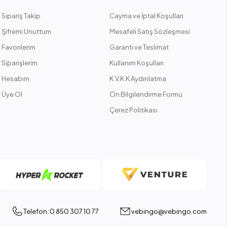
Sipariş Takip
Cayma ve İptal Koşulları
Şifremi Unuttum
Mesafeli Satış Sözleşmesi
Favorilerim
Garanti ve Teslimat
Siparişlerim
Kullanım Koşulları
Hesabım
K.V.K.K Aydınlatma
Üye Ol
Ön Bilgilendirme Formu
Çerez Politikası
Telefon :0 850 307 10 77
vebingo@vebingo.com