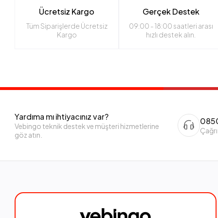
Ücretsiz Kargo
Gerçek Destek
Tüm Siparişlerde Ücretsiz
09:00 - 18:00 saatleri arası
Kargo
hızlı destek alın.
Yardıma mı ihtiyacınız var?
0850
Vebingo teknik destek ve müşteri hizmetlerine
Çağrı
göz atın.