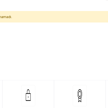
unamadı.