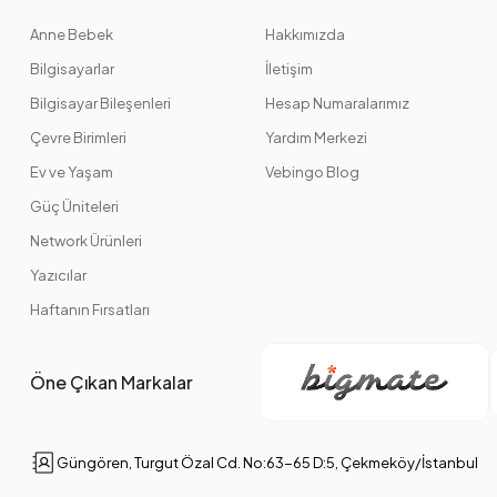
Anne Bebek
Hakkımızda
Bilgisayarlar
İletişim
Bilgisayar Bileşenleri
Hesap Numaralarımız
Çevre Birimleri
Yardım Merkezi
Ev ve Yaşam
Vebingo Blog
Güç Üniteleri
Network Ürünleri
Yazıcılar
Haftanın Fırsatları
Öne Çıkan Markalar
Güngören, Turgut Özal Cd. No:63-65 D:5, Çekmeköy/İstanbul