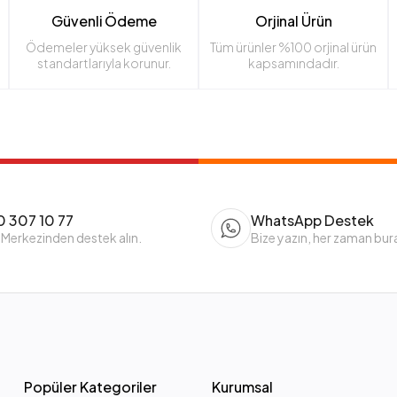
Güvenli Ödeme
Orjinal Ürün
Ödemeler yüksek güvenlik
Tüm ürünler %100 orjinal ürün
standartlarıyla korunur.
kapsamındadır.
 307 10 77
WhatsApp Destek
 Merkezinden destek alın.
Bize yazın, her zaman bur
Popüler Kategoriler
Kurumsal