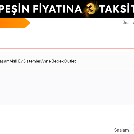
Ürün 
Yaşam
Akıllı Ev Sistemleri
Anne Bebek
Outlet
Sıralama