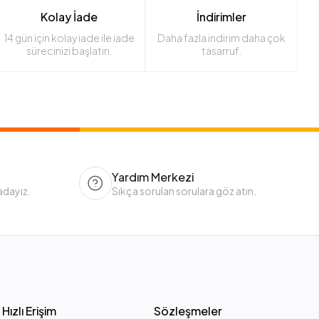
Kolay İade
İndirimler
14 gün için kolay iade ile iade
Daha fazla indirim daha çok
sürecinizi başlatın.
tasarruf.
Yardım Merkezi
adayız.
Sıkça sorulan sorulara göz atın.
Hızlı Erişim
Sözleşmeler