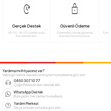
Gerçek Destek
Güvenli Ödeme
09:00 - 18:00 saatleri arası
Ödemeler yüksek güvenlik
Tüm ü
hızlı destek alın.
standartlarıyla korunur.
Yardıma mı ihtiyacınız var?
Vebingo teknik destek ve müşteri hizmetlerine göz atın.
0850 307 10 77
Çağrı Merkezinden destek alın.
WhatsApp Destek
Bize yazın, her zaman buradayız.
Yardım Merkezi
Sıkça sorulan sorulara göz atın.