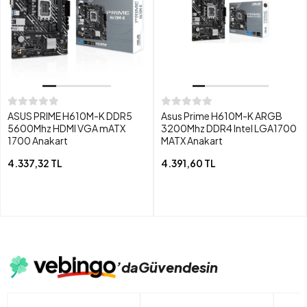
ASUS PRIME H610M-K DDR5
Asus Prime H610M-K ARGB
5600Mhz HDMI VGA mATX
3200Mhz DDR4 Intel LGA1700
1700 Anakart
MATX Anakart
4.337,32 TL
4.391,60 TL
’da
Güvendesin