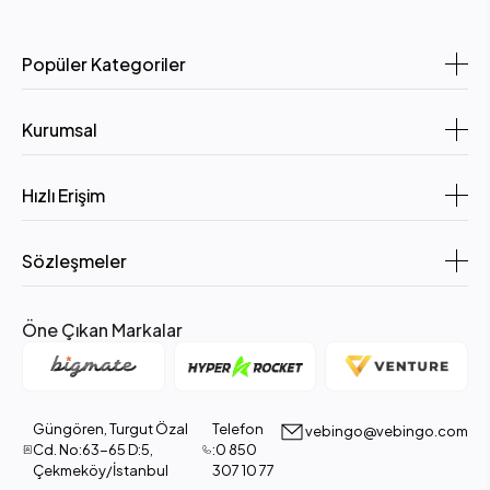
Popüler Kategoriler
Kurumsal
Hızlı Erişim
Sözleşmeler
Öne Çıkan Markalar
Güngören, Turgut Özal
Telefon
vebingo@vebingo.com
Cd. No:63-65 D:5,
:0 850
Çekmeköy/İstanbul
307 10 77