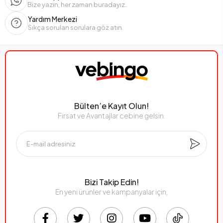
Bize yazın, her zaman buradayız.
Yardım Merkezi
Sıkça sorulan sorulara göz atın.
Bülten’e Kayıt Olun!
Fırsat ve Avantajlar cebine gelsin.
Bizi Takip Edin!
En yeni ürünler ve kampanyalar için,