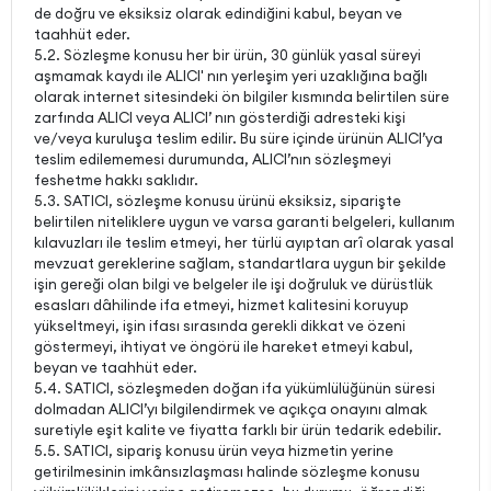
de doğru ve eksiksiz olarak edindiğini kabul, beyan ve
taahhüt eder.
5.2. Sözleşme konusu her bir ürün, 30 günlük yasal süreyi
aşmamak kaydı ile ALICI' nın yerleşim yeri uzaklığına bağlı
olarak internet sitesindeki ön bilgiler kısmında belirtilen süre
zarfında ALICI veya ALICI’ nın gösterdiği adresteki kişi
ve/veya kuruluşa teslim edilir. Bu süre içinde ürünün ALICI’ya
teslim edilememesi durumunda, ALICI’nın sözleşmeyi
feshetme hakkı saklıdır.
5.3. SATICI, sözleşme konusu ürünü eksiksiz, siparişte
belirtilen niteliklere uygun ve varsa garanti belgeleri, kullanım
kılavuzları ile teslim etmeyi, her türlü ayıptan arî olarak yasal
mevzuat gereklerine sağlam, standartlara uygun bir şekilde
işin gereği olan bilgi ve belgeler ile işi doğruluk ve dürüstlük
esasları dâhilinde ifa etmeyi, hizmet kalitesini koruyup
yükseltmeyi, işin ifası sırasında gerekli dikkat ve özeni
göstermeyi, ihtiyat ve öngörü ile hareket etmeyi kabul,
beyan ve taahhüt eder.
5.4. SATICI, sözleşmeden doğan ifa yükümlülüğünün süresi
dolmadan ALICI’yı bilgilendirmek ve açıkça onayını almak
suretiyle eşit kalite ve fiyatta farklı bir ürün tedarik edebilir.
5.5. SATICI, sipariş konusu ürün veya hizmetin yerine
getirilmesinin imkânsızlaşması halinde sözleşme konusu