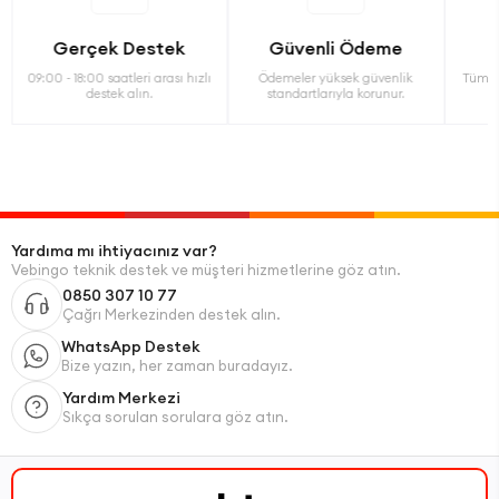
Gerçek Destek
Güvenli Ödeme
09:00 - 18:00 saatleri arası hızlı
Ödemeler yüksek güvenlik
Tüm ü
destek alın.
standartlarıyla korunur.
Yardıma mı ihtiyacınız var?
Vebingo teknik destek ve müşteri hizmetlerine göz atın.
0850 307 10 77
Çağrı Merkezinden destek alın.
WhatsApp Destek
Bize yazın, her zaman buradayız.
Yardım Merkezi
Sıkça sorulan sorulara göz atın.