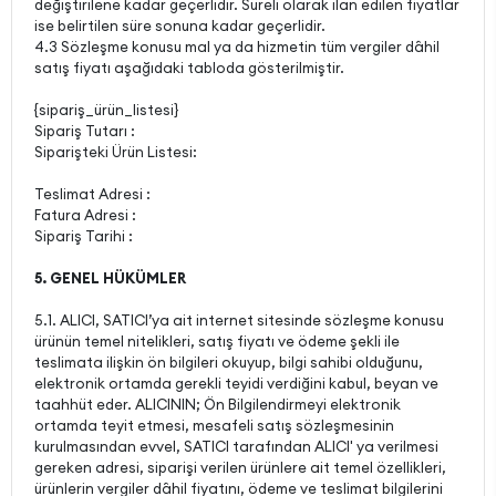
değiştirilene kadar geçerlidir. Süreli olarak ilan edilen fiyatlar
ise belirtilen süre sonuna kadar geçerlidir.
4.3 Sözleşme konusu mal ya da hizmetin tüm vergiler dâhil
satış fiyatı aşağıdaki tabloda gösterilmiştir.
{sipariş_ürün_listesi}
Sipariş Tutarı :
Siparişteki Ürün Listesi:
Teslimat Adresi :
Fatura Adresi :
Sipariş Tarihi :
5. GENEL HÜKÜMLER
5.1. ALICI, SATICI’ya ait internet sitesinde sözleşme konusu
ürünün temel nitelikleri, satış fiyatı ve ödeme şekli ile
teslimata ilişkin ön bilgileri okuyup, bilgi sahibi olduğunu,
elektronik ortamda gerekli teyidi verdiğini kabul, beyan ve
taahhüt eder. ALICININ; Ön Bilgilendirmeyi elektronik
ortamda teyit etmesi, mesafeli satış sözleşmesinin
kurulmasından evvel, SATICI tarafından ALICI' ya verilmesi
gereken adresi, siparişi verilen ürünlere ait temel özellikleri,
ürünlerin vergiler dâhil fiyatını, ödeme ve teslimat bilgilerini