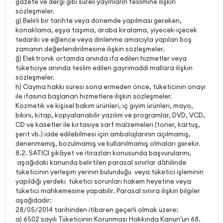
gazete ve dergi gibi süreli yayınların teslimine ilişkin
sözleşmeler.
g) Belirli bir tarihte veya dönemde yapılması gereken,
konaklama, eşya taşıma, araba kiralama, yiyecek-içecek
tedariki ve eğlence veya dinlenme amacıyla yapılan boş
zamanın değerlendirilmesine ilişkin sözleşmeler.
ğ) Elektronik ortamda anında ifa edilen hizmetler veya
tüketiciye anında teslim edilen gayrimaddi mallara ilişkin
sözleşmeler.
h) Cayma hakkı süresi sona ermeden önce, tüketicinin onayı
ile ifasına başlanan hizmetlere ilişkin sözleşmeler.
Kozmetik ve kişisel bakım ürünleri, iç giyim ürünleri, mayo,
bikini, kitap, kopyalanabilir yazılım ve programlar, DVD, VCD,
CD ve kasetler ile kırtasiye sarf malzemeleri (toner, kartuş,
şerit vb.) iade edilebilmesi için ambalajlarının açılmamış,
denenmemiş, bozulmamış ve kullanılmamış olmaları gerekir.
8.2. SATICI şikâyet ve itirazları konusunda başvurularını,
aşağıdaki kanunda belirtilen parasal sınırlar dâhilinde
tüketicinin yerleşim yerinin bulunduğu veya tüketici işleminin
yapıldığı yerdeki tüketici sorunları hakem heyetine veya
tüketici mahkemesine yapabilir. Parasal sınıra ilişkin bilgiler
aşağıdadır:
28/05/2014 tarihinden itibaren geçerli olmak üzere:
a) 6502 sayılı Tüketicinin Korunması Hakkında Kanun’un 68.