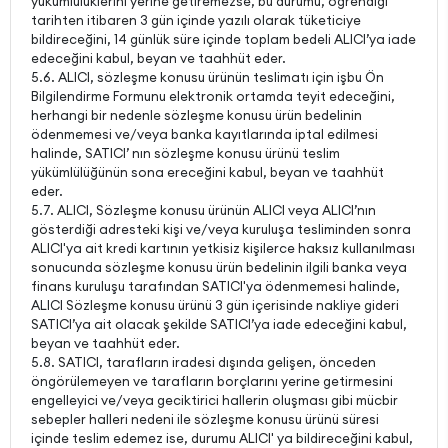
yükümlülüklerini yerine getiremezse, bu durumu, öğrendiği
tarihten itibaren 3 gün içinde yazılı olarak tüketiciye
bildireceğini, 14 günlük süre içinde toplam bedeli ALICI’ya iade
edeceğini kabul, beyan ve taahhüt eder.
5.6. ALICI, sözleşme konusu ürünün teslimatı için işbu Ön
Bilgilendirme Formunu elektronik ortamda teyit edeceğini,
herhangi bir nedenle sözleşme konusu ürün bedelinin
ödenmemesi ve/veya banka kayıtlarında iptal edilmesi
halinde, SATICI’ nın sözleşme konusu ürünü teslim
yükümlülüğünün sona ereceğini kabul, beyan ve taahhüt
eder.
5.7. ALICI, Sözleşme konusu ürünün ALICI veya ALICI’nın
gösterdiği adresteki kişi ve/veya kuruluşa tesliminden sonra
ALICI'ya ait kredi kartının yetkisiz kişilerce haksız kullanılması
sonucunda sözleşme konusu ürün bedelinin ilgili banka veya
finans kuruluşu tarafından SATICI'ya ödenmemesi halinde,
ALICI Sözleşme konusu ürünü 3 gün içerisinde nakliye gideri
SATICI’ya ait olacak şekilde SATICI’ya iade edeceğini kabul,
beyan ve taahhüt eder.
5.8. SATICI, tarafların iradesi dışında gelişen, önceden
öngörülemeyen ve tarafların borçlarını yerine getirmesini
engelleyici ve/veya geciktirici hallerin oluşması gibi mücbir
sebepler halleri nedeni ile sözleşme konusu ürünü süresi
içinde teslim edemez ise, durumu ALICI' ya bildireceğini kabul,