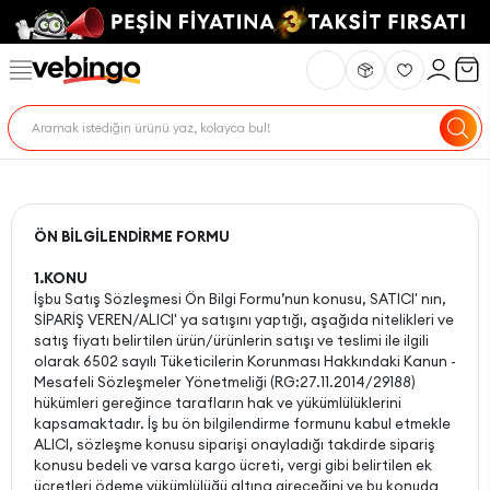
ÖN BİLGİLENDİRME FORMU
1.KONU
İşbu Satış Sözleşmesi Ön Bilgi Formu’nun konusu, SATICI' nın,
SİPARİŞ VEREN/ALICI' ya satışını yaptığı, aşağıda nitelikleri ve
satış fiyatı belirtilen ürün/ürünlerin satışı ve teslimi ile ilgili
olarak 6502 sayılı Tüketicilerin Korunması Hakkındaki Kanun -
Mesafeli Sözleşmeler Yönetmeliği (RG:27.11.2014/29188)
hükümleri gereğince tarafların hak ve yükümlülüklerini
kapsamaktadır. İş bu ön bilgilendirme formunu kabul etmekle
ALICI, sözleşme konusu siparişi onayladığı takdirde sipariş
konusu bedeli ve varsa kargo ücreti, vergi gibi belirtilen ek
ücretleri ödeme yükümlülüğü altına gireceğini ve bu konuda