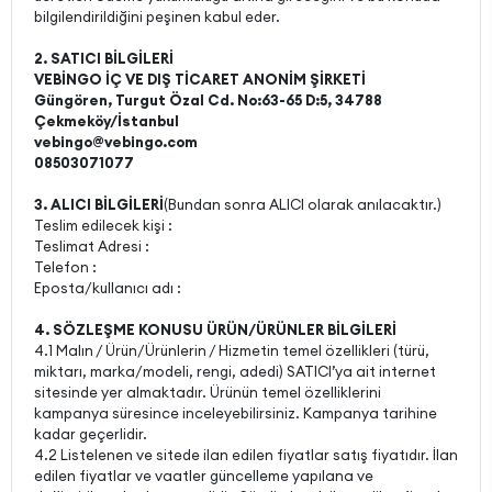
bilgilendirildiğini peşinen kabul eder.
2. SATICI BİLGİLERİ
VEBİNGO İÇ VE DIŞ TİCARET ANONİM ŞİRKETİ
Güngören, Turgut Özal Cd. No:63-65 D:5, 34788
Çekmeköy/İstanbul
vebingo@vebingo.com
08503071077
3. ALICI BİLGİLERİ
(Bundan sonra ALICI olarak anılacaktır.)
Teslim edilecek kişi :
Teslimat Adresi :
Telefon :
Eposta/kullanıcı adı :
4. SÖZLEŞME KONUSU ÜRÜN/ÜRÜNLER BİLGİLERİ
4.1 Malın / Ürün/Ürünlerin / Hizmetin temel özellikleri (türü,
miktarı, marka/modeli, rengi, adedi) SATICI’ya ait internet
sitesinde yer almaktadır. Ürünün temel özelliklerini
kampanya süresince inceleyebilirsiniz. Kampanya tarihine
kadar geçerlidir.
4.2 Listelenen ve sitede ilan edilen fiyatlar satış fiyatıdır. İlan
edilen fiyatlar ve vaatler güncelleme yapılana ve