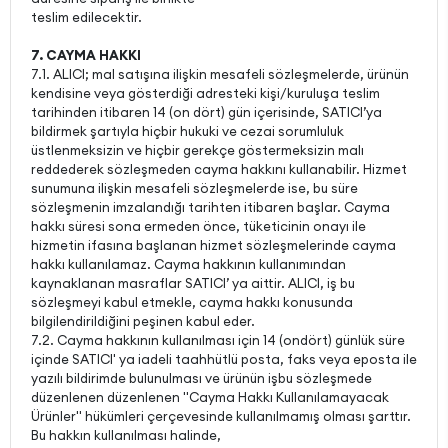
teslim edilecektir.
7. CAYMA HAKKI
7.1. ALICI; mal satışına ilişkin mesafeli sözleşmelerde, ürünün
kendisine veya gösterdiği adresteki kişi/kuruluşa teslim
tarihinden itibaren 14 (on dört) gün içerisinde, SATICI’ya
bildirmek şartıyla hiçbir hukuki ve cezai sorumluluk
üstlenmeksizin ve hiçbir gerekçe göstermeksizin malı
reddederek sözleşmeden cayma hakkını kullanabilir. Hizmet
sunumuna ilişkin mesafeli sözleşmelerde ise, bu süre
sözleşmenin imzalandığı tarihten itibaren başlar. Cayma
hakkı süresi sona ermeden önce, tüketicinin onayı ile
hizmetin ifasına başlanan hizmet sözleşmelerinde cayma
hakkı kullanılamaz. Cayma hakkının kullanımından
kaynaklanan masraflar SATICI’ ya aittir. ALICI, iş bu
sözleşmeyi kabul etmekle, cayma hakkı konusunda
bilgilendirildiğini peşinen kabul eder.
7.2. Cayma hakkının kullanılması için 14 (ondört) günlük süre
içinde SATICI' ya iadeli taahhütlü posta, faks veya eposta ile
yazılı bildirimde bulunulması ve ürünün işbu sözleşmede
düzenlenen düzenlenen "Cayma Hakkı Kullanılamayacak
Ürünler" hükümleri çerçevesinde kullanılmamış olması şarttır.
Bu hakkın kullanılması halinde,