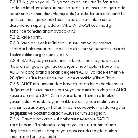
7.2.1 3. kişiye veya ALICI’ ya teslim edilen ürünün faturası,
(İade edilmek istenen ürünün faturası kurumsal ise, geri iade
ederken kurumun düzenlemiş olduğu iade faturası ile birlikte
gönderilmesi gerekmektedir. Faturası kurumlar adına
düzenlenen sipariş iadeleri İADE FATURASI kesilmediği
takdirde tamamlanamayacaktır.)
7.2.2. İade formu,
7.2.3. İade edilecek ürünlerin kutusu, ambalajı, varsa
standart aksesuarları ile birlikte eksiksiz ve hasarsız olarak
teslim edilmesi gerekmektedir.
7.2.4. SATICI, cayma bildiriminin kendisine ulaşmasından
itibaren en geç 10 günlük süre içerisinde toplam bedeli ve
ALICI’ yı borç altına sokan belgeleri ALICI’ ya iade etmek ve
20 günlük süre içerisinde malı iade almakla yükümlüdür.
7.2.5. ALICI’ nın kusurundan kaynaklanan bir nedenle malın
değerinde bir azalma olursa veya iade imkânsızlaşırsa ALICI
kusuru oranında SATICI’ nın zararlarını tazmin etmekle
yükümlüdür. Ancak cayma hakkı süresi içinde malın veya
ürünün usulüne uygun kullanılmasın sebebiyle meydana gelen
değişiklik ve bozulmalardan ALICI sorumlu değildir.
7.2.6. Cayma hakkının kullanılması nedeniyle SATICI
tarafından düzenlenen kampanya limit tutarının altına
düşülmesi halinde kampanya kapsamında faydalanılan
indirim miktarı iptal edilir.