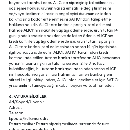
beyan ve taahhüt eder. ALICI da siparişin iptal edilmesini,
sözleşme konusu ürünün varsa emsali ile değiştirilmesini
ve/veya teslimat süresinin engelleyici durumun ortadan
kalkmasına kadar ertelenmesini SATICI’ dan talep etme
hakkına haizdir. ALICI tarafından siparişin iptal edilmesi
halinde ALICI’ nın nakit ile yaptığı ödemelerde, ürün tutarı 14
gün içinde kendisine nakden ve defaten ödenir. ALICI’ nın
kredi kartı ile yaptığı ödemelerde ise, ürün tutarı, siparişin
ALICI tarafından iptal edilmesinden sonra 14 gün içerisinde
ilgili bankaya iade edilir. ALICI, SATICI tarafından kredi
kartına iade edilen tutarın banka tarafından ALICI hesabına
yansıtılmasına ilişkin ortalama sürecin 2 ile 3 haftayı
bulabileceğini, bu tutarın bankaya iadesinden sonra ALICI’
nın hesaplarına yansıması halinin tamamen banka işlem
süreci ile ilgili olduğundan, ALICI, olası gecikmeler için SATICI’
yı sorumlu tutamayacağını kabul, beyan ve taahhüt eder.
6. FATURA BİLGİLERİ
Ad/Soyad/Unvan :
Adres :
Telefon :
Eposta/kullanıcı adı :
Fatura teslim : Fatura sipariş teslimatı sırasında fatura
adresine sipariş ile birlikte