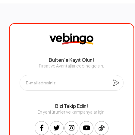
Bülten’e Kayıt Olun!
Fırsat ve Avantajlar cebine gelsin.
Bizi Takip Edin!
En yeni ürünler ve kampanyalar için,