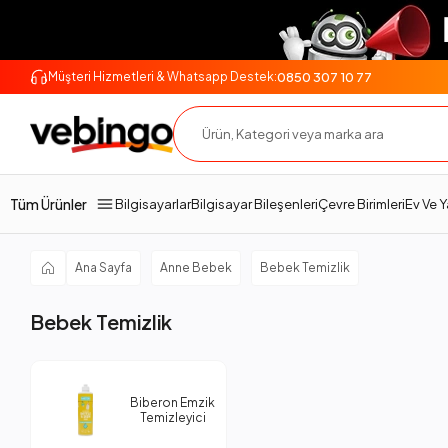
0850 307 10 77
Müşteri Hizmetleri & Whatsapp Destek:
Tüm Ürünler
Bilgisayarlar
Bilgisayar Bileşenleri
Çevre Birimleri
Ev Ve 
Ana Sayfa
Anne Bebek
Bebek Temizlik
Bebek Temizlik
Biberon Emzik
Temizleyici