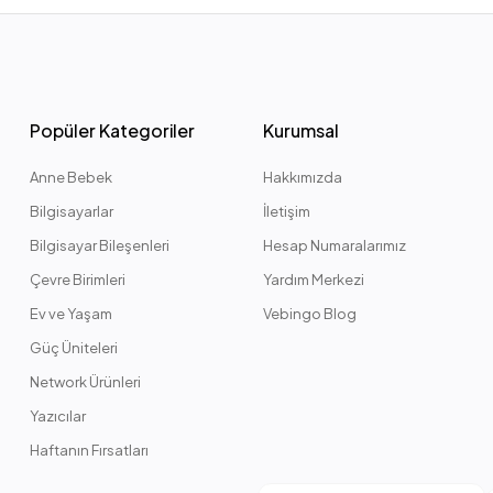
Popüler Kategoriler
Kurumsal
Anne Bebek
Hakkımızda
Bilgisayarlar
İletişim
Bilgisayar Bileşenleri
Hesap Numaralarımız
Çevre Birimleri
Yardım Merkezi
Ev ve Yaşam
Vebingo Blog
Güç Üniteleri
Network Ürünleri
Yazıcılar
Haftanın Fırsatları