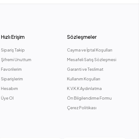
Hızlı Erişim
Sözleşmeler
Sipariş Takip
Cayma ve İptal Koşulları
Şifremi Unuttum
Mesafeli Satış Sözleşmesi
Favorilerim
Garanti ve Teslimat
Siparişlerim
Kullanım Koşulları
Hesabım
K.V.K.K Aydınlatma
Üye Ol
Ön Bilgilendirme Formu
Çerez Politikası