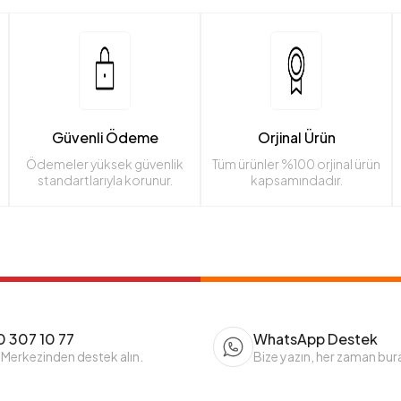
Güvenli Ödeme
Orjinal Ürün
Ödemeler yüksek güvenlik
Tüm ürünler %100 orjinal ürün
standartlarıyla korunur.
kapsamındadır.
 307 10 77
WhatsApp Destek
 Merkezinden destek alın.
Bize yazın, her zaman bur