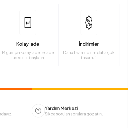
Kolay İade
İndirimler
14 gün için kolay iade ile iade
Daha fazla indirim daha çok
sürecinizi başlatın.
tasarruf.
Yardım Merkezi
adayız.
Sıkça sorulan sorulara göz atın.