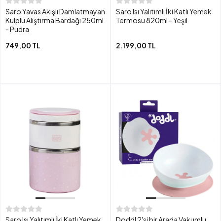
Saro Yavas Akışlı Damlatmayan
Saro Isı Yalıtımlı İki Katlı Yemek
Kulplu Alıştırma Bardağı 250ml
Termosu 820ml - Yeşil
- Pudra
749,00 TL
2.199,00 TL
Saro Isı Yalıtımlı İki Katlı Yemek
Doddl 2'si bir Arada Vakumlu