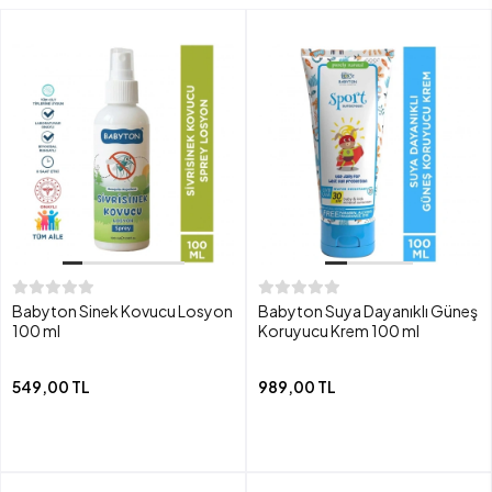
Babyton Sinek Kovucu Losyon
Babyton Suya Dayanıklı Güneş
100 ml
Koruyucu Krem 100 ml
549,00 TL
989,00 TL