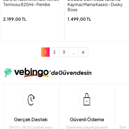
Termosu 820ml - Pembe
Kaymaz Mama Kasesi - Dusky
Rose
2.199,00 TL
1.499,00 TL
1
2
3
...
6
’da
Güvendesin
Gerçek Destek
Güvenli Ödeme
09:00 - 18:00 saatleri arası
Ödemeler yüksek güvenlik
Tüm ü