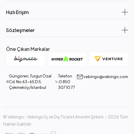
Hızlı Erişim
Sözleşmeler
Öne Çıkan Markalar
Güngören, Turgut Özal
Telefon
vebingo@vebingo.com
Cd. No:63-65 D:5,
:0 850
Çekmeköy/İstanbul
307 10 77
© Vebingo - Vebingo İç ve Dış Ticaret Anonim Şirketi. - 2026 Tüm
Hakları Saklıdır.