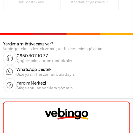
hızlı destek alın.
standartlarıyla korunur.
Yardıma mı ihtiyacınız var?
Vebingo teknik destek ve müşteri hizmetlerine göz atın.
0850 307 10 77
Çağrı Merkezinden destek alın.
WhatsApp Destek
Bize yazın, her zaman buradayız.
Yardım Merkezi
Sıkça sorulan sorulara göz atın.