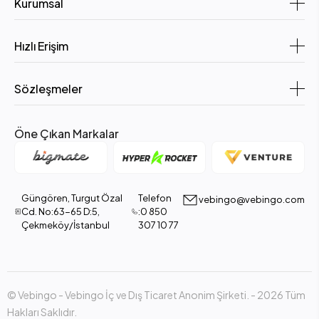
Kurumsal
Hızlı Erişim
Sözleşmeler
Öne Çıkan Markalar
Güngören, Turgut Özal
Telefon
vebingo@vebingo.com
Cd. No:63-65 D:5,
:0 850
Çekmeköy/İstanbul
307 10 77
© Vebingo - Vebingo İç ve Dış Ticaret Anonim Şirketi. - 2026 Tüm
Hakları Saklıdır.