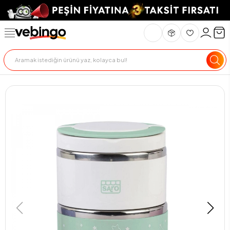
Genel Bakış
Ürün Açıklaması
Teslimat Ve İade
Ödeme Seçenekle