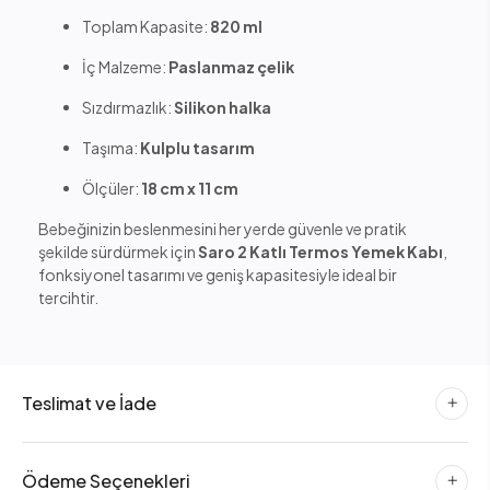
Toplam Kapasite:
820 ml
İç Malzeme:
Paslanmaz çelik
Sızdırmazlık:
Silikon halka
Taşıma:
Kulplu tasarım
Ölçüler:
18 cm x 11 cm
Bebeğinizin beslenmesini her yerde güvenle ve pratik
şekilde sürdürmek için
Saro 2 Katlı Termos Yemek Kabı
,
fonksiyonel tasarımı ve geniş kapasitesiyle ideal bir
tercihtir.
Teslimat ve İade
Ödeme Seçenekleri