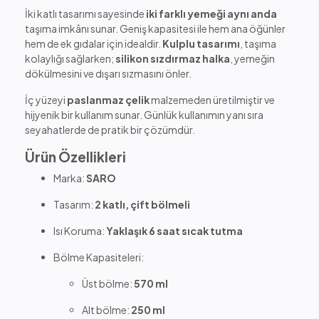
İki katlı tasarımı sayesinde
iki farklı yemeği aynı anda
taşıma imkânı sunar. Geniş kapasitesi ile hem ana öğünler
hem de ek gıdalar için idealdir.
Kulplu tasarımı
, taşıma
kolaylığı sağlarken;
silikon sızdırmaz halka
, yemeğin
dökülmesini ve dışarı sızmasını önler.
İç yüzeyi
paslanmaz çelik
malzemeden üretilmiştir ve
hijyenik bir kullanım sunar. Günlük kullanımın yanı sıra
seyahatlerde de pratik bir çözümdür.
Ürün Özellikleri
Marka:
SARO
Tasarım:
2 katlı, çift bölmeli
Isı Koruma:
Yaklaşık 6 saat sıcak tutma
Bölme Kapasiteleri:
Üst bölme:
570 ml
Alt bölme:
250 ml