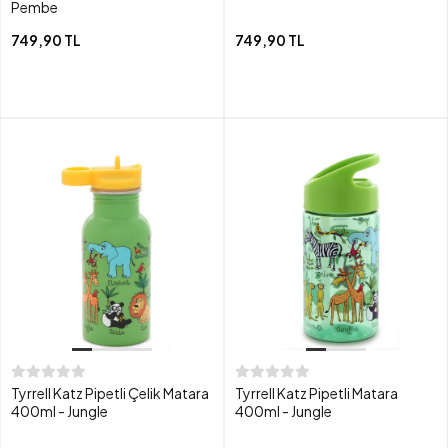
Pembe
749,90 TL
749,90 TL
Tyrrell Katz Pipetli Çelik Matara
Tyrrell Katz Pipetli Matara
400ml - Jungle
400ml - Jungle