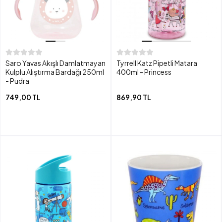
Saro Yavas Akışlı Damlatmayan
Tyrrell Katz Pipetli Matara
Kulplu Alıştırma Bardağı 250ml
400ml - Princess
- Pudra
749,00 TL
869,90 TL