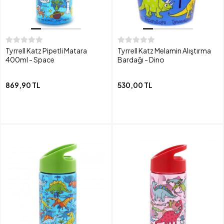
Tyrrell Katz Pipetli Matara
Tyrrell Katz Melamin Alıştırma
400ml - Space
Bardağı - Dino
869,90 TL
530,00 TL