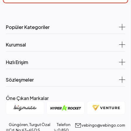
Piknikte, parkta veya seyahatlerde bebeğinizin içeceğini her zaman
yanında bulundurabilirsiniz.
5.
Saro 360 Derece İçilebilen Kulplu Alıştırma Bardağı
Popüler Kategoriler
6 ay ve üzeri bebekler için uygundur
360° damlatmayan içim sistemi
Kurumsal
Otomatik kapanan ağız yapısı
Hızlı Erişim
Kolay tutuş sağlayan kulplar
Kapaklı ve hijyeniktir
Sözleşmeler
BPA içermez
Kapasite: 270 ml
Öne Çıkan Markalar
Ölçüler: 12 x 11,5 x 9 cm
6. Alıştırma Bardağı Seçerken Dikkat Etmeniz
Gerekenler
Güngören, Turgut Özal
Telefon
vebingo@vebingo.com
Cd. No:63-65 D:5,
:0 850
BPA ve ftalat içermemesi: Sağlıklı ve güvenli bir içim için