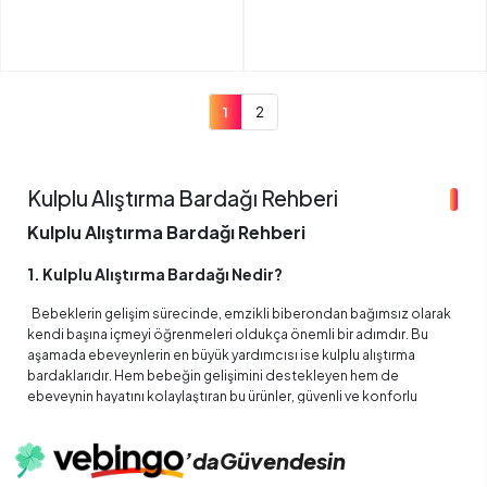
1
2
Kulplu Alıştırma Bardağı Rehberi
Kulplu Alıştırma Bardağı Rehberi
1. Kulplu Alıştırma Bardağı Nedir?
Bebeklerin gelişim sürecinde, emzikli biberondan bağımsız olarak
kendi başına içmeyi öğrenmeleri oldukça önemli bir adımdır. Bu
aşamada ebeveynlerin en büyük yardımcısı ise kulplu alıştırma
bardaklarıdır. Hem bebeğin gelişimini destekleyen hem de
ebeveynin hayatını kolaylaştıran bu ürünler, güvenli ve konforlu
yapısıyla öne çıkar.
Kulplu alıştırma bardakları, genellikle 6. aydan itibaren kullanılmaya
’da
Güvendesin
başlanır. Bu dönem, bebeklerin kas gelişiminin hızlandığı, el-göz