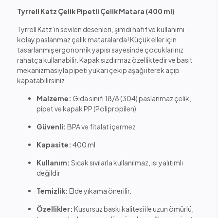
Tyrrell Katz Çelik Pipetli Çelik Matara (400 ml)
Tyrrell Katz’in sevilen desenleri, şimdi hafif ve kullanımı
kolay paslanmaz çelik mataralarda! Küçük eller için
tasarlanmış ergonomik yapısı sayesinde çocuklarınız
rahatça kullanabilir. Kapak sızdırmaz özelliktedir ve basit
mekanizmasıyla pipeti yukarı çekip aşağı iterek açıp
kapatabilirsiniz.
Malzeme:
Gıda sınıfı 18/8 (304) paslanmaz çelik,
pipet ve kapak PP (Polipropilen)
Güvenli:
BPA ve fitalat içermez
Kapasite:
400 ml
Kullanım:
Sıcak sıvılarla kullanılmaz, ısı yalıtımlı
değildir
Temizlik:
Elde yıkama önerilir.
Özellikler:
Kusursuz baskı kalitesi ile uzun ömürlü,