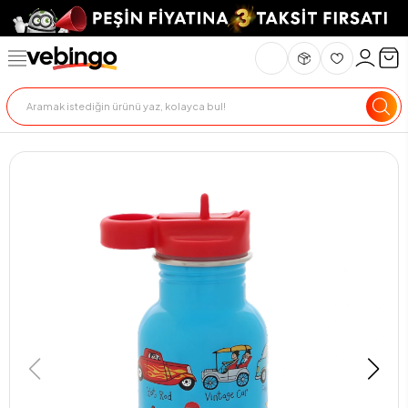
Genel Bakış
Ürün Açıklaması
Teslimat Ve İade
Ödeme Seçenekle