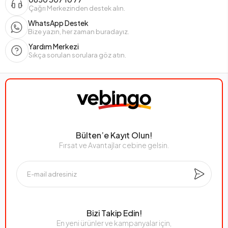
Çağrı Merkezinden destek alın.
WhatsApp Destek
Bize yazın, her zaman buradayız.
Yardım Merkezi
Sıkça sorulan sorulara göz atın.
Bülten’e Kayıt Olun!
Fırsat ve Avantajlar cebine gelsin.
Bizi Takip Edin!
En yeni ürünler ve kampanyalar için,