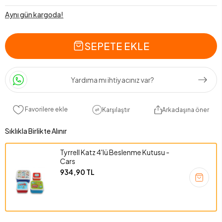
Aynı gün kargoda!
SEPETE EKLE
Yardıma mı ihtiyacınız var?
Favorilere ekle
Karşılaştır
Arkadaşına öner
Sıklıkla Birlikte Alınır
Tyrrell Katz 4'lü Beslenme Kutusu -
Cars
934,90 TL