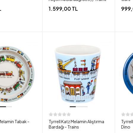
L
1.599,00 TL
999,
 Melamin Tabak -
Tyrrell Katz Melamin Alıştırma
Tyrrel
Bardağı - Trains
Dino