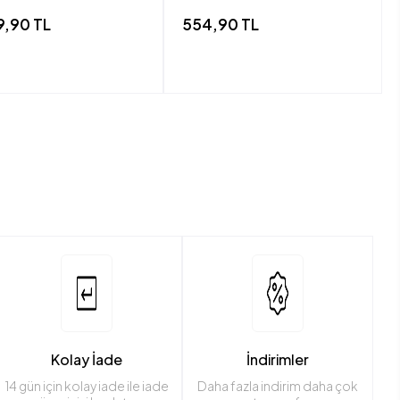
9,90 TL
554,90 TL
Kolay İade
İndirimler
14 gün için kolay iade ile iade
Daha fazla indirim daha çok