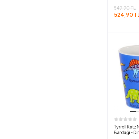
549,90 TL
524,90 T
Tyrrell Katz
Bardağı - Di