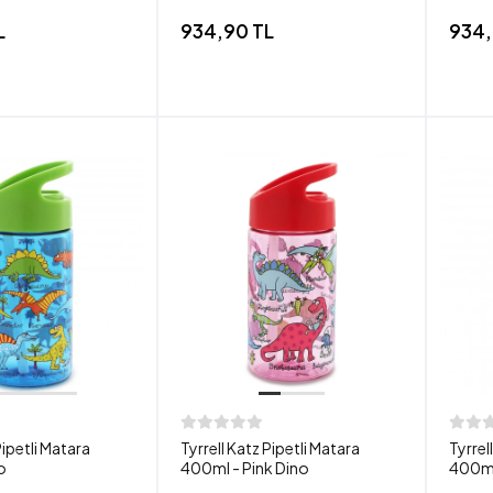
L
934,90 TL
934,
Pipetli Matara
Tyrrell Katz Pipetli Matara
Tyrrel
o
400ml - Pink Dino
400ml