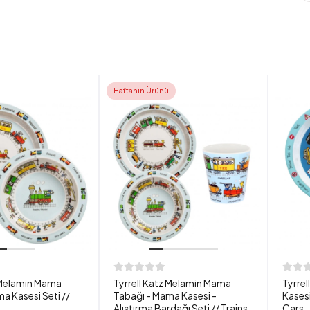
Haftanın Ürünü
z Melamin Mama
Tyrrell Katz Melamin Mama
Tyrre
a Kasesi Seti //
Tabağı - Mama Kasesi -
Kasesi
Alıştırma Bardağı Seti // Trains
Cars