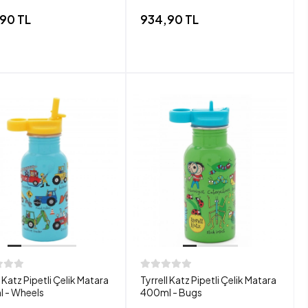
90 TL
934,90 TL
l Katz Pipetli Çelik Matara
Tyrrell Katz Pipetli Çelik Matara
 - Wheels
400ml - Bugs