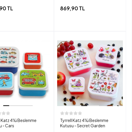
90 TL
869,90 TL
l Katz 4'lü Beslenme
Tyrrell Katz 4'lü Beslenme
u - Cars
Kutusu - Secret Garden