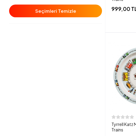
999,00 T
Seçimleri Temizle
Tyrrell Katz
Trains