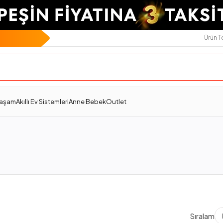
Ürün 
Yaşam
Akıllı Ev Sistemleri
Anne Bebek
Outlet
Sıralama