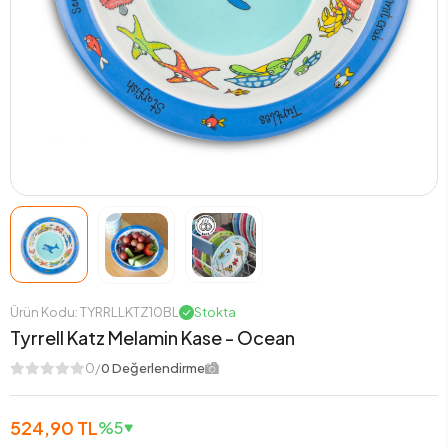
Ürün Kodu: TYRRLLKTZ10BL
Stokta
Tyrrell Katz Melamin Kase - Ocean
0/
0 Değerlendirme
524,90 TL
%5