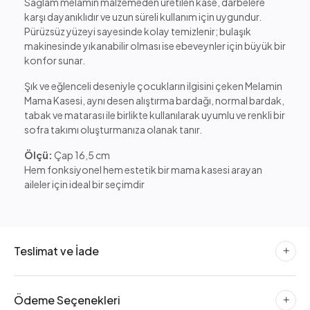
Sağlam melamin malzemeden üretilen kase, darbelere
karşı dayanıklıdır ve uzun süreli kullanım için uygundur.
Pürüzsüz yüzeyi sayesinde kolay temizlenir; bulaşık
makinesinde yıkanabilir olması ise ebeveynler için büyük bir
konfor sunar.
Şık ve eğlenceli deseniyle çocukların ilgisini çeken Melamin
Mama Kasesi, aynı desen alıştırma bardağı, normal bardak,
tabak ve matarası ile birlikte kullanılarak uyumlu ve renkli bir
sofra takımı oluşturmanıza olanak tanır.
Ölçü:
Çap 16,5 cm
Hem fonksiyonel hem estetik bir mama kasesi arayan
aileler için ideal bir seçimdir
Teslimat ve İade
Ödeme Seçenekleri