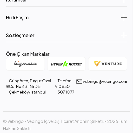
Hızlı Erişim
Sözleşmeler
Öne Çıkan Markalar
Güngören, Turgut Özal
Telefon
vebingo@vebingo.com
Cd. No:63-65 D:5,
:0 850
Çekmeköy/İstanbul
307 10 77
© Vebingo - Vebingo İç ve Dış Ticaret Anonim Şirketi. - 2026 Tüm
Hakları Saklıdır.