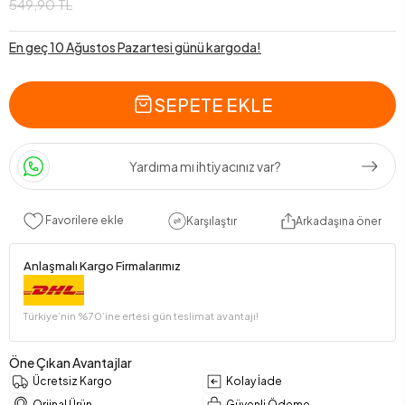
549,90 TL
En geç 10 Ağustos Pazartesi günü kargoda!
SEPETE EKLE
Yardıma mı ihtiyacınız var?
Favorilere ekle
Karşılaştır
Arkadaşına öner
Anlaşmalı Kargo Firmalarımız
Türkiye’nin %70’ine ertesi gün teslimat avantajı!
Öne Çıkan Avantajlar
Ücretsiz Kargo
Kolay İade
Orjinal Ürün
Güvenli Ödeme