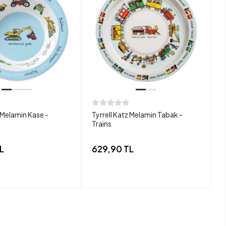
z Melamin Kase -
Tyrrell Katz Melamin Tabak -
T
Trains
L
629,90 TL
6