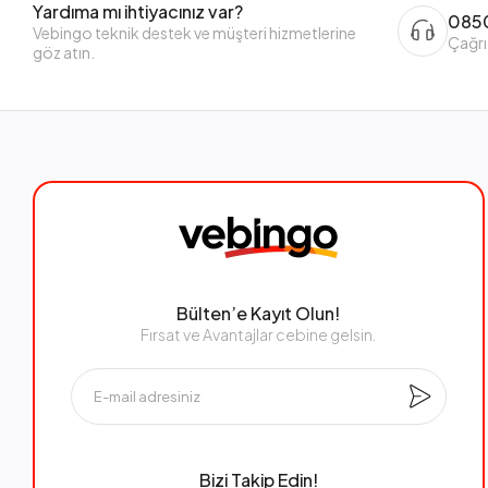
Yardıma mı ihtiyacınız var?
0850
Vebingo teknik destek ve müşteri hizmetlerine
Çağrı
göz atın.
Bülten’e Kayıt Olun!
Fırsat ve Avantajlar cebine gelsin.
Bizi Takip Edin!