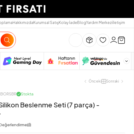
Toplama
Hakkımızda
Kurumsal Satış
Kolay İade
Blog
Yardım Merkezi
İletişim
Önceki
Sonraki
TMBORSBR
Stokta
ilikon Beslenme Seti (7 parça) -
r
Değerlendirme