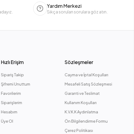
Yardım Merkezi
adayız.
Sıkça sorulan sorulara göz atın.
Hızlı Erişim
Sözleşmeler
Sipariş Takip
Cayma ve İptal Koşulları
Şifremi Unuttum
Mesafeli Satış Sözleşmesi
Favorilerim
Garanti ve Teslimat
Siparişlerim
Kullanım Koşulları
Hesabım
K.V.K.K Aydınlatma
Üye Ol
Ön Bilgilendirme Formu
Çerez Politikası