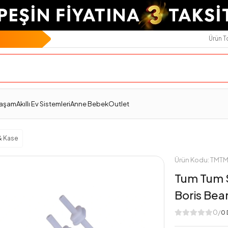
Ürün 
Teslimat Ve İade
Ödeme Seçenekleri
Değerlendirmeler
Yaşam
Akıllı Ev Sistemleri
Anne Bebek
Outlet
& Kase
Ürün Kodu: TM
Tum Tum S
Boris Bea
0/
0 