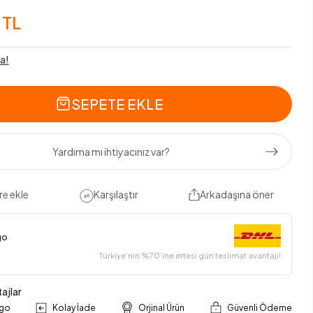
 TL
a!
SEPETE EKLE
Yardıma mı ihtiyacınız var?
re ekle
Karşılaştır
Arkadaşına öner
go
Türkiye’nin %70’ine ertesi gün teslimat avantajı!
ajlar
rgo
Kolay İade
Orjinal Ürün
Güvenli Ödeme