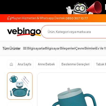
0850 307 10 77
Müşteri Hizmetleri & Whatsapp Destek:
Genel Bakış
Ürün Açıklaması
Teknik Özellikler
Tüm Ürünler
Bilgisayarlar
Bilgisayar Bileşenleri
Çevre Birimleri
Ev Ve 
Ana Sayfa
Anne Bebek
Beslenme Gereçleri
Tabak 