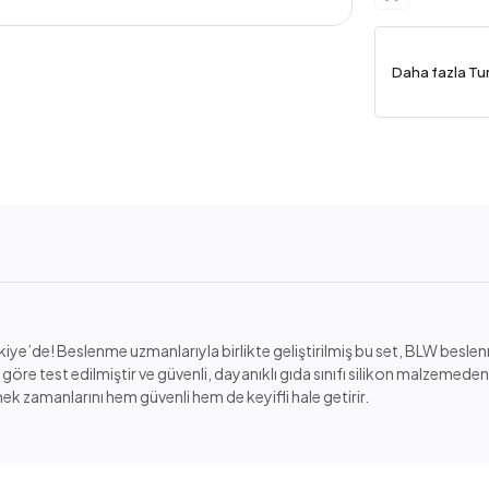
Daha fazla Tu
iye’de! Beslenme uzmanlarıyla birlikte geliştirilmiş bu set, BLW beslenm
öre test edilmiştir ve güvenli, dayanıklı gıda sınıfı silikon malzemeden 
ek zamanlarını hem güvenli hem de keyifli hale getirir.