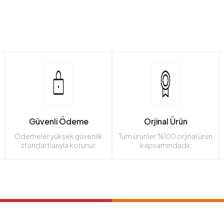
Güvenli Ödeme
Orjinal Ürün
Ödemeler yüksek güvenlik
Tüm ürünler %100 orjinal ürün
standartlarıyla korunur.
kapsamındadır.