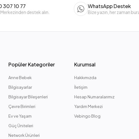
 307 10 77
WhatsApp Destek
 Merkezinden destek alın.
Bize yazın, her zaman bur
Popüler Kategoriler
Kurumsal
Anne Bebek
Hakkımızda
Bilgisayarlar
İletişim
Bilgisayar Bileşenleri
Hesap Numaralarımız
Çevre Birimleri
Yardım Merkezi
Ev ve Yaşam
Vebingo Blog
Güç Üniteleri
Network Ürünleri