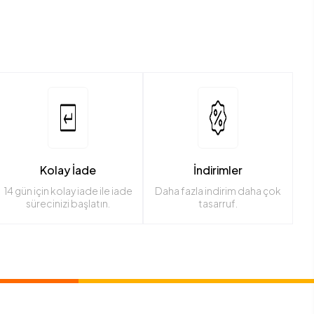
Kolay İade
İndirimler
14 gün için kolay iade ile iade
Daha fazla indirim daha çok
sürecinizi başlatın.
tasarruf.