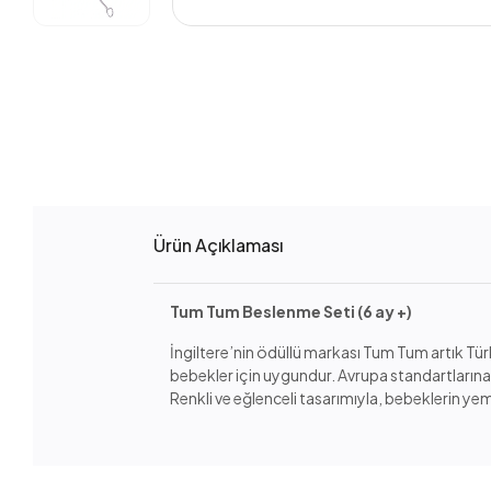
Ürün Açıklaması
Tum Tum Beslenme Seti (6 ay +)
İngiltere’nin ödüllü markası Tum Tum artık Türk
bebekler için uygundur. Avrupa standartlarına g
Renkli ve eğlenceli tasarımıyla, bebeklerin yem