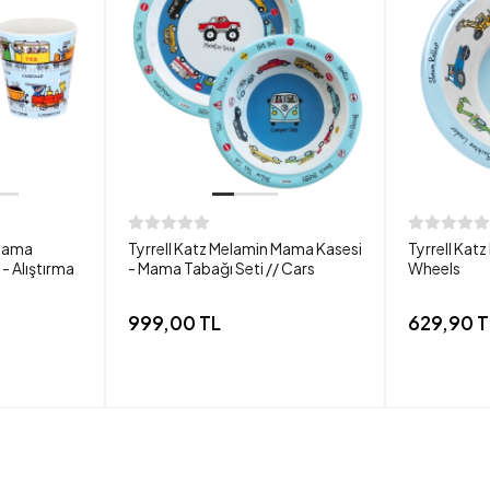
 Mama
Tyrrell Katz Melamin Mama Kasesi
Tyrrell Kat
- Alıştırma
- Mama Tabağı Seti // Cars
Wheels
999,00 TL
629,90 T