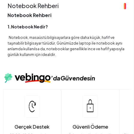
Notebook Rehberi
Notebook Rehberi
1.Notebook Nedir?
Notebook, masaüstü bilgisayarlara göre daha küçük, hafif ve
taşınabilir bilgisayar türüdür. Günümüzde laptop ile notebook aynı
anlamda kullanılsa da, notebooklar genellikle ince ve hafif yapısıyla
günlük kullanım için idealdir.
2.Notebook’un Genel Özellikleri
Taşınabilir ve hafiftir.
’da
Güvendesin
Şarjlı batarya ile çalışabilir.
Ofis programları, internet, film, dizi ve ders çalışmaları için
uygundur.
İhtiyaca göre güçlü işlemci, RAM ve SSD seçenekleriyle
performans sunar.
Gerçek Destek
Güvenli Ödeme
Masaüstü bilgisayarlara kıyasla daha az yer kaplar.