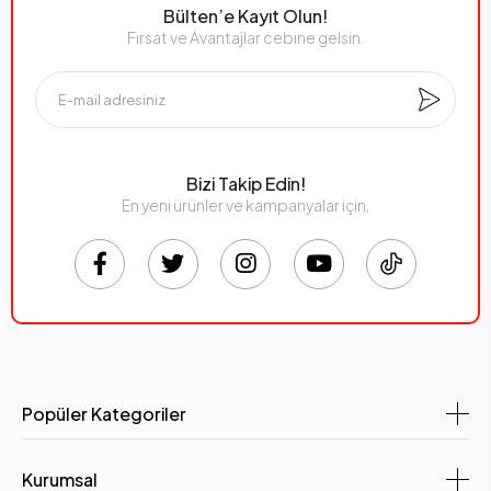
Bülten’e Kayıt Olun!
4.Notebook Çeşitleri
Fırsat ve Avantajlar cebine gelsin.
Günlük Kullanım İçin Notebooklar
İnternete girmek, film/dizi izlemek ve ofis programlarını kullanmak
için tasarlanmıştır.
İş ve Profesyonel Kullanım İçin Notebooklar
Bizi Takip Edin!
En yeni ürünler ve kampanyalar için,
Daha güçlü işlemciler, geniş RAM ve SSD kapasitesi sunar. Yoğun iş
temposuna uygundur.
Oyun Notebookları
Yüksek ekran kartı gücü, güçlü işlemci ve gelişmiş soğutma
sistemleriyle oyunseverler için özel üretilmiştir.
Tasarım ve Multimedya İçin Notebooklar
Grafik tasarımcılar, video editörleri ve içerik üreticileri için yüksek
Popüler Kategoriler
performanslı ekran kartı ve işlemci desteği sunar.
5.
HP 250 G10 Notebook
Kurumsal