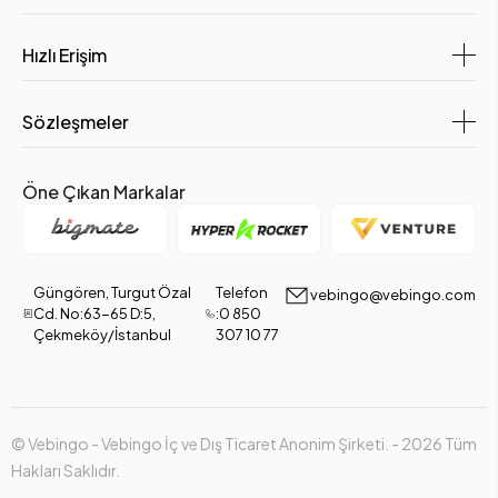
İşlemci: Intel Core i5-1334U
RAM: 16 GB
Hızlı Erişim
Depolama: 512 GB SSD
Sözleşmeler
Ekran: 15.6” Full HD
İşletim Sistemi: FreeDOS
Öne Çıkan Markalar
Kullanım Alanı: Öğrenciler, ofis çalışanları ve günlük işler için
ideal
HP 250 G10, dengeli donanımıyla hem performans hem de
taşınabilirliği bir arada sunuyor. 16 GB RAM sayesinde çoklu
Güngören, Turgut Özal
Telefon
vebingo@vebingo.com
görevlerde sorunsuz çalışabilir, SSD ile hızlı açılış ve veri aktarımı
Cd. No:63-65 D:5,
:0 850
yapabilirsiniz.
Çekmeköy/İstanbul
307 10 77
6.
Asus Vivobook 15 Notebook
İşlemci: Intel Core i5-1235U
© Vebingo - Vebingo İç ve Dış Ticaret Anonim Şirketi. - 2026 Tüm
RAM: 8 GB DDR
Hakları Saklıdır.
Depolama: 512 GB SSD