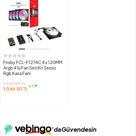
Frisby FCL-F1274C 4 x 120MM
Argb 4'lü Fan Seti Kit Sessiz
Rgb Kasa Fanı
1.519,89 TL
%31
1.046,50 TL
’da
Güvendesin