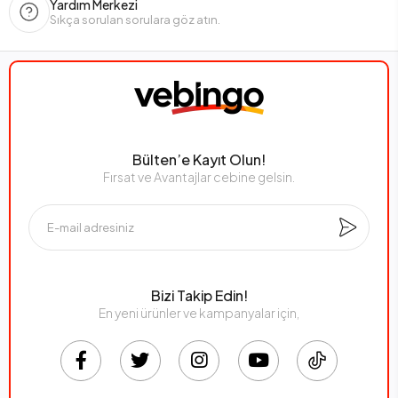
Yardım Merkezi
Sıkça sorulan sorulara göz atın.
Bülten’e Kayıt Olun!
Fırsat ve Avantajlar cebine gelsin.
Bizi Takip Edin!
En yeni ürünler ve kampanyalar için,