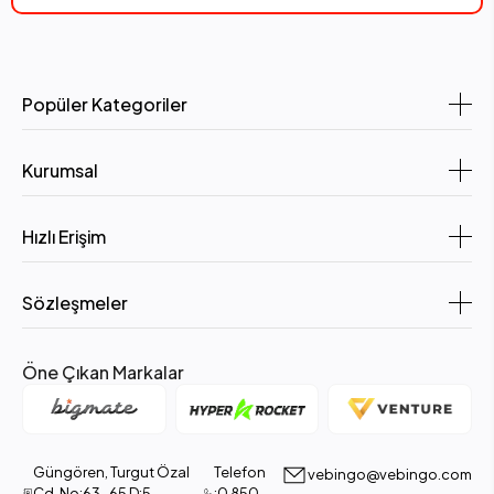
Popüler Kategoriler
Kurumsal
Hızlı Erişim
Sözleşmeler
Öne Çıkan Markalar
Güngören, Turgut Özal
Telefon
vebingo@vebingo.com
Cd. No:63-65 D:5,
:0 850