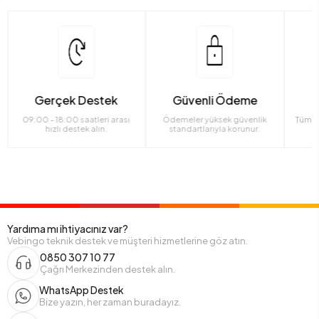
Gerçek Destek
Güvenli Ödeme
09:00 - 18:00 saatleri arası
Ödemeler yüksek güvenlik
Tüm ü
hızlı destek alın.
standartlarıyla korunur.
Yardıma mı ihtiyacınız var?
Vebingo teknik destek ve müşteri hizmetlerine göz atın.
0850 307 10 77
Çağrı Merkezinden destek alın.
WhatsApp Destek
Bize yazın, her zaman buradayız.