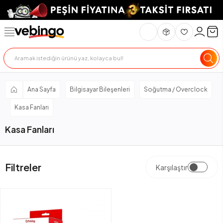
Ana Sayfa
Bilgisayar Bileşenleri
Soğutma / Overclock
Kasa Fanları
Kasa Fanları
Filtreler
Karşılaştır