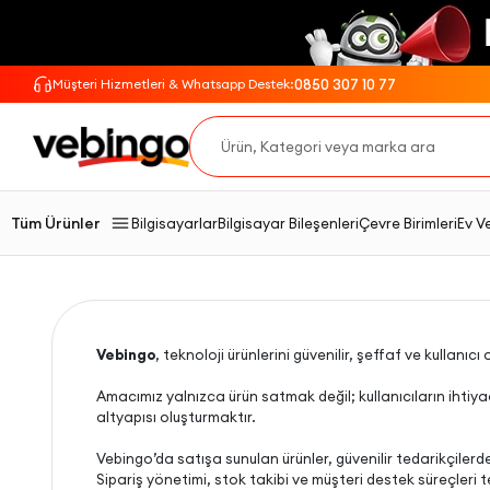
0850 307 10 77
Müşteri Hizmetleri & Whatsapp Destek:
Tüm Ürünler
Bilgisayarlar
Bilgisayar Bileşenleri
Çevre Birimleri
Ev V
Vebingo
, teknoloji ürünlerini güvenilir, şeffaf ve kullanı
Amacımız yalnızca ürün satmak değil; kullanıcıların ihtiyaç
altyapısı oluşturmaktır.
Vebingo’da satışa sunulan ürünler, güvenilir tedarikçilerde
Sipariş yönetimi, stok takibi ve müşteri destek süreçleri t