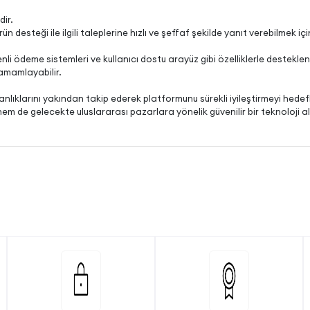
dir.
n desteği ile ilgili taleplerine hızlı ve şeffaf şekilde yanıt verebilmek içi
nli ödeme sistemleri ve kullanıcı dostu arayüz gibi özelliklerle desteklen
tamamlayabilir.
kanlıklarını yakından takip ederek platformunu sürekli iyileştirmeyi hedef
hem de gelecekte uluslararası pazarlara yönelik güvenilir bir teknoloji 