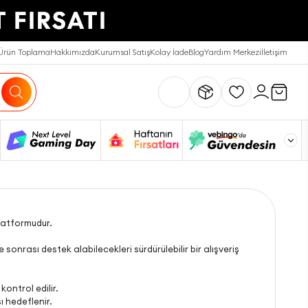
Ürün Toplama
Hakkımızda
Kurumsal Satış
Kolay İade
Blog
Yardım Merkezi
İletişim
platformudur.
sonrası destek alabilecekleri sürdürülebilir bir alışveriş
ontrol edilir.
ı hedeflenir.