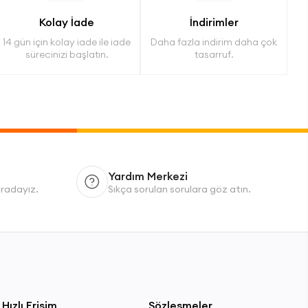
Kolay İade
İndirimler
14 gün için kolay iade ile iade
Daha fazla indirim daha çok
sürecinizi başlatın.
tasarruf.
Yardım Merkezi
uradayız.
Sıkça sorulan sorulara göz atın.
Hızlı Erişim
Sözleşmeler