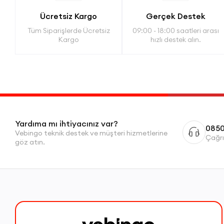
Ücretsiz Kargo
Gerçek Destek
Tüm Siparişlerde Ücretsiz
09:00 - 18:00 saatleri arası
Kargo
hızlı destek alın.
Yardıma mı ihtiyacınız var?
0850
Vebingo teknik destek ve müşteri hizmetlerine
Çağrı
göz atın.