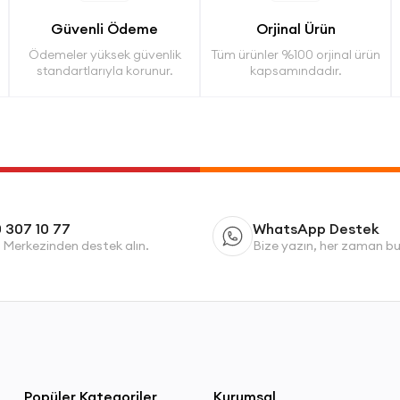
Güvenli Ödeme
Orjinal Ürün
Ödemeler yüksek güvenlik
Tüm ürünler %100 orjinal ürün
standartlarıyla korunur.
kapsamındadır.
 307 10 77
WhatsApp Destek
 Merkezinden destek alın.
Bize yazın, her zaman b
Popüler Kategoriler
Kurumsal