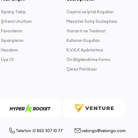
Sipariş Takip
Cayma ve İptal Koşulları
Şifremi Unuttum
Mesafeli Satış Sözleşmesi
Favorilerim
Garanti ve Teslimat
Siparişlerim
Kullanım Koşulları
Hesabım
K.V.K.K Aydınlatma
Üye Ol
Ön Bilgilendirme Formu
Çerez Politikası
Telefon :0 850 307 10 77
vebingo@vebingo.com