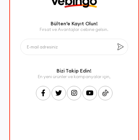
Bülten’e Kayıt Olun!
Fırsat ve Avantajlar cebine gelsin.
Bizi Takip Edin!
En yeni ürünler ve kampanyalar için,