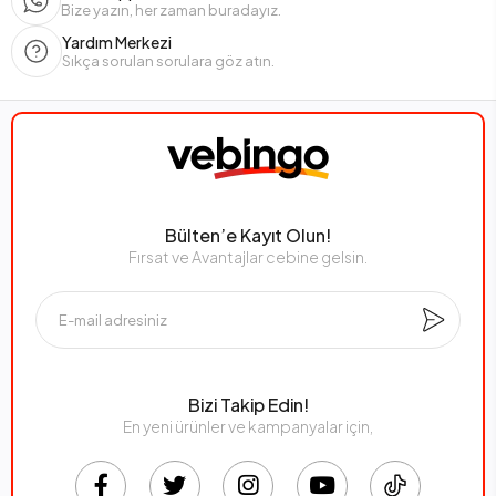
Bize yazın, her zaman buradayız.
Yardım Merkezi
Sıkça sorulan sorulara göz atın.
Bülten’e Kayıt Olun!
Fırsat ve Avantajlar cebine gelsin.
Bizi Takip Edin!
En yeni ürünler ve kampanyalar için,